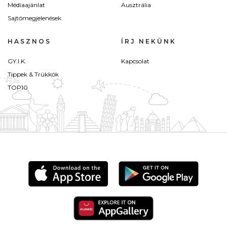
Médiaajánlat
Ausztrália
Sajtómegjelenések
HASZNOS
ÍRJ NEKÜNK
GY.I.K.
Kapcsolat
Tippek & Trükkök
TOP10