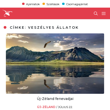
Ajánlatok
Szállások
Csomagajánlat
CÍMKE:
VESZÉLYES ÁLLATOK
Új-Zéland fenevadjai
ÚJ-ZÉLAND
/
JÚLIUS 22.