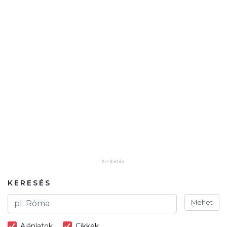
KERESÉS
Mehet
Ajánlatok
Cikkek