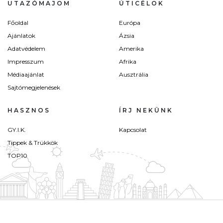
UTAZÓMAJOM
ÚTICÉLOK
Főoldal
Európa
Ajánlatok
Ázsia
Adatvédelem
Amerika
Impresszum
Afrika
Médiaajánlat
Ausztrália
Sajtómegjelenések
HASZNOS
ÍRJ NEKÜNK
GY.I.K.
Kapcsolat
Tippek & Trükkök
TOP10