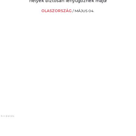
helyek biztosan lenyűgöznek majd!
OLASZORSZÁG
/
MÁJUS 04.