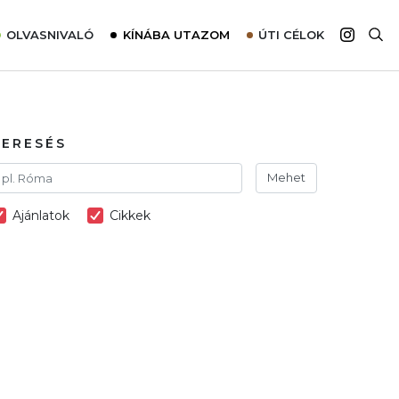
OLVASNIVALÓ
KÍNÁBA UTAZOM
ÚTI CÉLOK
Top 10 látnivalók térképpel
Európa
Tudnivalók az ajánlatok lefoglalásához
Ázsia
Tippek & Trükkök
Amerika
KERESÉS
Utazómajom – CitySIM kártya a világutazóknak
Afrika
Mehet
Interjú
Ausztrália
Ajánlatok
Cikkek
Élménybeszámolók
Szállodalátogatás
Sajtómegjelenések