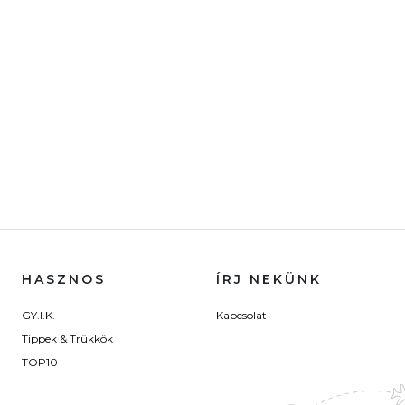
HASZNOS
ÍRJ NEKÜNK
GY.I.K.
Kapcsolat
Tippek & Trükkök
TOP10