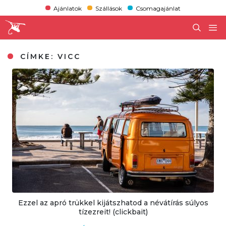
Ajánlatok
Szállások
Csomagajánlat
CÍMKE:
VICC
Ezzel az apró trükkel kijátszhatod a névátírás súlyos
tízezreit! (clickbait)