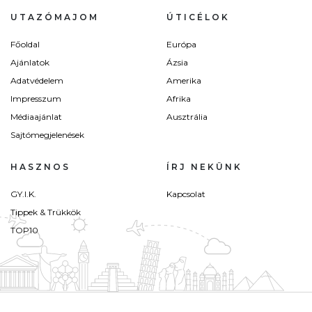
UTAZÓMAJOM
ÚTICÉLOK
Főoldal
Európa
Ajánlatok
Ázsia
Adatvédelem
Amerika
Impresszum
Afrika
Médiaajánlat
Ausztrália
Sajtómegjelenések
HASZNOS
ÍRJ NEKÜNK
GY.I.K.
Kapcsolat
Tippek & Trükkök
TOP10