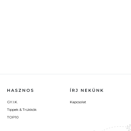
HASZNOS
ÍRJ NEKÜNK
GY.I.K.
Kapcsolat
Tippek & Trükkök
TOP10