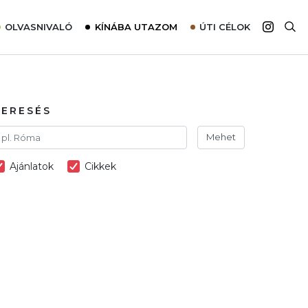
OLVASNIVALÓ
KÍNÁBA UTAZOM
ÚTI CÉLOK
Top 10 látnivalók térképpel
Európa
Tudnivalók az ajánlatok lefoglalásához
Ázsia
Tippek & Trükkök
Amerika
KERESÉS
Utazómajom – CitySIM kártya a világutazóknak
Afrika
Mehet
Interjú
Ausztrália
Ajánlatok
Cikkek
Élménybeszámolók
Szállodalátogatás
Sajtómegjelenések