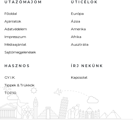
UTAZÓMAJOM
ÚTICÉLOK
Főoldal
Európa
Ajánlatok
Ázsia
Adatvédelem
Amerika
Impresszum
Afrika
Médiaajánlat
Ausztrália
Sajtómegjelenések
HASZNOS
ÍRJ NEKÜNK
GY.I.K.
Kapcsolat
Tippek & Trükkök
TOP10