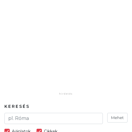
KERESÉS
Mehet
Ajánlatok
Cikkek