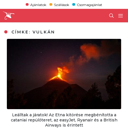
Ajánlatok
Szállások
Csomagajánlat
CÍMKE:
VULKÁN
Leálltak a járatok! Az Etna kitörése megbénította a
cataniai repülőteret, az easyJet, Ryanair és a British
Airways is érintett