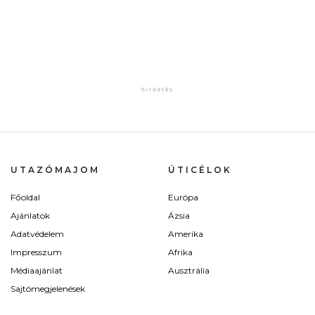
UTAZÓMAJOM
ÚTICÉLOK
Főoldal
Európa
Ajánlatok
Ázsia
Adatvédelem
Amerika
Impresszum
Afrika
Médiaajánlat
Ausztrália
Sajtómegjelenések