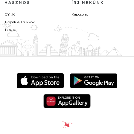
HASZNOS
ÍRJ NEKÜNK
GY.I.K.
Kapcsolat
Tippek & Trükkök
TOP10