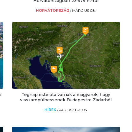
Horvátországban 23.679 Ft-tól
HORVÁTORSZÁG
/
MÁRCIUS 08.
a
Tegnap este óta várnak a magyarok, hogy
visszarepülhessenek Budapestre Zadarból
HÍREK
/
AUGUSZTUS 05.