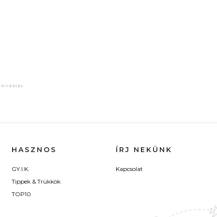
HASZNOS
ÍRJ NEKÜNK
GY.I.K.
Kapcsolat
Tippek & Trükkök
TOP10