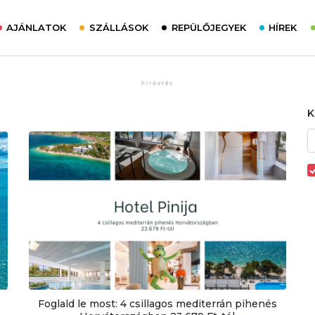
AJÁNLATOK
SZÁLLÁSOK
REPÜLŐJEGYEK
HÍREK
Foglald le most: 4 csillagos mediterrán pihenés