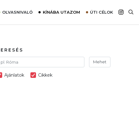
OLVASNIVALÓ
KÍNÁBA UTAZOM
ÚTI CÉLOK
Top 10 látnivalók térképpel
Európa
Tudnivalók az ajánlatok lefoglalásához
Ázsia
Tippek & Trükkök
Amerika
KERESÉS
Utazómajom – CitySIM kártya a világutazóknak
Afrika
Mehet
Interjú
Ausztrália
Ajánlatok
Cikkek
Élménybeszámolók
Szállodalátogatás
Sajtómegjelenések