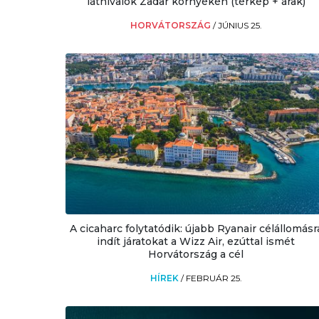
látnivalók Zadar környékén (térkép + árak)
HORVÁTORSZÁG
/
JÚNIUS 25.
A cicaharc folytatódik: újabb Ryanair célállomásr
indít járatokat a Wizz Air, ezúttal ismét
Horvátország a cél
HÍREK
/
FEBRUÁR 25.