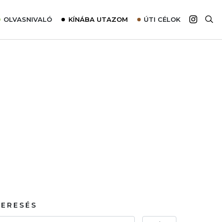
OLVASNIVALÓ
KÍNÁBA UTAZOM
ÚTI CÉLOK
Top 10 látnivalók térképpel
Európa
Tudnivalók az ajánlatok lefoglalásához
Ázsia
Tippek & Trükkök
Amerika
Utazómajom – CitySIM kártya a világutazóknak
Afrika
Interjú
Ausztrália
Élménybeszámolók
Szállodalátogatás
Sajtómegjelenések
KERESÉS