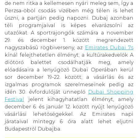
de nem ritka a kellemesen nyári meleg sem, így a
Perzsa-öböl csodás vizében még télen is lehet
úszni, a partján pedig napozni. Dubaj azonban
téli programjaival is képes elvarázsolni az
utazókat. A sportrajongók számára a november
29. és december 1. között megrendezett
nagyszabású rögbiverseny, az
Emirates Dubai 7s
kínál felejthetetlen élményt; a kultúrakedvelők A
diótörő balettet csodálhatják meg, amely
előadásaira a lenyűgöző Dubai Operában kerül
sor december 19-22. között; a vásárlás és az
izgalmas programok szerelmeseinek pedig az
idén 30. évfordulóját ünneplő
Dubai Shopping
Festival
jelent kihagyhatatlan élményt, amely
december 6. és január 12. között nyújt lenyűgöző
vásárlási lehetőségekkel. Az Emirates napi
járataival mintegy 6 óra alatt lehet eljutni
Budapestről Dubajba.