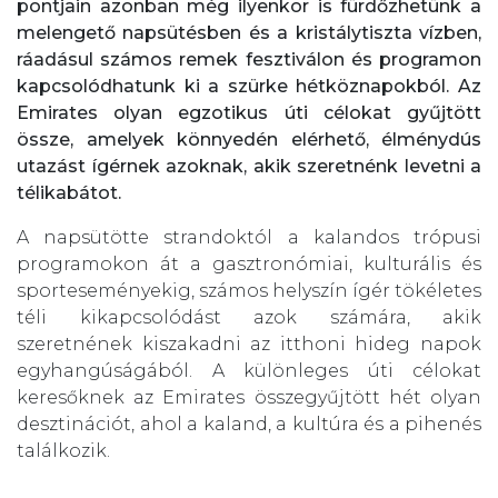
pontjain azonban még ilyenkor is fürdőzhetünk a
melengető napsütésben és a kristálytiszta vízben,
ráadásul számos remek fesztiválon és programon
kapcsolódhatunk ki a szürke hétköznapokból. Az
Emirates olyan egzotikus úti célokat gyűjtött
össze, amelyek könnyedén elérhető, élménydús
utazást ígérnek azoknak, akik szeretnénk levetni a
télikabátot.
A napsütötte strandoktól a kalandos trópusi
programokon át a gasztronómiai, kulturális és
sporteseményekig, számos helyszín ígér tökéletes
téli kikapcsolódást azok számára, akik
szeretnének kiszakadni az itthoni hideg napok
egyhangúságából. A különleges úti célokat
keresőknek az Emirates összegyűjtött hét olyan
desztinációt, ahol a kaland, a kultúra és a pihenés
találkozik.