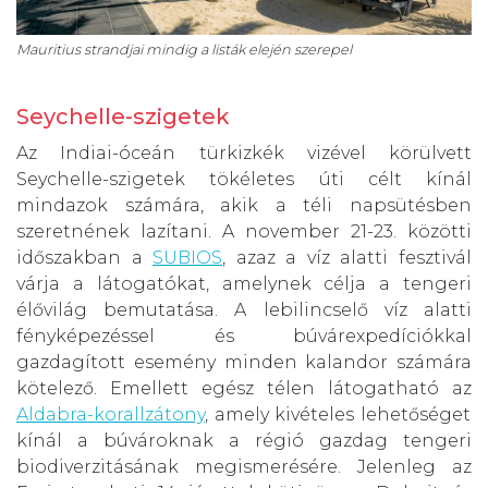
Mauritius strandjai mindig a listák elején szerepel
Seychelle-szigetek
Az Indiai-óceán türkizkék vizével körülvett
Seychelle-szigetek tökéletes úti célt kínál
mindazok számára, akik a téli napsütésben
szeretnének lazítani. A november 21-23. közötti
időszakban a
SUBIOS
, azaz a víz alatti fesztivál
várja a látogatókat, amelynek célja a tengeri
élővilág bemutatása. A lebilincselő víz alatti
fényképezéssel és búvárexpedíciókkal
gazdagított esemény minden kalandor számára
kötelező. Emellett egész télen látogatható az
Aldabra-korallzátony
, amely kivételes lehetőséget
kínál a búvároknak a régió gazdag tengeri
biodiverzitásának megismerésére. Jelenleg az