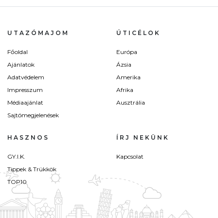
UTAZÓMAJOM
ÚTICÉLOK
Főoldal
Európa
Ajánlatok
Ázsia
Adatvédelem
Amerika
Impresszum
Afrika
Médiaajánlat
Ausztrália
Sajtómegjelenések
HASZNOS
ÍRJ NEKÜNK
GY.I.K.
Kapcsolat
Tippek & Trükkök
TOP10