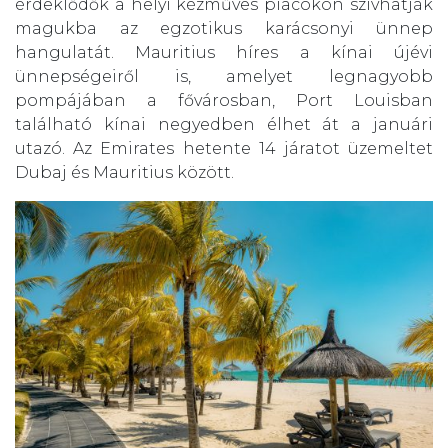
érdeklődők a helyi kézműves piacokon szívhatják
magukba az egzotikus karácsonyi ünnep
hangulatát. Mauritius híres a kínai újévi
ünnepségeiről is, amelyet legnagyobb
pompájában a fővárosban, Port Louisban
található kínai negyedben élhet át a januári
utazó. Az Emirates hetente 14 járatot üzemeltet
Dubaj és Mauritius között.