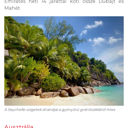
Emirates heti 14 járattal köti össze Dubajt és
Mahét.
A Seychelle-szigetek strandjai a gyönyörű gránitszikláiról híres
Ausztrália