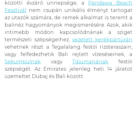
közötti évzáró ünnepsége, a
Pandawa Beach
Fesztivál
nem csupán unikális élményt tartogat
az utazók számára, de remek alkalmat is teremt a
balinéz hagyományok megismerésére. Azok, akik
intimebb módon kapcsolódnának a sziget
természeti szépségeihez,
vezetett kerékpártúrán
vehetnek részt a Tegalalang festői rizsteraszain,
vagy felfedezhetik Bali rejtett vízeséseinek, a
Sekumpulnak
vagy
Tibumanának
festői
szépségét. Az Emirates jelenleg heti 14 járatot
üzemeltet Dubaj és Bali között.