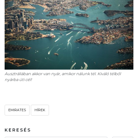
Ausztráliában akkor van nyár, amikor nálunk tél. Kiváló télből
nyárba úti cél!
EMIRATES
HÍREK
KERESÉS