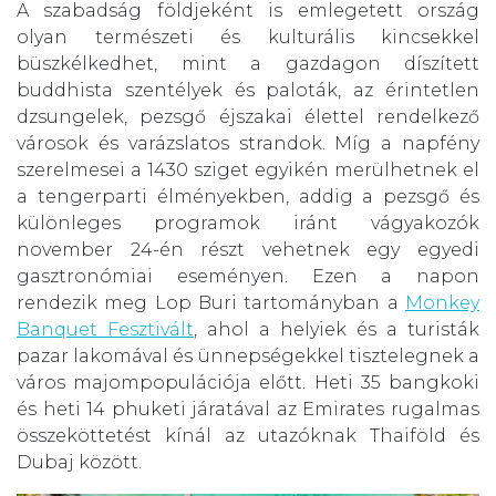
A szabadság földjeként is emlegetett ország
olyan természeti és kulturális kincsekkel
büszkélkedhet, mint a gazdagon díszített
buddhista szentélyek és paloták, az érintetlen
dzsungelek, pezsgő éjszakai élettel rendelkező
városok és varázslatos strandok. Míg a napfény
szerelmesei a 1430 sziget egyikén merülhetnek el
a tengerparti élményekben, addig a pezsgő és
különleges programok iránt vágyakozók
november 24-én részt vehetnek egy egyedi
gasztronómiai eseményen. Ezen a napon
rendezik meg Lop Buri tartományban a
Monkey
Banquet Fesztivált
, ahol a helyiek és a turisták
pazar lakomával és ünnepségekkel tisztelegnek a
város majompopulációja előtt. Heti 35 bangkoki
és heti 14 phuketi járatával az Emirates rugalmas
összeköttetést kínál az utazóknak Thaiföld és
Dubaj között.