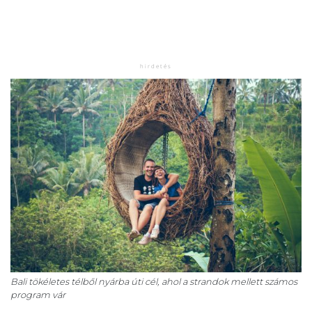
Bali tökéletes télből nyárba úti cél, ahol a strandok mellett számos
program vár