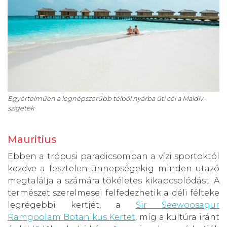
Egyértelműen a legnépszerűbb télből nyárba úti cél a Maldív-
szigetek
Mauritius
Ebben a trópusi paradicsomban a vízi sportoktól
kezdve a fesztelen ünnepségekig minden utazó
megtalálja a számára tökéletes kikapcsolódást. A
természet szerelmesei felfedezhetik a déli félteke
legrégebbi kertjét, a
Sir Seewoosagur
Ramgoolam Botanikus Kertet
, míg a kultúra iránt