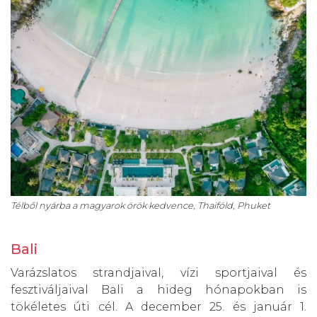
Télből nyárba a magyarok örök kedvence, Thaiföld, Phuket
Bali
Varázslatos strandjaival, vízi sportjaival és
fesztiváljaival Bali a hideg hónapokban is
tökéletes úti cél. A december 25. és január 1.