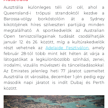
Ausztrália különleges téli úti cél, ahol a
Queensland-i trópusi strandoktól kezdve a
Barossa-völgy borkóstolóin át a Sydney
kikötőjének híres szilveszteri partijáig minden
megtalálható. A sportkedvelők az Australian
Open teniszcsillagainak tudását csodálhatják
január 12. és 26. között, míg a kultúrakedvelők
részt vehetnek az
Adelaide Fesztiválon
, amely
február 28-tól több mint két héten át várja a
látogatókat a legkülönbözőbb színházi, zenei,
irodalmi, vizuális művészeti és táncelőadásokkal.
Az Emirates jelenleg heti 77 járatot üzemeltet
Ausztrália öt városába, december 1-jén pedig egy
második napi járatot is indít Dubaj és Perth
között.