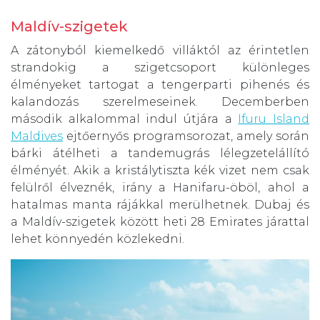
Maldív-szigetek
A zátonyból kiemelkedő villáktól az érintetlen
strandokig a szigetcsoport különleges
élményeket tartogat a tengerparti pihenés és
kalandozás szerelmeseinek. Decemberben
második alkalommal indul útjára a
Ifuru Island
Maldives
ejtőernyős programsorozat, amely során
bárki átélheti a tandemugrás lélegzetelállító
élményét. Akik a kristálytiszta kék vizet nem csak
felülről élveznék, irány a Hanifaru-öböl, ahol a
hatalmas manta rájákkal merülhetnek. Dubaj és
a Maldív-szigetek között heti 28 Emirates járattal
lehet könnyedén közlekedni.