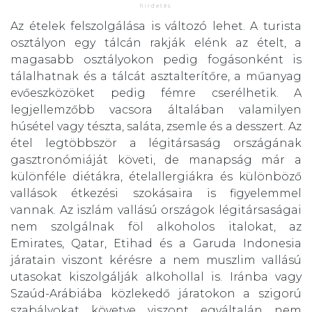
Az ételek felszolgálása is változó lehet. A turista
osztályon egy tálcán rakják elénk az ételt, a
magasabb osztályokon pedig fogásonként is
tálalhatnak és a tálcát asztalterítőre, a műanyag
evőeszközöket pedig fémre cserélhetik. A
legjellemzőbb vacsora általában valamilyen
húsétel vagy tészta, saláta, zsemle és a desszert. Az
étel legtöbbször a légitársaság országának
gasztronómiáját követi, de manapság már a
különféle diétákra, ételallergiákra és különböző
vallások étkezési szokásaira is figyelemmel
vannak. Az iszlám vallású országok légitársaságai
nem szolgálnak föl alkoholos italokat, az
Emirates, Qatar, Etihad és a Garuda Indonesia
járatain viszont kérésre a nem muszlim vallású
utasokat kiszolgálják alkohollal is. Iránba vagy
Szaúd-Arábiába közlekedő járatokon a szigorú
szabályokat követve viszont egyáltalán nem