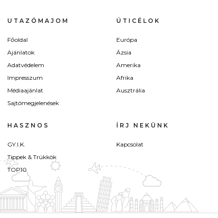
UTAZÓMAJOM
ÚTICÉLOK
Főoldal
Európa
Ajánlatok
Ázsia
Adatvédelem
Amerika
Impresszum
Afrika
Médiaajánlat
Ausztrália
Sajtómegjelenések
HASZNOS
ÍRJ NEKÜNK
GY.I.K.
Kapcsolat
Tippek & Trükkök
TOP10