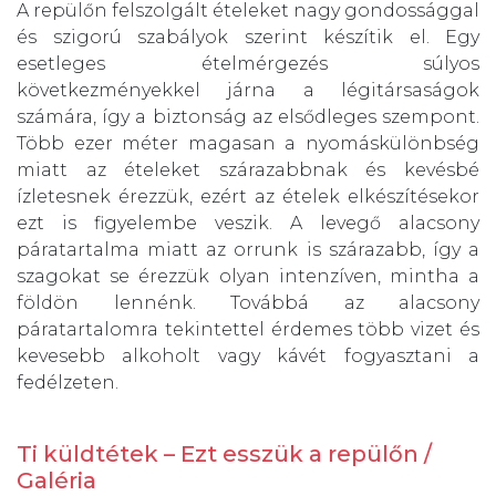
A repülőn felszolgált ételeket nagy gondossággal
és szigorú szabályok szerint készítik el. Egy
esetleges ételmérgezés súlyos
következményekkel járna a légitársaságok
számára, így a biztonság az elsődleges szempont.
Több ezer méter magasan a nyomáskülönbség
miatt az ételeket szárazabbnak és kevésbé
ízletesnek érezzük, ezért az ételek elkészítésekor
ezt is figyelembe veszik. A levegő alacsony
páratartalma miatt az orrunk is szárazabb, így a
szagokat se érezzük olyan intenzíven, mintha a
földön lennénk. Továbbá az alacsony
páratartalomra tekintettel érdemes több vizet és
kevesebb alkoholt vagy kávét fogyasztani a
fedélzeten.
Ti küldtétek – Ezt esszük a repülőn /
Galéria