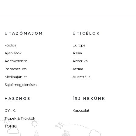
UTAZÓMAJOM
ÚTICÉLOK
Főoldal
Európa
Ajánlatok
Ázsia
Adatvédelem
Amerika
Impresszum
Afrika
Médiaajánlat
Ausztrália
Sajtómegjelenések
HASZNOS
ÍRJ NEKÜNK
GY.I.K.
Kapcsolat
Tippek & Trükkök
TOP10