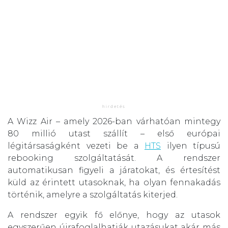
A Wizz Air – amely 2026-ban várhatóan mintegy
80 millió utast szállít – első európai
légitársaságként vezeti be a
HTS
ilyen típusú
rebooking szolgáltatását. A rendszer
automatikusan figyeli a járatokat, és értesítést
küld az érintett utasoknak, ha olyan fennakadás
történik, amelyre a szolgáltatás kiterjed.
A rendszer egyik fő előnye, hogy az utasok
egyszerűen újrafoglalhatják utazásukat akár más