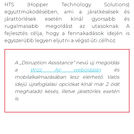
HTS (Hopper Technology Solutions)
együttműködésében, ami a járatkésések és
járattörlések esetén kínál gyorsabb és
rugalmasabb megoldást az utasoknak. A
fejlesztés célja, hogy a fennakadások idején is
egyszerűbb legyen eljutni a végső úti célhoz.
A „Disruption Assistance” nevű új megoldás
a
Wizz Air weboldalán
és
mobilalkalmazásában lesz elérhető. Valós
idejű újrafoglalási opciókat kínál már 2 órát
meghaladó késés, illetve járattörlés esetén
is.