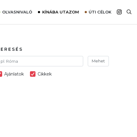
OLVASNIVALÓ
KÍNÁBA UTAZOM
ÚTI CÉLOK
Top 10 látnivalók térképpel
Európa
Tudnivalók az ajánlatok lefoglalásához
Ázsia
Tippek & Trükkök
Amerika
KERESÉS
Utazómajom – CitySIM kártya a világutazóknak
Afrika
Mehet
Interjú
Ausztrália
Ajánlatok
Cikkek
Élménybeszámolók
Szállodalátogatás
Sajtómegjelenések