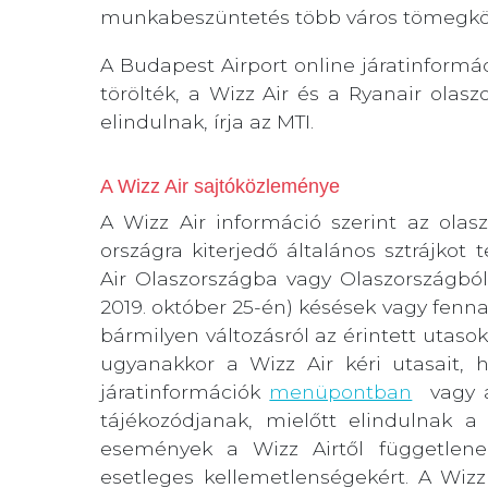
munkabeszüntetés több város tömegközl
A Budapest Airport online járatinformáci
törölték, a Wizz Air és a Ryanair olaszo
elindulnak, írja az MTI.
A Wizz Air sajtóközleménye
A Wizz Air információ szerint az olasz
országra kiterjedő általános sztrájko
Air Olaszországba vagy Olaszországból
2019. október 25-én) késések vagy fenna
bármilyen változásról az érintett utaso
ugyanakkor a Wizz Air kéri utasait, 
járatinformációk
menüpontban
vagy a 
tájékozódjanak, mielőtt elindulnak a 
események a Wizz Airtől függetlenek
esetleges kellemetlenségekért. A Wi