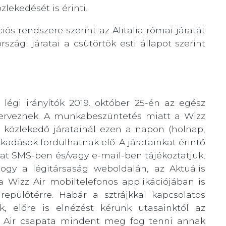
ekedését is érinti.
ós rendszere szerint az Alitalia római járatát
rszági járatai a csütörtök esti állapot szerint
 légi irányítók 2019. október 25-én az egész
t terveznek. A munkabeszüntetés miatt a Wizz
 közlekedő járatainál ezen a napon (holnap,
kadások fordulhatnak elő. A járatainkat érintő
kat SMS-ben és/vagy e-mail-ben tájékoztatjuk,
hogy a légitársaság weboldalán, az Aktuális
Wizz Air mobiltelefonos applikációjában is
repülőtérre. Habár a sztrájkkal kapcsolatos
, előre is elnézést kérünk utasainktól az
zz Air csapata mindent meg fog tenni annak