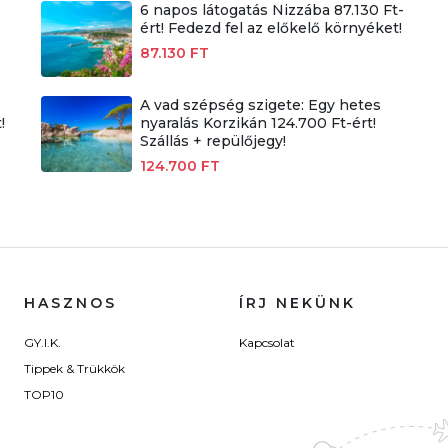
6 napos látogatás Nizzába 87.130 Ft-
ért! Fedezd fel az előkelő környéket!
87.130 FT
A vad szépség szigete: Egy hetes
!
nyaralás Korzikán 124.700 Ft-ért!
Szállás + repülőjegy!
124.700 FT
HASZNOS
ÍRJ NEKÜNK
GY.I.K.
Kapcsolat
Tippek & Trükkök
TOP10