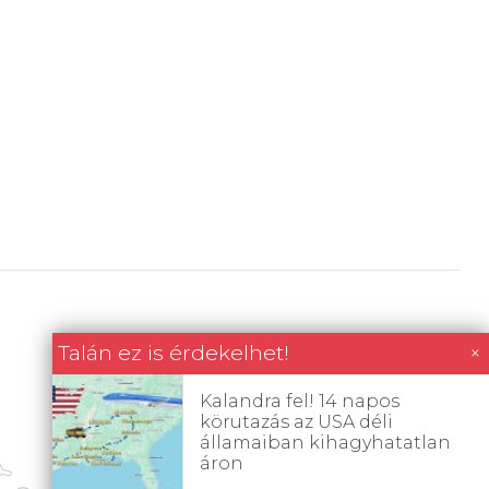
Talán ez is érdekelhet!
×
Kalandra fel! 14 napos
körutazás az USA déli
államaiban kihagyhatatlan
áron