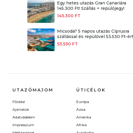
Egy hetes utazás Gran Canariára
145.300 Ft! Szállás + repülőjegy!
145.300 FT
Micsoda? 5 napos utazás Ciprusra
szállással és repülővel 53.530 Ft-ért
53.530 FT
UTAZÓMAJOM
ÚTICÉLOK
Főoldal
Európa
Ajánlatok
Ázsia
Adatvédelem
Amerika
Impresszum
Afrika
Médiaajánlat
Ausztrália