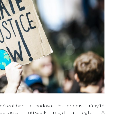
dőszakban a padovai és brindisi irányító
pacitással működik majd a légtér. A