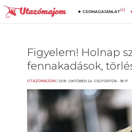
ÚJ
CSOMAGAJÁNLAT
Figyelem! Holnap sz
fennakadások, törlé
UTAZOMAJOM
/
2019. OKTÓBER 24. CSÜTÖRTÖK - 18:17