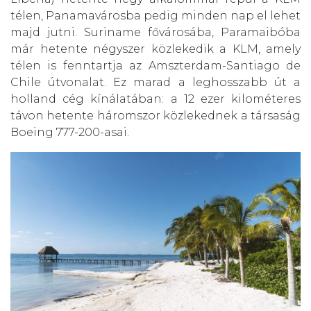
télen, Panamavárosba pedig minden nap el lehet
majd jutni. Suriname fővárosába, Paramaibóba
már hetente négyszer közlekedik a KLM, amely
télen is fenntartja az Amszterdam-Santiago de
Chile útvonalat. Ez marad a leghosszabb út a
holland cég kínálatában: a 12 ezer kilométeres
távon hetente háromszor közlekednek a társaság
Boeing 777-200-asai.