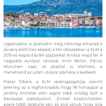
Ugyanakkor a járatszám még némileg elmarad a
járvány előttihez képest, a téli időszakban a KLM a
2019-es kapacitás 84 százalékát kínálja majd fel. A
nagyobb európai városok, mint Berlin, Párizs,
München napi öt járattal is elérhető, a
menetrend az üzleti utasok számára is kedvező.
Pieter Elbers, a KLM vezérigazgatója szerint
jelenleg az a legfontosabb, hogy 18 hónappal a
járvány kitörése után egyre több ország lazít a
beutazási szabályokon. „Ennek köszönhetően
egyre több járatunk van, és alig várjuk, hogy újra