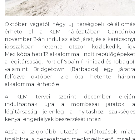
Október végétől négy új, térségbeli célállomás
érhető el a KLM hálózatában. Cancúnba
november 2-án indul az első járat, és a karácsonyi
időszakban hetente ötször közlekedik, így
Mexikóba heti 12 alkalommal indít repülőgépeket
a légitársaság. Port of Spain (Trinidad és Tobago),
valamint Bridgetown (Barbados) egy járatra
felfűzve október 12-e óta hetente három
alkalommal érhető el.
A KLM tervei szerint december elején
indulhatnak újra a mombasai járatok, a
légitársaság jelenleg a nyitáshoz szükséges
kenyai engedélyek beszerzését intézi.
Ázsia a szigorúbb utazási korlátozások miatt
továbbra is nehezebben megközelíthető, mivel a