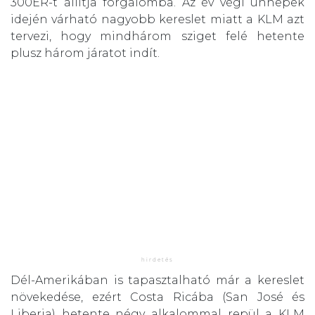
300ER-t állítja forgalomba. Az év végi ünnepek
idején várható nagyobb kereslet miatt a KLM azt
tervezi, hogy mindhárom sziget felé hetente
plusz három járatot indít.
Dél-Amerikában is tapasztalható már a kereslet
növekedése, ezért Costa Ricába (San José és
Liberia) hetente négy alkalommal repül a KLM