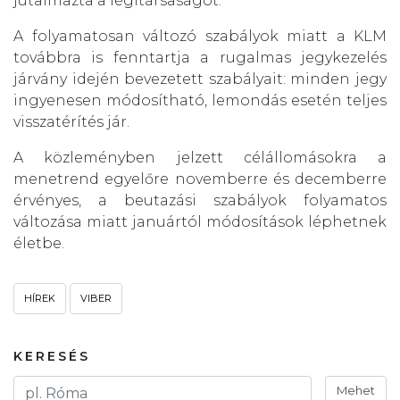
jutalmazta a légitársaságot.
A folyamatosan változó szabályok miatt a KLM
továbbra is fenntartja a rugalmas jegykezelés
járvány idején bevezetett szabályait: minden jegy
ingyenesen módosítható, lemondás esetén teljes
visszatérítés jár.
A közleményben jelzett célállomásokra a
menetrend egyelőre novemberre és decemberre
érvényes, a beutazási szabályok folyamatos
változása miatt januártól módosítások léphetnek
életbe.
HÍREK
VIBER
KERESÉS
Mehet