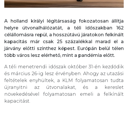
A holland királyi légitársaság fokozatosan állítja
helyre útvonalhálózatát, a téli időszakban 162
célállomásra repül, a hosszútávú járatokon felkínált
kapacitás már csak 25 százalékkal marad el a
járvány előtti szinthez képest. Európán belül télen
több város lesz elérhető, mint a pandémia előtt.
A téli menetrendi időszak október 31-én kezdődik
és március 26-ig lesz érvényben. Ahogy az utazási
feltételek enyhültek, a KLM folyamatosan tudta
újranyitni az útvonalakat, és a kereslet
növekedésével folyamatosan emeli a felkínált
kapacitást.