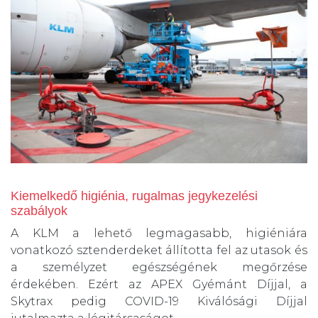
Kiemelkedő higiénia, rugalmas jegykezelési
szabályok
A KLM a lehető legmagasabb, higiéniára
vonatkozó sztenderdeket állította fel az utasok és
a személyzet egészségének megőrzése
érdekében. Ezért az APEX Gyémánt Díjjal, a
Skytrax pedig COVID-19 Kiválósági Díjjal