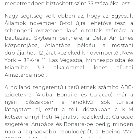
menetrendben biztosított szint 75 százaléka lesz.
Nagy segítség volt ebben az, hogy az Egyesült
Államok november 8-tól újra lehetővé teszi a
schengeni övezetben lakó oltottak számára a
beutazást. Skyteam partnere, a Delta Air Lines
központjába, Atlantába például a mostani
duplája, heti 12 járat közlekedik novembertől, New
York – JFK-re 11, Las Vegasba, Minneapolisba és
Miamibe 3-3 alkalommal lehet eljutni
Amszterdamból.
A holland tengerentúli területnek számító ABC-
szigetekre (Aruba, Bonaire és Curacao) már a
nyári időszakban is rendkívül sok turista
látogatott el, ezért a téli időszakban a KLM
kétszer annyi, heti 14 járatot közlekedtet Curacao
szigetére, Arubába és Bonaire-be pedig minden
nap a legnagyobb repülőgépét, a Boeing 777-