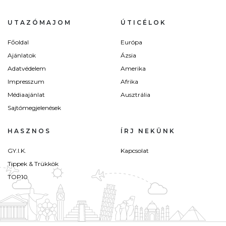
UTAZÓMAJOM
ÚTICÉLOK
Főoldal
Európa
Ajánlatok
Ázsia
Adatvédelem
Amerika
Impresszum
Afrika
Médiaajánlat
Ausztrália
Sajtómegjelenések
HASZNOS
ÍRJ NEKÜNK
GY.I.K.
Kapcsolat
Tippek & Trükkök
TOP10