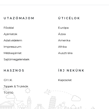
UTAZÓMAJOM
ÚTICÉLOK
Főoldal
Európa
Ajánlatok
Ázsia
Adatvédelem
Amerika
Impresszum
Afrika
Médiaajánlat
Ausztrália
Sajtómegjelenések
HASZNOS
ÍRJ NEKÜNK
GY.I.K.
Kapcsolat
Tippek & Trükkök
TOP10