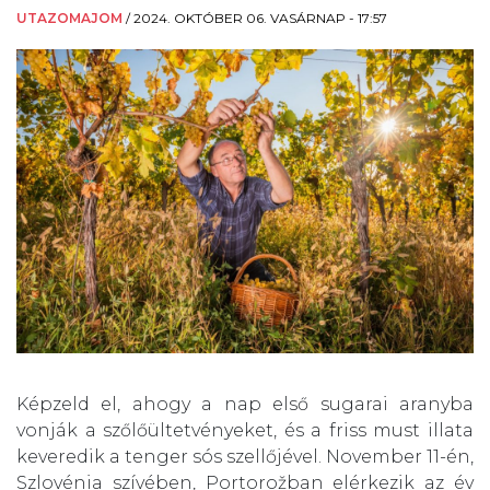
UTAZOMAJOM
/
2024. OKTÓBER 06. VASÁRNAP - 17:57
Képzeld el, ahogy a nap első sugarai aranyba
vonják a szőlőültetvényeket, és a friss must illata
keveredik a tenger sós szellőjével. November 11-én,
Szlovénia szívében, Portorožban elérkezik az év