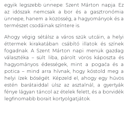
egyik legszebb ünnepe: Szent Márton napja. Ez
az időszak nemcsak a bor és a gasztronómia
ünnepe, hanem a közösség, a hagyományok és a
természet csodáinak színtere is.
Ahogy végig sétálsz a város szűk utcáin, a helyi
éttermek kirakatában csábító illatok és színek
fogadnak. A Szent Márton napi menük gazdag
választéka – sült liba, párolt vörös káposzta és
hagyományos édességek, mint a pogača és a
potica – mind arra hívnak, hogy kóstold meg a
helyi ízek bőségét. Képzeld el, ahogy egy hűvös
estén barátaiddal ülsz az asztalnál, a gyertyák
fénye lágyan táncol az ételek felett, és a borvidék
legfinomabb borait kortyolgatjátok.