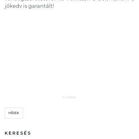
jókedv is garantált!
HÍREK
KERESÉS