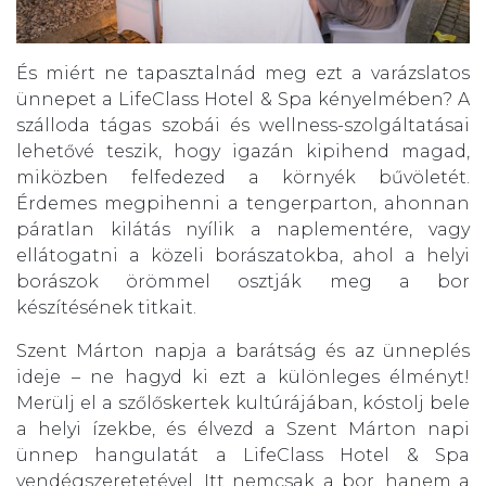
És miért ne tapasztalnád meg ezt a varázslatos
ünnepet a LifeClass Hotel & Spa kényelmében? A
szálloda tágas szobái és wellness-szolgáltatásai
lehetővé teszik, hogy igazán kipihend magad,
miközben felfedezed a környék bűvöletét.
Érdemes megpihenni a tengerparton, ahonnan
páratlan kilátás nyílik a naplementére, vagy
ellátogatni a közeli borászatokba, ahol a helyi
borászok örömmel osztják meg a bor
készítésének titkait.
Szent Márton napja a barátság és az ünneplés
ideje – ne hagyd ki ezt a különleges élményt!
Merülj el a szőlőskertek kultúrájában, kóstolj bele
a helyi ízekbe, és élvezd a Szent Márton napi
ünnep hangulatát a LifeClass Hotel & Spa
vendégszeretetével. Itt nemcsak a bor, hanem a