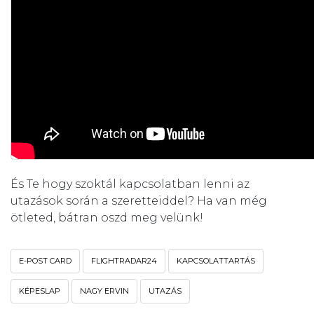
És Te hogy szoktál kapcsolatban lenni az
utazások során a szeretteiddel? Ha van még
ötleted, bátran oszd meg velünk!
E-POST CARD
FLIGHTRADAR24
KAPCSOLATTARTÁS
KÉPESLAP
NAGY ERVIN
UTAZÁS