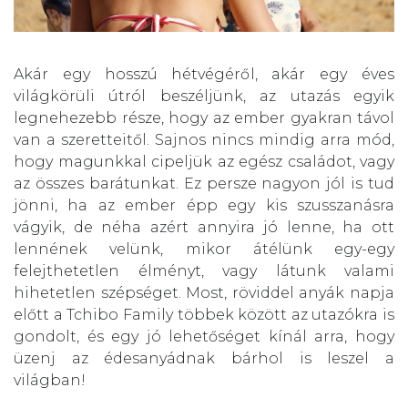
Akár egy hosszú hétvégéről, akár egy éves
világkörüli útról beszéljünk, az utazás egyik
legnehezebb része, hogy az ember gyakran távol
van a szeretteitől. Sajnos nincs mindig arra mód,
hogy magunkkal cipeljük az egész családot, vagy
az összes barátunkat. Ez persze nagyon jól is tud
jönni, ha az ember épp egy kis szusszanásra
vágyik, de néha azért annyira jó lenne, ha ott
lennének velünk, mikor átélünk egy-egy
felejthetetlen élményt, vagy látunk valami
hihetetlen szépséget. Most, röviddel anyák napja
előtt a Tchibo Family többek között az utazókra is
gondolt, és egy jó lehetőséget kínál arra, hogy
üzenj az édesanyádnak bárhol is leszel a
világban!