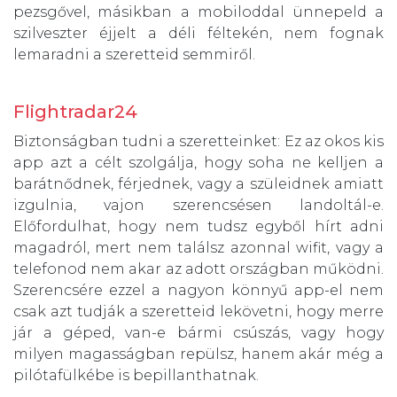
pezsgővel, másikban a mobiloddal ünnepeld a
szilveszter éjjelt a déli féltekén, nem fognak
lemaradni a szeretteid semmiről.
Flightradar24
Biztonságban tudni a szeretteinket: Ez az okos kis
app azt a célt szolgálja, hogy soha ne kelljen a
barátnődnek, férjednek, vagy a szüleidnek amiatt
izgulnia, vajon szerencsésen landoltál-e.
Előfordulhat, hogy nem tudsz egyből hírt adni
magadról, mert nem találsz azonnal wifit, vagy a
telefonod nem akar az adott országban működni.
Szerencsére ezzel a nagyon könnyű app-el nem
csak azt tudják a szeretteid lekövetni, hogy merre
jár a géped, van-e bármi csúszás, vagy hogy
milyen magasságban repülsz, hanem akár még a
pilótafülkébe is bepillanthatnak.