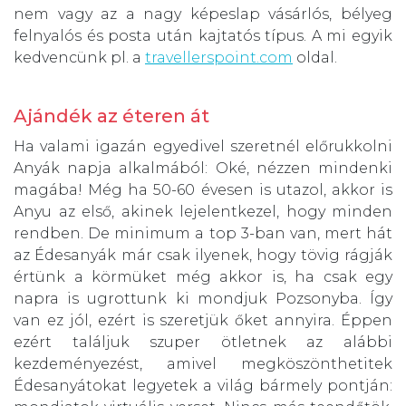
nem vagy az a nagy képeslap vásárlós, bélyeg
felnyalós és posta után kajtatós típus. A mi egyik
kedvencünk pl. a
travellerspoint.com
oldal.
Ajándék az éteren át
Ha valami igazán egyedivel szeretnél előrukkolni
Anyák napja alkalmából: Oké, nézzen mindenki
magába! Még ha 50-60 évesen is utazol, akkor is
Anyu az első, akinek lejelentkezel, hogy minden
rendben. De minimum a top 3-ban van, mert hát
az Édesanyák már csak ilyenek, hogy tövig rágják
értünk a körmüket még akkor is, ha csak egy
napra is ugrottunk ki mondjuk Pozsonyba. Így
van ez jól, ezért is szeretjük őket annyira. Éppen
ezért találjuk szuper ötletnek az alábbi
kezdeményezést, amivel megköszönthetitek
Édesanyátokat legyetek a világ bármely pontján: