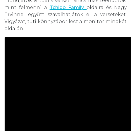
mondjatok virtuális verset. Nincs más teendőtök,
mint felmenni a
Tchibo Family
oldalra és Nagy
Ervinnel együtt szavalhatjátok el a verseteket.
Vigyázat, tuti könnyzápor lesz a monitor mindkét
oldalán!