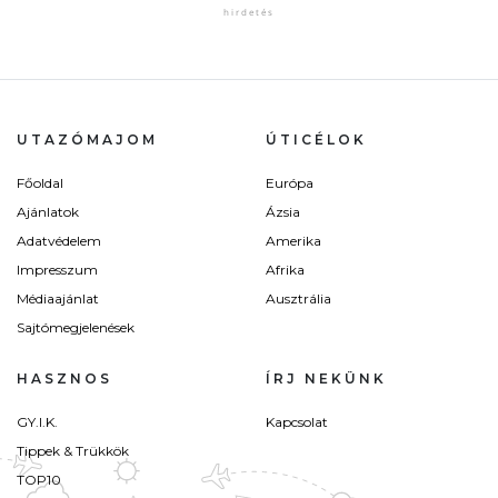
UTAZÓMAJOM
ÚTICÉLOK
Főoldal
Európa
Ajánlatok
Ázsia
Adatvédelem
Amerika
Impresszum
Afrika
Médiaajánlat
Ausztrália
Sajtómegjelenések
HASZNOS
ÍRJ NEKÜNK
GY.I.K.
Kapcsolat
Tippek & Trükkök
TOP10