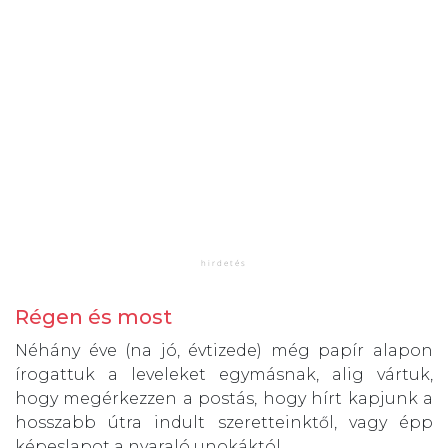
Régen és most
Néhány éve (na jó, évtizede) még papír alapon
írogattuk a leveleket egymásnak, alig vártuk,
hogy megérkezzen a postás, hogy hírt kapjunk a
hosszabb útra indult szeretteinktől, vagy épp
képeslapot a nyaraló unokáktól.