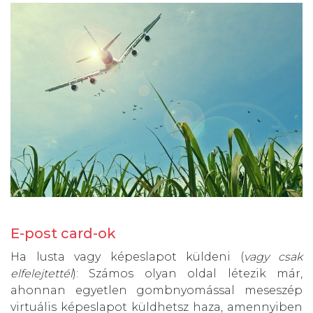
E-post card-ok
Ha lusta vagy képeslapot küldeni (
vagy csak
elfelejtettél
): Számos olyan oldal létezik már,
ahonnan egyetlen gombnyomással meseszép
virtuális képeslapot küldhetsz haza, amennyiben