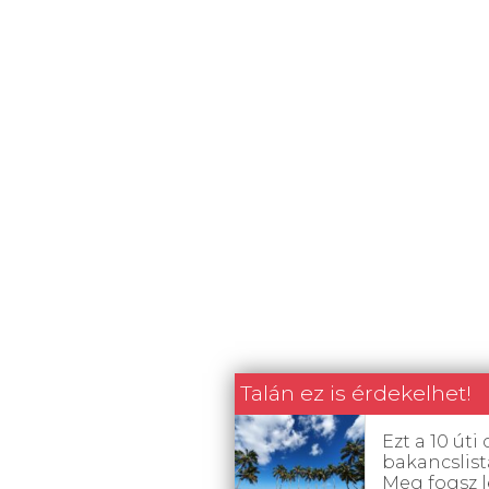
Talán ez is érdekelhet!
Ezt a 10 úti 
bakancslist
Meg fogsz 