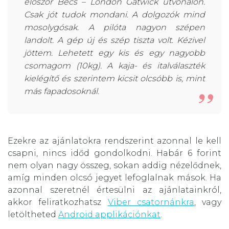
először Bécs – London Gatwick útvonalon.
Csak jót tudok mondani. A dolgozók mind
mosolygósak. A pilóta nagyon szépen
landolt. A gép új és szép tiszta volt. Kézivel
jöttem. Lehetett egy kis és egy nagyobb
csomagom (10kg). A kaja- és italválaszték
kielégítő és szerintem kicsit olcsóbb is, mint
más fapadosoknál.
Ezekre az ajánlatokra rendszerint azonnal le kell
csapni, nincs időd gondolkodni. Habár 6 forint
nem olyan nagy összeg, sokan addig nézelődnek,
amíg minden olcsó jegyet lefoglalnak mások. Ha
azonnal szeretnél értesülni az ajánlatainkról,
akkor feliratkozhatsz
Viber csatornánkra
, vagy
letöltheted
Android applikációnkat
.