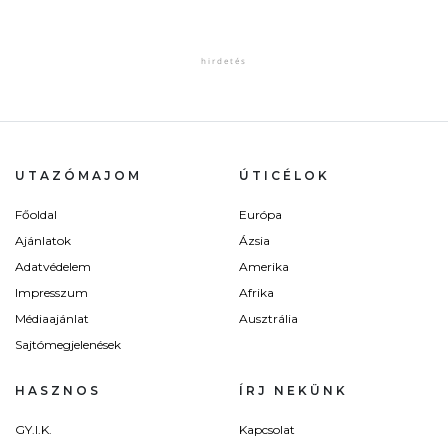
UTAZÓMAJOM
ÚTICÉLOK
Főoldal
Európa
Ajánlatok
Ázsia
Adatvédelem
Amerika
Impresszum
Afrika
Médiaajánlat
Ausztrália
Sajtómegjelenések
HASZNOS
ÍRJ NEKÜNK
GY.I.K.
Kapcsolat