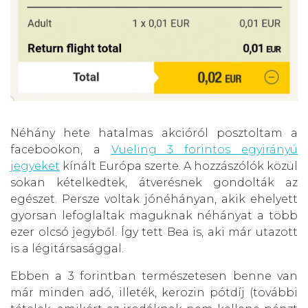
Néhány hete hatalmas akcióról posztoltam a
facebookon, a
Vueling 3 forintos egyirányú
jegyeket
kínált Európa szerte. A hozzászólók közül
sokan kételkedtek, átverésnek gondolták az
egészet. Persze voltak jónéhányan, akik ehelyett
gyorsan lefoglaltak maguknak néhányat a több
ezer olcsó jegyből. Így tett Bea is, aki már utazott
is a légitársasággal.
Ebben a 3 forintban természetesen benne van
már minden adó, illeték, kerozin pótdíj (további