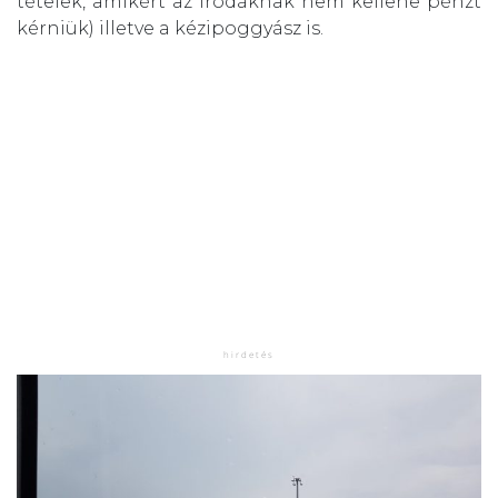
tételek, amikért az irodáknak nem kellene pénzt
kérniük) illetve a kézipoggyász is.