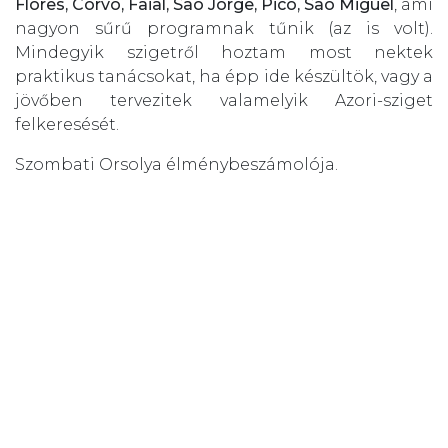
Flores, Corvo, Faial, Sao Jorge, Pico, Sao Miguel
, ami
nagyon sűrű programnak tűnik (az is volt).
Mindegyik szigetről hoztam most nektek
praktikus tanácsokat, ha épp ide készültök, vagy a
jövőben tervezitek valamelyik Azori-sziget
felkeresését.
Szombati Orsolya élménybeszámolója.