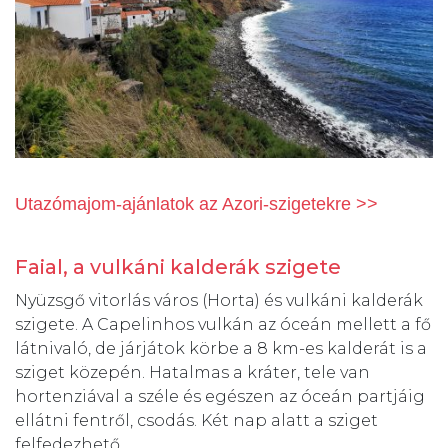
Utazómajom-ajánlatok az Azori-szigetekre
>>
Faial, a vulkáni kalderák szigete
Nyüzsgő vitorlás város (Horta) és vulkáni kalderák
szigete. A Capelinhos vulkán az óceán mellett a fő
látnivaló, de járjátok körbe a 8 km-es kalderát is a
sziget közepén. Hatalmas a kráter, tele van
hortenziával a széle és egészen az óceán partjáig
ellátni fentről, csodás. Két nap alatt a sziget
felfedezhető.