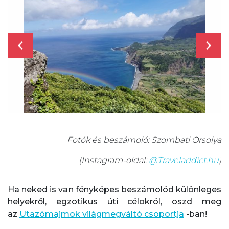
Fotók és beszámoló: Szombati Orsolya
(Instagram-oldal:
@Traveladdict.hu
)
Ha neked is van fényképes beszámolód különleges
helyekről, egzotikus úti célokról, oszd meg
az
Utazómajmok világmegváltó csoportja
-ban!