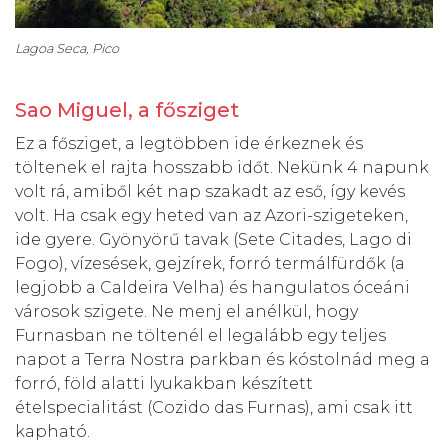
Lagoa Seca, Pico
Sao Miguel, a fősziget
Ez a fősziget, a legtöbben ide érkeznek és
töltenek el rajta hosszabb időt. Nekünk 4 napunk
volt rá, amiből két nap szakadt az eső, így kevés
volt. Ha csak egy heted van az Azori-szigeteken,
ide gyere.
Gyönyörű tavak (Sete Citades, Lago di
Fogo), vízesések, gejzírek, forró termálfürdők (a
legjobb a Caldeira Velha) és hangulatos óceáni
városok szigete.
Ne menj el anélkül, hogy
Furnasban ne töltenél el legalább egy teljes
napot a Terra Nostra parkban és kóstolnád meg a
forró, föld alatti lyukakban készített
ételspecialitást (Cozido das Furnas), ami csak itt
kapható.