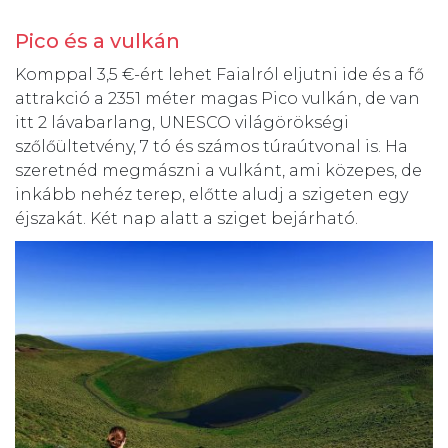
Pico és a vulkán
Komppal 3,5 €-ért lehet Faialról eljutni ide és a fő
attrakció a 2351 méter magas Pico vulkán, de van
itt 2 lávabarlang, UNESCO világörökségi
szőlőültetvény, 7 tó és számos túraútvonal is. Ha
szeretnéd megmászni a vulkánt, ami közepes, de
inkább nehéz terep, előtte aludj a szigeten egy
éjszakát. Két nap alatt a sziget bejárható.