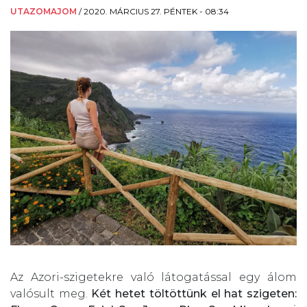
UTAZOMAJOM
/
2020. MÁRCIUS 27. PÉNTEK - 08:34
Az Azori-szigetekre való látogatással egy álom
valósult meg.
Két hetet töltöttünk el hat szigeten: