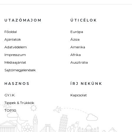
UTAZÓMAJOM
ÚTICÉLOK
Főoldal
Európa
Ajánlatok
Ázsia
Adatvédelem
Amerika
Impresszum
Afrika
Médiaajánlat
Ausztrália
Sajtómegjelenések
HASZNOS
ÍRJ NEKÜNK
GY.I.K.
Kapcsolat
Tippek & Trükkök
TOP10