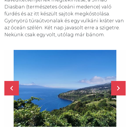
Diasban (természetes óceáni medence) való
fürdés és az itt készült sajtok megkóstolása.
Gyönyörű túraútvonalak és egy vulkáni kráter van
az óceán szélén. Két nap javasolt erre a szigetre.
Nekünk csak egy volt, utólag már bánom.