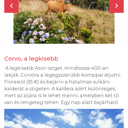
Corvo, a legkis
ebb
A legkisebb Azori sziget, mindössze 400-an
lakják. Corvóra a legegyszerűbb komppal átjutni
Floresről (35 €) és bejárni a hatalmas vulkáni
kalderát a szigeten. A kaldera azért különleges,
mert az aljára is le lehet menni, amelyben két tó
van és rengeteg tehén. Egy nap alatt bejárható.