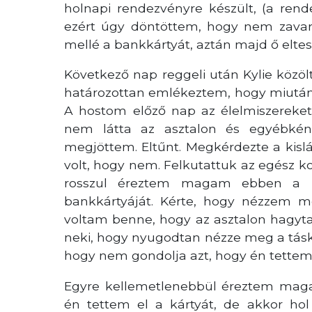
holnapi rendezvényre készült, (a rend
ezért úgy döntöttem, hogy nem zavar
mellé a bankkártyát, aztán majd ő elteszi
Következő nap reggeli után Kylie közö
határozottan emlékeztem, hogy miután v
A hostom előző nap az élelmiszereket e
nem látta az asztalon és egyébké
megjöttem. Eltűnt. Megkérdezte a kislá
volt, hogy nem. Felkutattuk az egész k
rosszul éreztem magam ebben a he
bankkártyáját. Kérte, hogy nézzem m
voltam benne, hogy az asztalon hagy
neki, hogy nyugodtan nézze meg a tásk
hogy nem gondolja azt, hogy én tettem 
Egyre kellemetlenebbül éreztem mag
én tettem el a kártyát, de akkor h