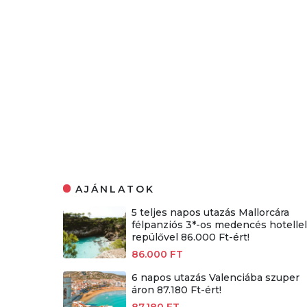
AJÁNLATOK
5 teljes napos utazás Mallorcára
félpanziós 3*-os medencés hotellel
repülővel 86.000 Ft-ért!
86.000 FT
6 napos utazás Valenciába szuper
áron 87.180 Ft-ért!
87.180 FT