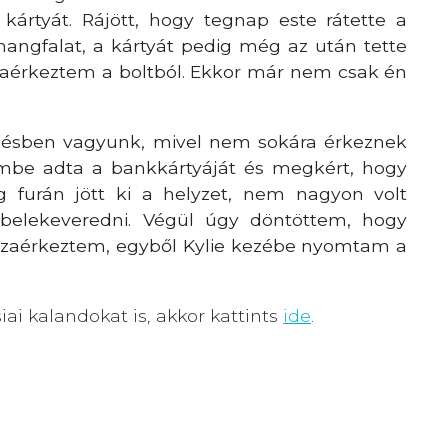
kártyát. Rájött, hogy tegnap este rátette a
hangfalat, a kártyát pedig még az után tette
sszaérkeztem a boltból. Ekkor már nem csak én
ésésben vagyunk, mivel nem sokára érkeznek
mbe adta a bankkártyáját és megkért, hogy
ég furán jött ki a helyzet, nem nagyon volt
belekeveredni. Végül úgy döntöttem, hogy
 hazaérkeztem, egyből Kylie kezébe nyomtam a
iai kalandokat is, akkor kattints
ide
.