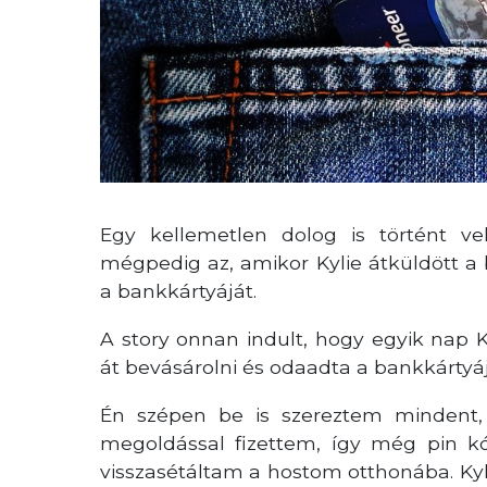
Egy kellemetlen dolog is történt v
mégpedig az, amikor Kylie átküldött a
a bankkártyáját.
A story onnan indult, hogy egyik nap K
át bevásárolni és odaadta a bankkártyáj
Én szépen be is szereztem mindent, 
megoldással fizettem, így még pin k
visszasétáltam a hostom otthonába. Kyl