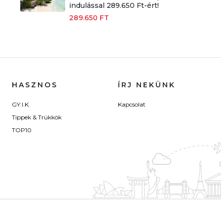
indulással 289.650 Ft-ért!
289.650 FT
HASZNOS
ÍRJ NEKÜNK
GY.I.K.
Kapcsolat
Tippek & Trükkök
TOP10