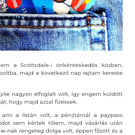
elem a Scottsdale-i önkénteskedés közben,
 boltba, majd a következő nap rajtam kereste
ylie nagyon elfoglalt volt, így engem küldött
át, hogy majd azzal fizessek.
ami a listán volt, a pénztárnál a paypass
ódot sem kértek tőlem, majd vásárlás után
ie-nak rengeteg dolga volt, éppen főzött és a