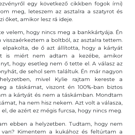
ezvényről egy következő cikkben fogok írni)
om meg, leteszem az asztalra a szatyrot és
 őket, amikor lesz rá ideje.
lte velem, hogy nincs meg a bankkártyája. Én
isszaérkeztem a boltból, az asztalra tettem.
lpakolta, de ő azt állította, hogy a kártyát
nt is miért nem adtam a kezébe, amikor
nyt, hogy esetleg nem ő tette el. A válasz az
onyhát, de sehol sem találtuk. Én már nagyon
lyzetben, mivel Kylie rajtam kereste a
eg a táskámat, viszont én 100%-ban biztos
tam a kártyát és nem a táskámban. Mondtam
ámat, ha nem hisz nekem. Azt volt a válasza,
el, de azért ez mégis furcsa, hogy nincs meg.
am ebben a helyzetben. Tudtam, hogy nem
ol van? Kimentem a kukához és feltúrtam a