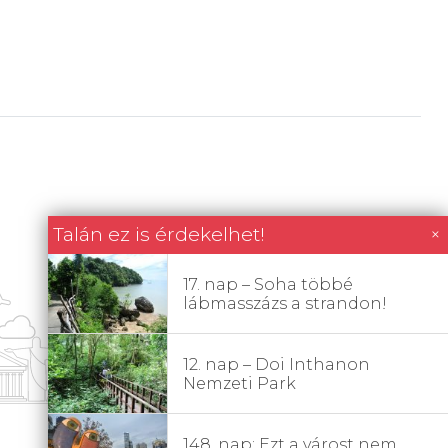
Talán ez is érdekelhet!
×
17. nap – Soha többé
lábmasszázs a strandon!
12. nap – Doi Inthanon
Nemzeti Park
148. nap: Ezt a várost nem