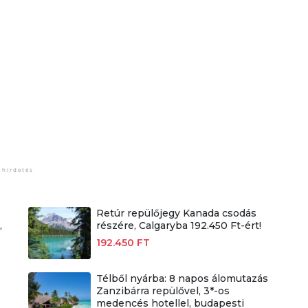
Retúr repülőjegy Kanada csodás
,
részére, Calgaryba 192.450 Ft-ért!
192.450 FT
Télből nyárba: 8 napos álomutazás
Zanzibárra repülővel, 3*-os
medencés hotellel, budapesti