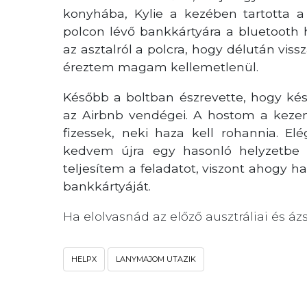
konyhába, Kylie a kezében tartotta a 
polcon lévő bankkártyára a bluetooth 
az asztalról a polcra, hogy délután vi
éreztem magam kellemetlenül.
Később a boltban észrevette, hogy k
az Airbnb vendégei. A hostom a keze
fizessek, neki haza kell rohannia. El
kedvem újra egy hasonló helyzetbe 
teljesítem a feladatot, viszont ahogy
bankkártyáját.
Ha elolvasnád az előző ausztráliai és ázs
HELPX
LANYMAJOM UTAZIK