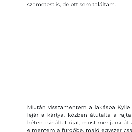
szemetest is, de ott sem találtam.
Miután visszamentem a lakásba Kylie k
lejár a kártya, közben átutalta a raj
héten csináltat újat, most menjünk át
elmentem a fürdőbe, majd egyszer csa