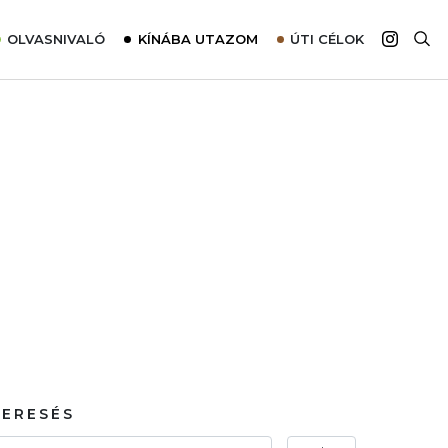
OLVASNIVALÓ
KÍNÁBA UTAZOM
ÚTI CÉLOK
Top 10 látnivalók térképpel
Európa
Tudnivalók az ajánlatok lefoglalásához
Ázsia
Tippek & Trükkök
Amerika
Utazómajom – CitySIM kártya a világutazóknak
Afrika
Interjú
Ausztrália
Élménybeszámolók
Szállodalátogatás
Sajtómegjelenések
KERESÉS