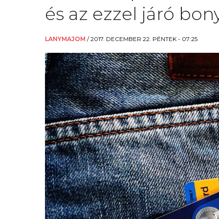
és az ezzel járó bo
LANYMAJOM
/
2017. DECEMBER 22. PÉNTEK - 07:25