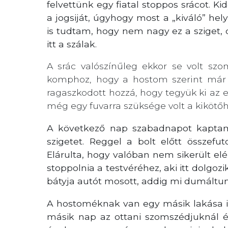
felvettünk egy fiatal stoppos srácot. Kid
a jogsiját, úgyhogy most a „kiváló” hel
is tudtam, hogy nem nagy ez a sziget,
itt a szálak.
A srác valószínűleg ekkor se volt szo
komphoz, hogy a hostom szerint már e
ragaszkodott hozzá, hogy tegyük ki az
még egy fuvarra szüksége volt a kikötőh
A következő nap szabadnapot kaptam,
szigetet. Reggel a bolt előtt összefu
Elárulta, hogy valóban nem sikerült elé
stoppolnia a testvéréhez, aki itt dolgozi
bátyja autót mosott, addig mi dumáltunk
A hostoméknak van egy másik lakása is
másik nap az ottani szomszédjuknál é