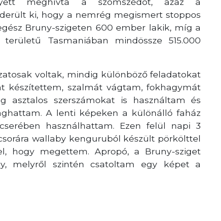
yett meghívta a szomszédot, azaz a
derült ki, hogy a nemrég megismert stoppos
egész Bruny-szigeten 600 ember lakik, míg a
 területű Tasmaniában mindössze 515.000
atosak voltak, mindig különböző feladatokat
át készítettem, szalmát vágtam, fokhagymát
ég asztalos szerszámokat is használtam és
ághattam. A lenti képeken a különálló faház
cserében használhattam. Ezen felül napi 3
acsorára wallaby kenguruból készült pörkölttel
 el, hogy megettem. Apropó, a Bruny-sziget
by, melyről szintén csatoltam egy képet a