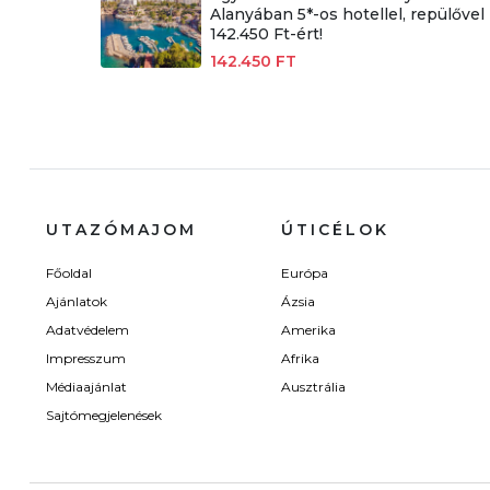
Alanyában 5*-os hotellel, repülővel
142.450 Ft-ért!
142.450 FT
UTAZÓMAJOM
ÚTICÉLOK
Főoldal
Európa
Ajánlatok
Ázsia
Adatvédelem
Amerika
Impresszum
Afrika
Médiaajánlat
Ausztrália
Sajtómegjelenések