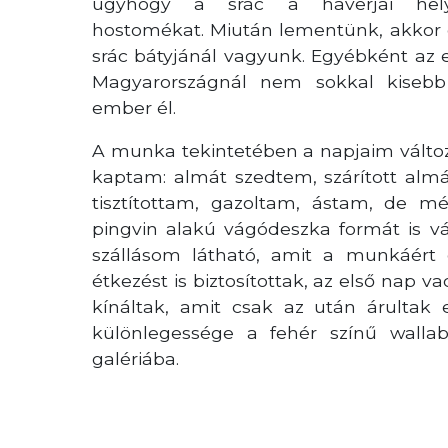
úgyhogy a srác a haverjai hel
hostomékat.
Miután lementünk, akkor 
srác bátyjánál vagyunk. Egyébként a
z 
Magyarországnál nem sokkal kisebb
ember él.
A munka tekintetében a napjaim változ
kaptam: almát szedtem, szárított alm
tisztítottam, gazoltam, ástam, de m
pingvin alakú vágódeszka formát is v
szállásom látható, amit a munkáért 
étkezést is biztosítottak, az első nap v
kínáltak, amit csak az után árultak
különlegessége a fehér színű walla
galériába.