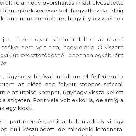
erült róla, hogy gyorshajtás miatt elveszítette
yi tömegközlekedésre kell hagyatkoznia. Idáig
 de arra nem gondoltam, hogy így összeérnek
mjas, hiszen olyan későn indult el az utolsó
sélye nem volt arra, hogy elérje. Ő viszont
 egyik útkereszteződésnél, ahonnan egyébként
öz.
 úgyhogy bicóval indultam el felfedezni a
tottam az előző nap felvett stoppos sráccal.
rnie az utolsó kompot, úgyhogy vissza kellett
k a szigeten. Pont vele volt ekkor is, de amíg a
 egy kicsit.
 a part mentén, amit airbnb-n adnak ki. Egy
pp buli készülődött, de mindenki lemondta,