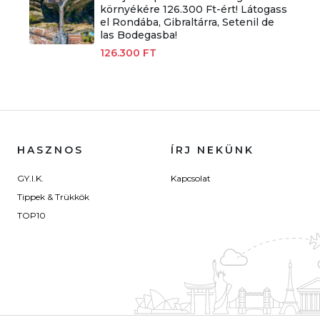
környékére 126.300 Ft-ért! Látogass
el Rondába, Gibraltárra, Setenil de
las Bodegasba!
126.300 FT
HASZNOS
ÍRJ NEKÜNK
GY.I.K.
Kapcsolat
Tippek & Trükkök
TOP10