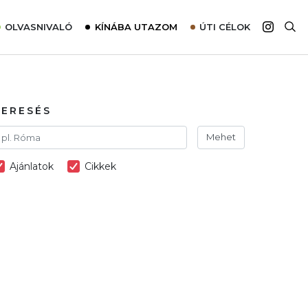
OLVASNIVALÓ
KÍNÁBA UTAZOM
ÚTI CÉLOK
Top 10 látnivalók térképpel
Európa
Tudnivalók az ajánlatok lefoglalásához
Ázsia
Tippek & Trükkök
Amerika
KERESÉS
Utazómajom – CitySIM kártya a világutazóknak
Afrika
Mehet
Interjú
Ausztrália
Ajánlatok
Cikkek
Élménybeszámolók
Szállodalátogatás
Sajtómegjelenések