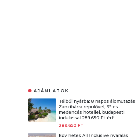
AJÁNLATOK
Télből nyárba: 8 napos álomutazás
Zanzibárra repülővel, 3*-os
medencés hotellel, budapesti
indulással 289.650 Ft-ért!
289.650 FT
Egy hetes All Inclusive nyaralás