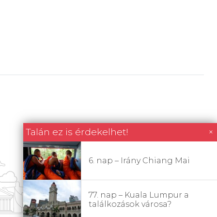
Talán ez is érdekelhet!
×
6. nap – Irány Chiang Mai
77. nap – Kuala Lumpur a
találkozások városa?