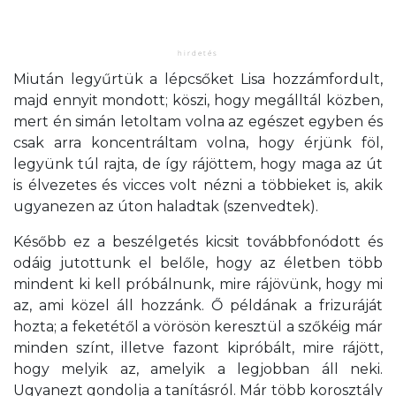
Miután legyűrtük a lépcsőket Lisa hozzámfordult,
majd ennyit mondott; köszi, hogy megálltál közben,
mert én simán letoltam volna az egészet egyben és
csak arra koncentráltam volna, hogy érjünk föl,
legyünk túl rajta, de így rájöttem, hogy maga az út
is élvezetes és vicces volt nézni a többieket is, akik
ugyanezen az úton haladtak (szenvedtek).
Később ez a beszélgetés kicsit továbbfonódott és
odáig jutottunk el belőle, hogy az életben több
mindent ki kell próbálnunk, mire rájövünk, hogy mi
az, ami közel áll hozzánk. Ő példának a frizuráját
hozta; a feketétől a vörösön keresztül a szőkéig már
minden színt, illetve fazont kipróbált, mire rájött,
hogy melyik az, amelyik a legjobban áll neki.
Ugyanezt gondolja a tanításról. Már több korosztály