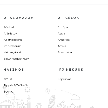
UTAZÓMAJOM
ÚTICÉLOK
Főoldal
Európa
Ajánlatok
Ázsia
Adatvédelem
Amerika
Impresszum
Afrika
Médiaajánlat
Ausztrália
Sajtómegjelenések
HASZNOS
ÍRJ NEKÜNK
GY.I.K.
Kapcsolat
Tippek & Trükkök
TOP10