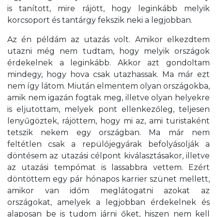
is tanított, mire rájött, hogy leginkább melyik
korcsoport és tantárgy fekszik neki a legjobban.
Az én példám az utazás volt. Amikor elkezdtem
utazni még nem tudtam, hogy melyik országok
érdekelnek a leginkább. Akkor azt gondoltam
mindegy, hogy hova csak utazhassak. Ma már ezt
nem így látom. Miután elmentem olyan országokba,
amik nem igazán fogtak meg, illetve olyan helyekre
is eljutottam, melyek pont ellenkezőleg, teljesen
lenyűgöztek, rájöttem, hogy mi az, ami turistaként
tetszik nekem egy országban. Ma már nem
feltétlen csak a repülőjegyárak befolyásolják a
döntésem az utazási célpont kiválasztásakor, illetve
az utazási tempómat is lassabbra vettem. Ezért
döntöttem egy pár hónapos karrier szünet mellett,
amikor van időm meglátogatni azokat az
országokat, amelyek a legjobban érdekelnek és
alaposan be is tudom járni őket, hiszen nem kell