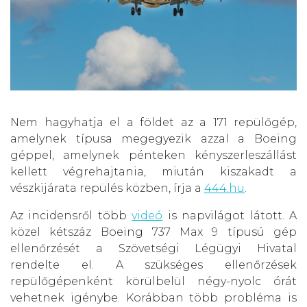
Nem hagyhatja el a földet az a 171 repülőgép,
amelynek típusa megegyezik azzal a Boeing
géppel, amelynek pénteken kényszerleszállást
kellett végrehajtania, miután kiszakadt a
vészkijárata repülés közben, írja a
444.hu
.
Az incidensről több
videó
is napvilágot látott. A
közel kétszáz Boeing 737 Max 9 típusú gép
ellenőrzését a Szövetségi Légügyi Hivatal
rendelte el. A szükséges ellenőrzések
repülőgépenként körülbelül négy-nyolc órát
vehetnek igénybe. Korábban több probléma is