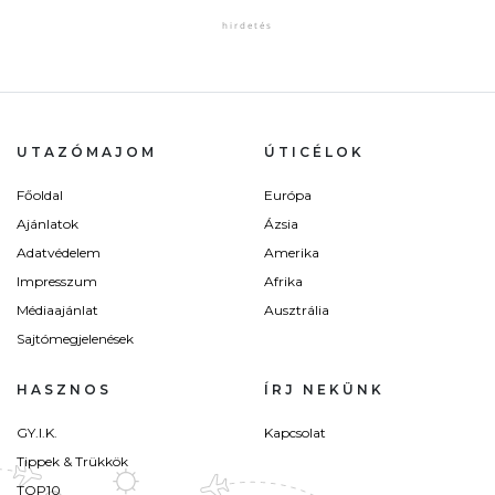
UTAZÓMAJOM
ÚTICÉLOK
Főoldal
Európa
Ajánlatok
Ázsia
Adatvédelem
Amerika
Impresszum
Afrika
Médiaajánlat
Ausztrália
Sajtómegjelenések
HASZNOS
ÍRJ NEKÜNK
GY.I.K.
Kapcsolat
Tippek & Trükkök
TOP10