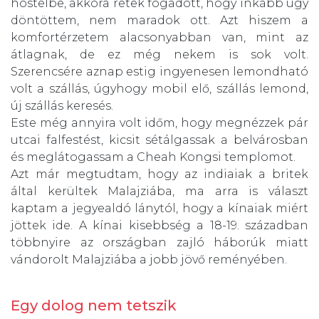
hostelbe, akkora retek fogadott, hogy inkább úgy
döntöttem, nem maradok ott. Azt hiszem a
komfortérzetem alacsonyabban van, mint az
átlagnak, de ez még nekem is sok volt.
Szerencsére aznap estig ingyenesen lemondható
volt a szállás, úgyhogy mobil elő, szállás lemond,
új szállás keresés.
Este még annyira volt időm, hogy megnézzek pár
utcai falfestést, kicsit sétálgassak a belvárosban
és meglátogassam a Cheah Kongsi templomot.
Azt már megtudtam, hogy az indiaiak a britek
által kerültek Malajziába, ma arra is választ
kaptam a jegyealdó lánytól, hogy a kínaiak miért
jöttek ide. A kínai kisebbség a 18-19. században
többnyire az országban zajló háborúk miatt
vándorolt Malajziába a jobb jövő reményében.
Egy dolog nem tetszik