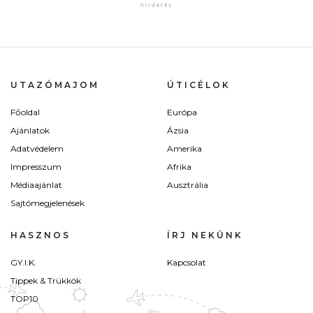
UTAZÓMAJOM
ÚTICÉLOK
Főoldal
Európa
Ajánlatok
Ázsia
Adatvédelem
Amerika
Impresszum
Afrika
Médiaajánlat
Ausztrália
Sajtómegjelenések
HASZNOS
ÍRJ NEKÜNK
GY.I.K.
Kapcsolat
Tippek & Trükkök
TOP10