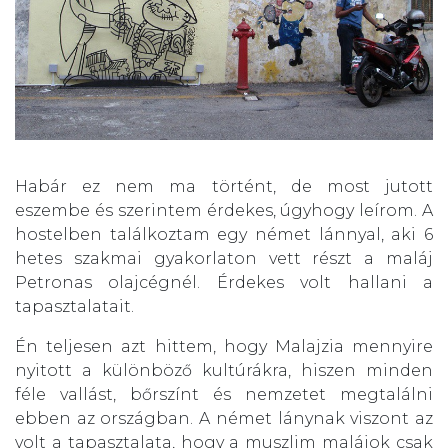
Habár ez nem ma történt, de most jutott
eszembe és szerintem érdekes, úgyhogy leírom. A
hostelben találkoztam egy német lánnyal, aki 6
hetes szakmai gyakorlaton vett részt a maláj
Petronas olajcégnél. Érdekes volt hallani a
tapasztalatait.
Én teljesen azt hittem, hogy Malajzia mennyire
nyitott a különböző kultúrákra, hiszen minden
féle vallást, bőrszínt és nemzetet megtalálni
ebben az országban. A német lánynak viszont az
volt a tapasztalata, hogy a muszlim malájok csak