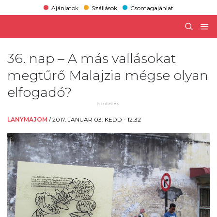
Ajánlatok
Szállások
Csomagajánlat
36. nap – A más vallásokat
megtűrő Malajzia mégse olyan
elfogadó?
LANYMAJOM
/
2017. JANUÁR 03. KEDD - 12:32