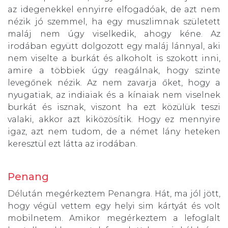
az idegenekkel ennyirre elfogadóak, de azt nem
nézik jó szemmel, ha egy muszlimnak született
maláj nem úgy viselkedik, ahogy kéne. Az
irodában együtt dolgozott egy maláj lánnyal, aki
nem viselte a burkát és alkoholt is szokott inni,
amire a többiek úgy reagálnak, hogy szinte
levegőnek nézik. Az nem zavarja őket, hogy a
nyugatiak, az indiaiak és a kínaiak nem viselnek
burkát és isznak, viszont ha ezt közülük teszi
valaki, akkor azt kiközösítik. Hogy ez mennyire
igaz, azt nem tudom, de a német lány heteken
keresztül ezt látta az irodában.
Penang
Délután megérkeztem Penangra. Hát, ma jól jött,
hogy végül vettem egy helyi sim kártyát és volt
mobilnetem. Amikor megérkeztem a lefoglalt