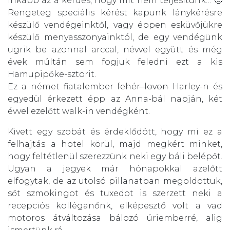
Inkább az a kérdés, hogy mit nem teljesítünk… 🙂
Rengeteg speciális kérést kapunk lánykérésre
készülő vendégeinktől, vagy éppen esküvőjükre
készülő menyasszonyainktól, de egy vendégünk
ugrik be azonnal arccal, névvel együtt és még
évek múltán sem fogjuk feledni ezt a kis
Hamupipőke-sztorit.
Ez a német fiatalember
fehér lovon
Harley-n és
egyedül érkezett épp az Anna-bál napján, két
évvel ezelőtt walk-in vendégként.
Kivett egy szobát és érdeklődött, hogy mi ez a
felhajtás a hotel körül, majd megkért minket,
hogy feltétlenül szerezzünk neki egy báli belépőt.
Ugyan a jegyek már hónapokkal azelőtt
elfogytak, de az utolsó pillanatban megoldottuk,
sőt szmokingot és tuxedot is szerzett neki a
recepciós kolléganőnk, elképesztő volt a vad
motoros átváltozása bálozó úriemberré, alig