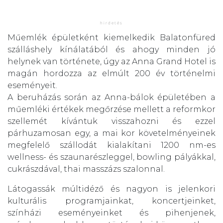
Műemlék épületként kiemelkedik Balatonfüred
szálláshely kínálatából és ahogy minden jó
helynek van története, úgy az Anna Grand Hotel is
magán hordozza az elmúlt 200 év történelmi
eseményeit.
A beruházás során az Anna-bálok épületében a
műemléki értékek megőrzése mellett a reformkor
szellemét kívántuk visszahozni és ezzel
párhuzamosan egy, a mai kor követelményeinek
megfelelő szállodát kialakítani 1200 nm-es
wellness- és szaunarészleggel, bowling pályákkal,
cukrászdával, thai masszázs szalonnal.
Látogassák múltidéző és nagyon is jelenkori
kulturális programjainkat, koncertjeinket,
színházi eseményeinket és pihenjenek,