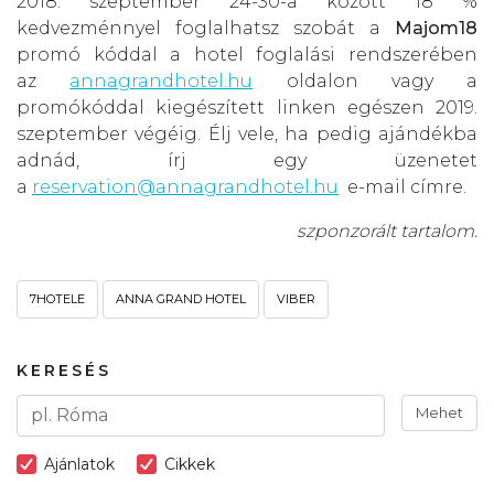
2018. szeptember 24-30-a között 18 %
kedvezménnyel foglalhatsz szobát a
Majom18
promó kóddal a hotel foglalási rendszerében
az
annagrandhotel.hu
oldalon vagy a
promókóddal kiegészített linken egészen 2019.
szeptember végéig. Élj vele, ha pedig ajándékba
adnád, írj egy üzenetet
a
reservation@annagrandhotel.hu
e-mail címre.
szponzorált tartalom.
7HOTELE
ANNA GRAND HOTEL
VIBER
KERESÉS
Mehet
Ajánlatok
Cikkek