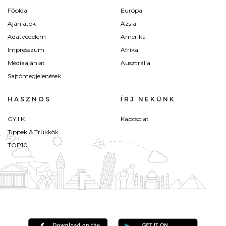
Főoldal
Európa
Ajánlatok
Ázsia
Adatvédelem
Amerika
Impresszum
Afrika
Médiaajánlat
Ausztrália
Sajtómegjelenések
HASZNOS
ÍRJ NEKÜNK
GY.I.K.
Kapcsolat
Tippek & Trükkök
TOP10