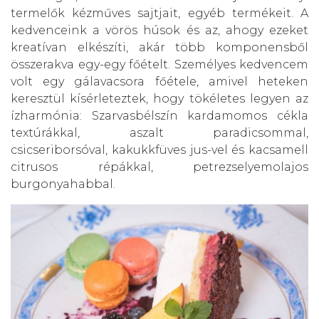
termelők kézműves sajtjait, egyéb termékeit. A
kedvenceink a vörös húsok és az, ahogy ezeket
kreatívan elkészíti, akár több komponensből
összerakva egy-egy főételt. Személyes kedvencem
volt egy gálavacsora főétele, amivel heteken
keresztül kísérleteztek, hogy tökéletes legyen az
ízharmónia: Szarvasbélszín kardamomos cékla
textúrákkal, aszalt paradicsommal,
csicseriborsóval, kakukkfüves jus-vel és kacsamell
citrusos répákkal, petrezselyemolajos
burgonyahabbal.