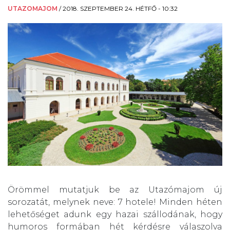
UTAZOMAJOM
/
2018. SZEPTEMBER 24. HÉTFŐ - 10:32
Örömmel mutatjuk be az Utazómajom új
sorozatát, melynek neve: 7 hotele! Minden héten
lehetőséget adunk egy hazai szállodának, hogy
humoros formában hét kérdésre válaszolva