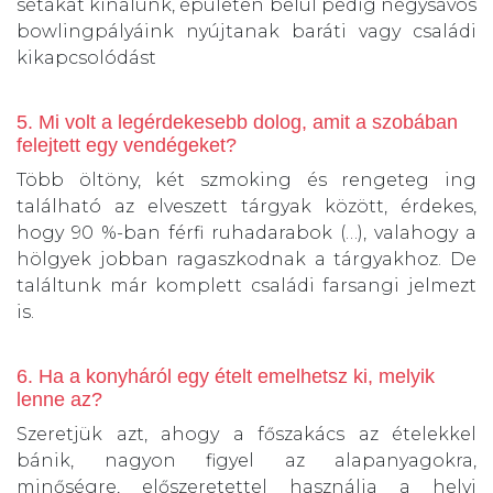
sétákat kínálunk, épületen belül pedig négysávos
bowlingpályáink nyújtanak baráti vagy családi
kikapcsolódást
5. Mi volt a legérdekesebb dolog, amit a szobában
felejtett egy vendégeket?
Több öltöny, két szmoking és rengeteg ing
található az elveszett tárgyak között, érdekes,
hogy 90 %-ban férfi ruhadarabok (…), valahogy a
hölgyek jobban ragaszkodnak a tárgyakhoz. De
találtunk már komplett családi farsangi jelmezt
is.
6. Ha a konyháról egy ételt emelhetsz ki, melyik
lenne az?
Szeretjük azt, ahogy a főszakács az ételekkel
bánik, nagyon figyel az alapanyagokra,
minőségre, előszeretettel használja a helyi