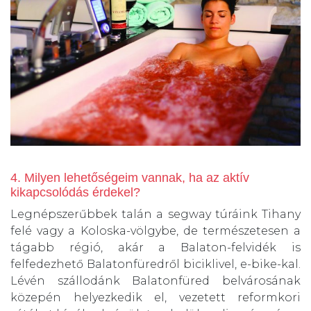
4. Milyen lehetőségeim vannak, ha az aktív
kikapcsolódás érdekel?
Legnépszerűbbek talán a segway túráink Tihany
felé vagy a Koloska-völgybe, de természetesen a
tágabb régió, akár a Balaton-felvidék is
felfedezhető Balatonfüredről biciklivel, e-bike-kal.
Lévén szállodánk Balatonfüred belvárosának
közepén helyezkedik el, vezetett reformkori