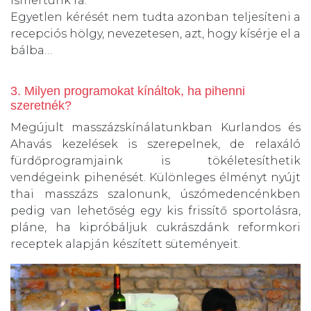
ismertünk rá.
Egyetlen kérését nem tudta azonban teljesíteni a
recepciós hölgy, nevezetesen, azt, hogy kísérje el a
bálba…
3. Milyen programokat kínáltok, ha pihenni
szeretnék?
Megújult masszázskínálatunkban Kurlandos és
Ahavás kezelések is szerepelnek, de relaxáló
fürdőprogramjaink is tökéletesíthetik
vendégeink pihenését. Különleges élményt nyújt
thai masszázs szalonunk, úszómedencénkben
pedig van lehetőség egy kis frissítő sportolásra,
pláne, ha kipróbáljuk cukrászdánk reformkori
receptek alapján készített süteményeit.