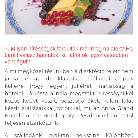
7. Milyen hírességek fordultak már meg nálatok? Ha
bárkit választhatnátok, kit látnátok legszívesebben
vendégül?
A mi megközelítésünkben a diszkréció felett nem
járhat el az idő, klasszikus szállodai alapelv
kellene, hogy legyen, jóllehet manapság a
hotelek jó része a nála megszállt hírességekkel
közös képet készít, posztolja őket, külön falat
készít aláírásaikkal, fotóikkal, mi, az Anna Grand
Hotelben és Hotel Ipoly Residence-ben ettől
teljesen elzárkózunk
A szállodánk gyakran helyszíne különböző