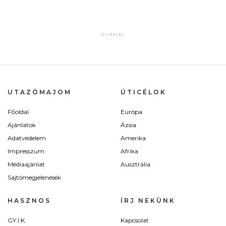
UTAZÓMAJOM
ÚTICÉLOK
Főoldal
Európa
Ajánlatok
Ázsia
Adatvédelem
Amerika
Impresszum
Afrika
Médiaajánlat
Ausztrália
Sajtómegjelenések
HASZNOS
ÍRJ NEKÜNK
GY.I.K.
Kapcsolat