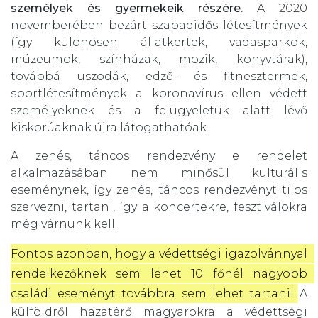
személyek és gyermekeik részére.
A 2020
novemberében bezárt szabadidős létesítmények
(így különösen állatkertek, vadasparkok,
múzeumok, színházak, mozik, könyvtárak),
továbbá uszodák, edző- és fitnesztermek,
sportlétesítmények a koronavírus ellen védett
személyeknek és a felügyeletük alatt lévő
kiskorúaknak újra látogathatóak.
A zenés, táncos rendezvény e rendelet
alkalmazásában nem minősül kulturális
eseménynek, így zenés, táncos rendezvényt tilos
szervezni, tartani, így a koncertekre, fesztiválokra
még várnunk kell.
Fontos azonban, hogy a védettségi igazolvánnyal 
rendelkezőknek sem lehet 10 főnél nagyobb 
családi eseményt továbbra sem lehet tartani!
A
külföldről hazatérő magyarokra a védettségi