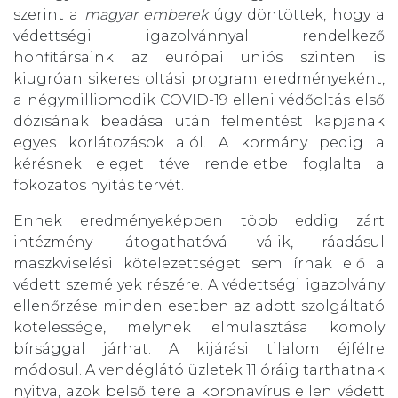
szerint a
magyar emberek
úgy döntöttek, hogy a
védettségi igazolvánnyal rendelkező
honfitársaink az európai uniós szinten is
kiugróan sikeres oltási program eredményeként,
a négymilliomodik COVID-19 elleni védőoltás első
dózisának beadása után felmentést kapjanak
egyes korlátozások alól. A kormány pedig a
kérésnek eleget téve rendeletbe foglalta a
fokozatos nyitás tervét.
Ennek eredményeképpen több eddig zárt
intézmény látogathatóvá válik, ráadásul
maszkviselési kötelezettséget sem írnak elő a
védett személyek részére. A védettségi igazolvány
ellenőrzése minden esetben az adott szolgáltató
kötelessége, melynek elmulasztása komoly
bírsággal járhat. A kijárási tilalom éjfélre
módosul. A vendéglátó üzletek 11 óráig tarthatnak
nyitva, azok belső tere a koronavírus ellen védett