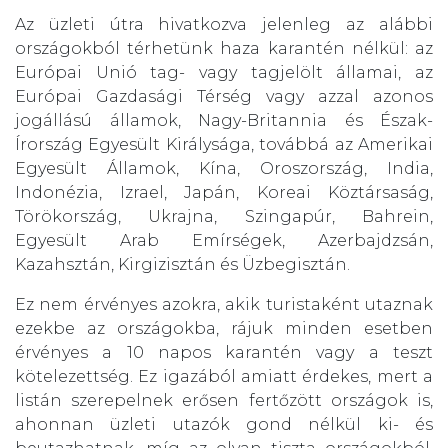
Az üzleti útra hivatkozva jelenleg az alábbi
országokból térhetünk haza karantén nélkül: az
Európai Unió tag- vagy tagjelölt államai, az
Európai Gazdasági Térség vagy azzal azonos
jogállású államok, Nagy-Britannia és Észak-
Írország Egyesült Királysága, továbbá az Amerikai
Egyesült Államok, Kína, Oroszország, India,
Indonézia, Izrael, Japán, Koreai Köztársaság,
Törökország, Ukrajna, Szingapúr, Bahrein,
Egyesült Arab Emírségek, Azerbajdzsán,
Kazahsztán, Kirgizisztán és Üzbegisztán.
Ez nem érvényes azokra, akik turistaként utaznak
ezekbe az országokba, rájuk minden esetben
érvényes a 10 napos karantén vagy a teszt
kötelezettség. Ez igazából amiatt érdekes, mert a
listán szerepelnek erősen fertőzött országok is,
ahonnan üzleti utazók gond nélkül ki- és