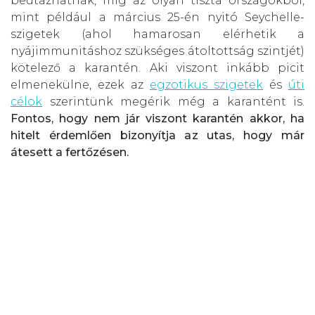
beutazhatnak, míg az olyan tiszta országokból,
mint például a március 25-én nyitó Seychelle-
szigetek (ahol hamarosan elérhetik a
nyájimmunitáshoz szükséges átoltottság szintjét)
kötelező a karantén. Aki viszont inkább picit
elmenekülne, ezek az
egzotikus szigetek
és
úti
célok
szerintünk megérik még a karantént is.
Fontos, hogy nem jár viszont karantén akkor, ha
hitelt érdemlően bizonyítja az utas, hogy már
átesett a fertőzésen.