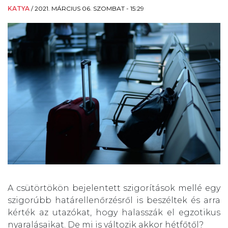
KATYA
/
2021. MÁRCIUS 06. SZOMBAT - 15:29
A csütörtökön bejelentett szigorítások mellé egy
szigorúbb határellenőrzésről is beszéltek és arra
kérték az utazókat, hogy halasszák el egzotikus
nyaralásaikat. De mi is változik akkor hétfőtől?