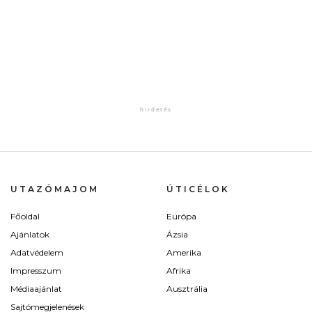
UTAZÓMAJOM
ÚTICÉLOK
Főoldal
Európa
Ajánlatok
Ázsia
Adatvédelem
Amerika
Impresszum
Afrika
Médiaajánlat
Ausztrália
Sajtómegjelenések