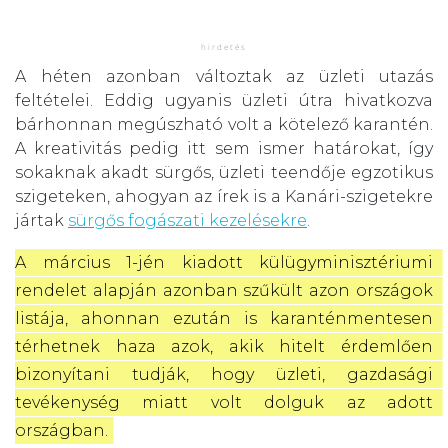
A héten azonban változtak az üzleti utazás
feltételei. Eddig ugyanis üzleti útra hivatkozva
bárhonnan megúszható volt a kötelező karantén.
A kreativitás pedig itt sem ismer határokat, így
sokaknak akadt sürgős, üzleti teendője egzotikus
szigeteken, ahogyan az írek is a Kanári-szigetekre
jártak
sürgős fogászati kezelésekre
.
A március 1-jén kiadott külügyminisztériumi 
rendelet alapján azonban szűkült azon országok 
listája, ahonnan ezután is karanténmentesen 
térhetnek haza azok, akik hitelt érdemlően 
bizonyítani tudják, hogy üzleti, gazdasági 
tevékenység miatt volt dolguk az adott 
országban.