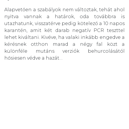
Alapvetően a szabályok nem változtak, tehát ahol
nyitva vannak a határok, oda továbbra is
utazhatunk, visszatérve pedig kötelező a 10 napos
karantén, amit két darab negatív PCR teszttel
lehet kiváltani. Kivéve, ha valaki inkább engedve a
kérésnek otthon marad a négy fal közt a
különféle mutáns verziók behurcolásától
hősiesen védve a hazát…