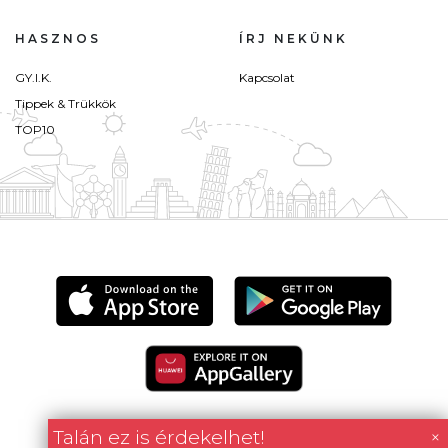
HASZNOS
ÍRJ NEKÜNK
GY.I.K.
Kapcsolat
Tippek & Trükkök
TOP10
Talán ez is érdekelhet!
×