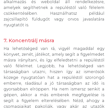
alkalmazás és weboldal áll rendelkezésre,
amelyek segíthetnek a repüléstől való félelem
csökkentésében. Használhatsz például
zajcsillapító füldugót vagy orvos javaslatára
nyugtatót is.
7. Koncentrálj másra
Ha lehetőséged van rá, vigyél magaddal egy
könyvet, zenét, játékot, amely segít a figyelmedet
másra irányítani, és így elfeledtetni a repüléstől
való félelmet. Legjobb, ha lehetőséged van
társaságban utazni, hiszen így az ismerősök
közege nyugtatóan hat a repüléstől szorongó
emberre, ráadásul a jó társaságban az idő is
gyorsabban elröppen. Ha nem ismersz senkit a
gépen, akkor a más emberek megfigyelése is
segít a figyelem elterelésében. Nézd, ahogy a
csomagjaikat pakolják, vagy akár az utazók