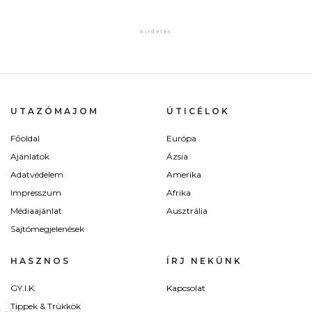
UTAZÓMAJOM
ÚTICÉLOK
Főoldal
Európa
Ajánlatok
Ázsia
Adatvédelem
Amerika
Impresszum
Afrika
Médiaajánlat
Ausztrália
Sajtómegjelenések
HASZNOS
ÍRJ NEKÜNK
GY.I.K.
Kapcsolat
Tippek & Trükkök