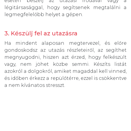
esetén beszélj az utazási irodával vagy a
légitársasággal, hogy segítsenek megtalálni a
legmegfelelőbb helyet a gépen.
3. Készülj fel az utazásra
Ha mindent alaposan megtervezel, és előre
gondoskodsz az utazás részleteiről, az segíthet
megnyugodni, hiszen azt érzed, hogy felkészült
vagy, nem jöhet közbe semmi. Készíts listát
azokról a dolgokról, amiket magaddal kell vinned,
és időben érkezz a repülőtérre, ezzel is csökkentve
a nem kívánatos stresszt.