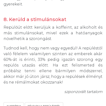
gyerekeit.
8. Kerüld a stimulánsokat
Repülőút előtt kerüljük a koffeint, az alkoholt és
más stimulánsokat, mivel ezek a hatóanyagok
növelhetik a szorongást.
Tudnod kell, hogy nem vagy egyedül! A repüléstől
való félelem valamilyen szinten az emberek akár
60%-át is érinti, 33% pedig igazán szorong egy
repülős utazás előtt. Ha ezt felismerted és
próbálsz tenni ellene bármilyen módszerrel,
akkor már jó úton jársz, hogy a repülések élményt
és ne rémálmokat okozzanak!
szponzorált tartalom