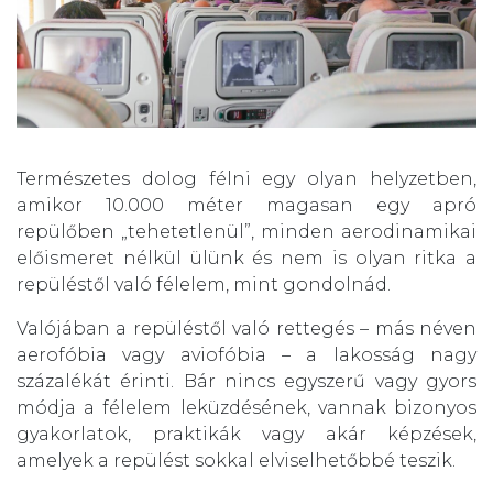
Természetes dolog félni egy olyan helyzetben,
amikor 10.000 méter magasan egy apró
repülőben „tehetetlenül”, minden aerodinamikai
előismeret nélkül ülünk és nem is olyan ritka a
repüléstől való félelem, mint gondolnád.
Valójában a repüléstől való rettegés – más néven
aerofóbia vagy aviofóbia – a lakosság nagy
százalékát érinti. Bár nincs egyszerű vagy gyors
módja a félelem leküzdésének, vannak bizonyos
gyakorlatok, praktikák vagy akár képzések,
amelyek a repülést sokkal elviselhetőbbé teszik.