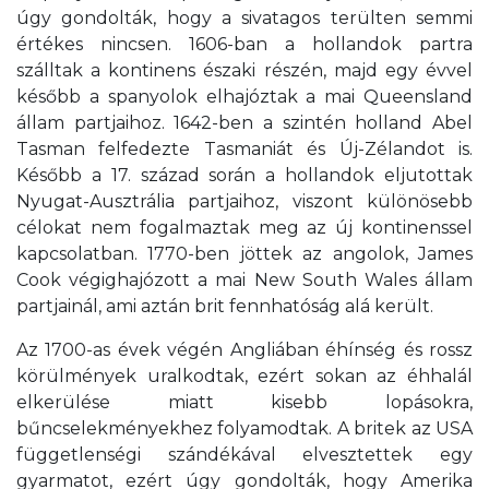
úgy gondolták, hogy a sivatagos terülten semmi
értékes nincsen. 1606-ban a hollandok partra
szálltak a kontinens északi részén, majd egy évvel
később a spanyolok elhajóztak a mai Queensland
állam partjaihoz. 1642-ben a szintén holland Abel
Tasman felfedezte Tasmaniát és Új-Zélandot is.
Később a 17. század során a hollandok eljutottak
Nyugat-Ausztrália partjaihoz, viszont különösebb
célokat nem fogalmaztak meg az új kontinenssel
kapcsolatban. 1770-ben jöttek az angolok, James
Cook végighajózott a mai New South Wales állam
partjainál, ami aztán brit fennhatóság alá került.
Az 1700-as évek végén Angliában éhínség és rossz
körülmények uralkodtak, ezért sokan az éhhalál
elkerülése miatt kisebb lopásokra,
bűncselekményekhez folyamodtak. A britek az USA
függetlenségi szándékával elvesztettek egy
gyarmatot, ezért úgy gondolták, hogy Amerika