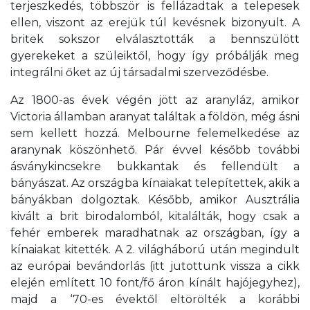
terjeszkedés, többször is fellázadtak a telepesek
ellen, viszont az erejük túl kevésnek bizonyult. A
britek sokszor elválasztották a bennszülött
gyerekeket a szüleiktől, hogy így próbálják meg
integrálni őket az új társadalmi szerveződésbe.
Az 1800-as évek végén jött az aranyláz, amikor
Victoria államban aranyat találtak a földön, még ásni
sem kellett hozzá. Melbourne felemelkedése az
aranynak köszönhető. Pár évvel később további
ásványkincsekre bukkantak és fellendült a
bányászat. Az országba kínaiakat telepítettek, akik a
bányákban dolgoztak. Később, amikor Ausztrália
kivált a brit birodalomból, kitalálták, hogy csak a
fehér emberek maradhatnak az országban, így a
kínaiakat kitették. A 2. világháború után megindult
az európai bevándorlás (itt jutottunk vissza a cikk
elején említett 10 font/fő áron kínált hajójegyhez),
majd a ‘70-es évektől eltörölték a korábbi