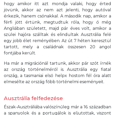
hogy amikor itt azt mondja valaki, hogy érted
jövünk, akkor az nem azt jelenti, hogy autóval
érkezik, hanem csónakkal. A második nap, amikor a
férfi jött értünk, megtudtuk róla, hogy ő még
Angliában született, majd pár éves volt, amikor a
szülei hajóra szálltak és elindultak Ausztrália felé
egy jobb élet reményében. Az út 7 héten keresztül
tartott, mely a családnak összesen 20 angol
fontjába került.
Ha már a migrációnál tartunk, akkor pár szót írnék
az ország történelméről is. Ausztrália egy fiatal
ország, a tasmaniai első helpx hostom fél óra alatt
elmesélte az ország főbb történelmi eseményeit.
Ausztrália felfedezése
Észak-Ausztráliába valószínűleg már a 16. században
a spanyolok és a portugálok is eljutottak, viszont