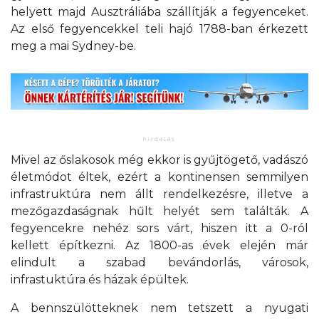
helyett majd Ausztráliába szállítják a fegyenceket.
Az első fegyencekkel teli hajó 1788-ban érkezett
meg a mai Sydney-be.
Mivel az őslakosok még ekkor is gyűjtögető, vadászó
életmódot éltek, ezért a kontinensen semmilyen
infrastruktúra nem állt rendelkezésre, illetve a
mezőgazdaságnak hűlt helyét sem találták. A
fegyencekre nehéz sors várt, hiszen itt a 0-ról
kellett építkezni. Az 1800-as évek elején már
elindult a szabad bevándorlás, városok,
infrastuktúra és házak épültek.
A bennszülötteknek nem tetszett a nyugati