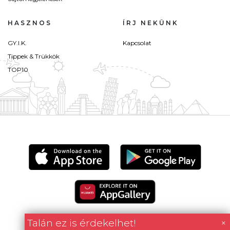
HASZNOS
ÍRJ NEKÜNK
GY.I.K.
Kapcsolat
Tippek & Trükkök
TOP10
Talán ez is érdekelhet!
×