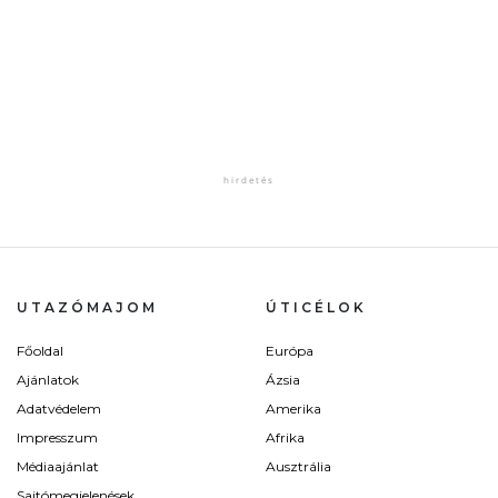
UTAZÓMAJOM
ÚTICÉLOK
Főoldal
Európa
Ajánlatok
Ázsia
Adatvédelem
Amerika
Impresszum
Afrika
Médiaajánlat
Ausztrália
Sajtómegjelenések