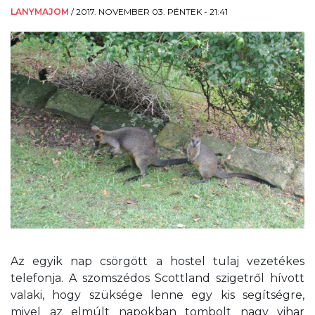
LANYMAJOM
/
2017. NOVEMBER 03. PÉNTEK - 21:41
Az egyik nap csörgött a hostel tulaj vezetékes
telefonja. A szomszédos Scottland szigetről hívott
valaki, hogy szüksége lenne egy kis segítségre,
mivel az elmúlt napokban tombolt nagy vihar