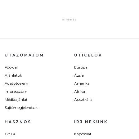
UTAZÓMAJOM
ÚTICÉLOK
Főoldal
Európa
Ajánlatok
Ázsia
Adatvédelem
Amerika
Impresszum
Afrika
Médiaajánlat
Ausztrália
Sajtómegjelenések
HASZNOS
ÍRJ NEKÜNK
GY.I.K.
Kapcsolat