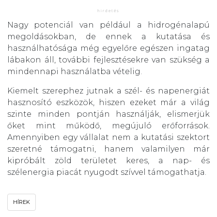
Nagy potenciál van például a hidrogénalapú
megoldásokban, de ennek a kutatása és
használhatósága még egyelőre egészen ingatag
lábakon áll, további fejlesztésekre van szükség a
mindennapi használatba vételig.
Kiemelt szerephez jutnak a szél- és napenergiát
hasznosító eszközök, hiszen ezeket már a világ
szinte minden pontján használják, elismerjük
őket mint működő, megújuló erőforrások.
Amennyiben egy vállalat nem a kutatási szektort
szeretné támogatni, hanem valamilyen már
kipróbált zöld területet keres, a nap- és
szélenergia piacát nyugodt szívvel támogathatja.
HÍREK