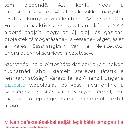
sem elegendő. Azt kérik, hogy a
biztosítótársaságok vállaljanak sokkal nagyobb
részt a környezetvédelemben. Az Insure Our
Future klímaaktivista szervezet arra kéri az NZIA
alapító tagjait, hogy az új olaj- és gázipari
projektek támogatásának is vessenek véget, és ez
a kérés összhangban van a Nemzetközi
Energiaügynökség figyelmeztetésével.
Szeretnéd, ha a biztosításaidat egy olyan helyen
tudhatnád, ahol kiemelt szerepet játszik a
fenntarthatóság? Keresd fel az Allianz Hungária
biztosító
weboldalát, és kösd meg online a
szükséges biztosításokat egy olyan cégnél, ami
már az első repülőgépek megjelenése óta fektet
a jövőbe.
Milyen befektetésekkel tudják leginkább támogatni a