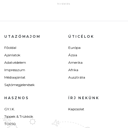
UTAZÓMAJOM
ÚTICÉLOK
Főoldal
Európa
Ajánlatok
Ázsia
Adatvédelem
Amerika
Impresszum
Afrika
Médiaajánlat
Ausztrália
Sajtómegjelenések
HASZNOS
ÍRJ NEKÜNK
GY.I.K.
Kapcsolat
Tippek & Trükkök
TOP10