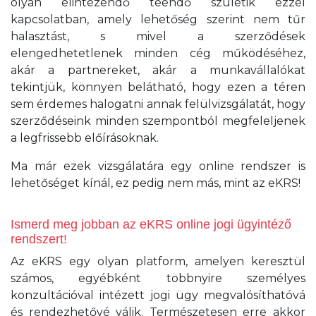
olyan elintézendő teendő születik ezzel
kapcsolatban, amely lehetőség szerint nem tűr
halasztást, s mivel a szerződések
elengedhetetlenek minden cég működéséhez,
akár a partnereket, akár a munkavállalókat
tekintjük, könnyen belátható, hogy ezen a téren
sem érdemes halogatni annak felülvizsgálatát, hogy
szerződéseink minden szempontból megfeleljenek
a legfrissebb előírásoknak.
Ma már ezek vizsgálatára egy online rendszer is
lehetőséget kínál, ez pedig nem más, mint az eKRS!
Ismerd meg jobban az eKRS online jogi ügyintéző
rendszert!
Az eKRS egy olyan platform, amelyen keresztül
számos, egyébként többnyire személyes
konzultációval intézett jogi ügy megvalósíthatóvá
és rendezhetővé válik. Természetesen erre akkor