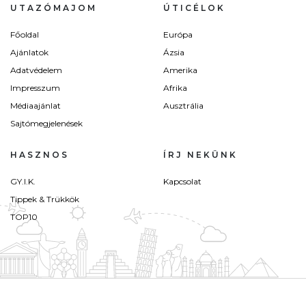
UTAZÓMAJOM
ÚTICÉLOK
Főoldal
Európa
Ajánlatok
Ázsia
Adatvédelem
Amerika
Impresszum
Afrika
Médiaajánlat
Ausztrália
Sajtómegjelenések
HASZNOS
ÍRJ NEKÜNK
GY.I.K.
Kapcsolat
Tippek & Trükkök
TOP10