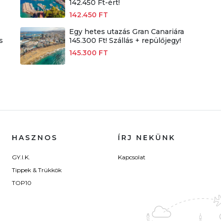
142.450 Ft-ért!
142.450 FT
Egy hetes utazás Gran Canariára
s
145.300 Ft! Szállás + repülőjegy!
145.300 FT
HASZNOS
ÍRJ NEKÜNK
GY.I.K.
Kapcsolat
Tippek & Trükkök
TOP10