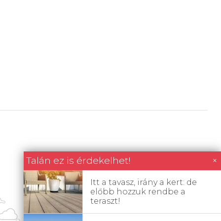
Talán ez is érdekelhet!
×
Itt a tavasz, irány a kert: de
előbb hozzuk rendbe a
teraszt!