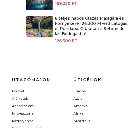
169.230 FT
6 teljes napos utazás Malagára és
környékére 126.300 Ft-ért! Látogas
el Rondába, Gibraltárra, Setenil de
las Bodegasba!
126.300 FT
UTAZÓMAJOM
ÚTICÉLOK
Főoldal
Európa
Ajánlatok
Ázsia
Adatvédelem
Amerika
Impresszum
Afrika
Médiaajánlat
Ausztrália