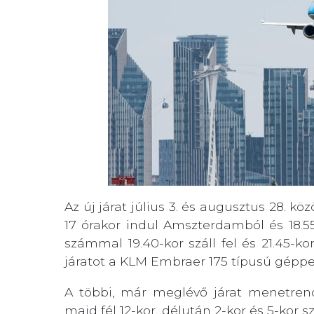
Az új járat július 3. és augusztus 28. 
17 órakor indul Amszterdamból és 18.
számmal 19.40-kor száll fel és 21.45-ko
járatot a KLM Embraer 175 típusú géppe
A többi, már meglévő járat menetrendj
majd fél 12-kor, délután 2-kor és 5-kor