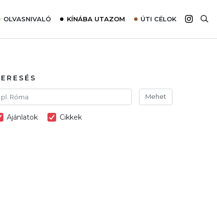
OLVASNIVALÓ
KÍNÁBA UTAZOM
ÚTI CÉLOK
Top 10 látnivalók térképpel
Európa
Tudnivalók az ajánlatok lefoglalásához
Ázsia
Tippek & Trükkök
Amerika
KERESÉS
Utazómajom – CitySIM kártya a világutazóknak
Afrika
Mehet
Interjú
Ausztrália
Ajánlatok
Cikkek
Élménybeszámolók
Szállodalátogatás
Sajtómegjelenések