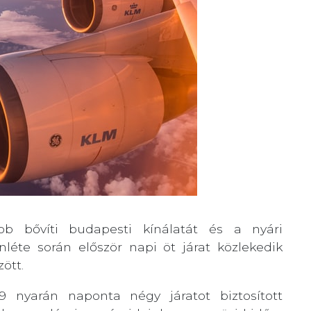
ább bővíti budapesti kínálatát és a nyári
léte során először napi öt járat közlekedik
ött.
9 nyarán naponta négy járatot biztosított