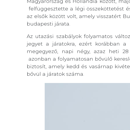
Magyarország és Hollandia között, maj
felfüggesztette a légi összeköttetést é
az elsők között volt, amely visszatért 
budapesti járata.
Az utazási szabályok folyamatos válto
jegyet a járatokra, ezért korábban a
megegyező, napi négy, azaz heti 28 j
azonban a folyamatosan bővülő keresle
biztosít, amely kedd és vasárnap kivéte
bővül a járatok száma.