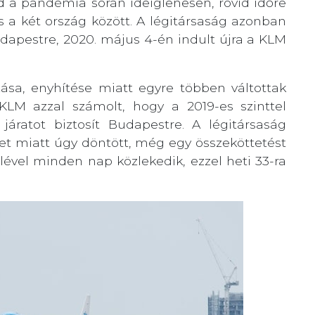
d a pandémia során ideiglenesen, rövid időre
s a két ország között. A légitársaság azonban
Budapestre, 2020. május 4-én indult újra a KLM
zása, enyhítése miatt egyre többen váltottak
 KLM azzal számolt, hogy a 2019-es szinttel
áratot biztosít Budapestre. A légitársaság
t miatt úgy döntött, még egy összeköttetést
lével minden nap közlekedik, ezzel heti 33-ra