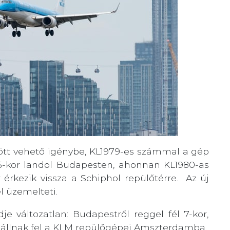
között vehető igénybe, KL1979-es számmal a gép
55-kor landol Budapesten, ahonnan KL1980-as
r érkezik vissza a Schiphol repülőtérre. Az új
l üzemelteti.
e változatlan: Budapestről reggel fél 7-kor,
 szállnak fel a KLM repülőgépei Amszterdamba.