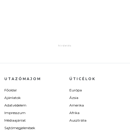
UTAZÓMAJOM
ÚTICÉLOK
Főoldal
Európa
Ajánlatok
Ázsia
Adatvédelem
Amerika
Impresszum
Afrika
Médiaajánlat
Ausztrália
Sajtómegjelenések