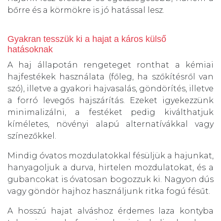
bőrre és a körmökre is jó hatással lesz.
Gyakran tesszük ki a hajat a káros külső
hatásoknak
A haj állapotán rengeteget ronthat a kémiai
hajfestékek használata (főleg, ha szőkítésről van
szó), illetve a gyakori hajvasalás, göndörítés, illetve
a forró levegős hajszárítás. Ezeket igyekezzünk
minimalizálni, a festéket pedig kiválthatjuk
kíméletes, növényi alapú alternatívákkal vagy
színezőkkel.
Mindig óvatos mozdulatokkal fésüljük a hajunkat,
hanyagoljuk a durva, hirtelen mozdulatokat, és a
gubancokat is óvatosan bogozzuk ki. Nagyon dús
vagy göndör hajhoz használjunk ritka fogú fésűt.
A hosszú hajat alváshoz érdemes laza kontyba