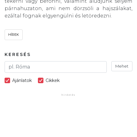
tekerni vagy befonni, valamint aludjunk selyem
párnahuzaton, ami nem dörzsöli a hajszálakat,
ezáltal fognak elgyengülni és letöredezni.
HÍREK
KERESÉS
Mehet
Ajánlatok
Cikkek