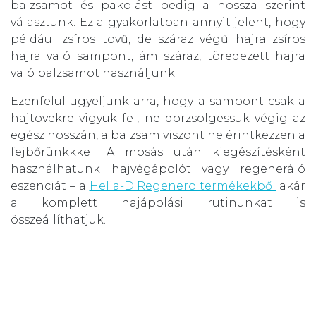
balzsamot és pakolást pedig a hossza szerint
választunk. Ez a gyakorlatban annyit jelent, hogy
például zsíros tövű, de száraz végű hajra zsíros
hajra való sampont, ám száraz, töredezett hajra
való balzsamot használjunk.
Ezenfelül ügyeljünk arra, hogy a sampont csak a
hajtövekre vigyük fel, ne dörzsölgessük végig az
egész hosszán, a balzsam viszont ne érintkezzen a
fejbőrünkkkel. A mosás után kiegészítésként
használhatunk hajvégápolót vagy regeneráló
eszenciát – a
Helia-D Regenero termékekből
akár
a komplett hajápolási rutinunkat is
összeállíthatjuk.