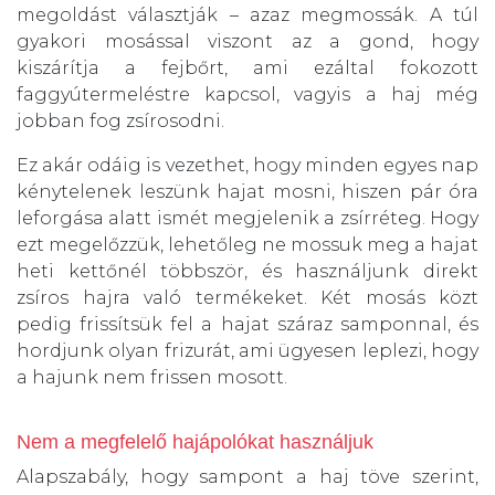
megoldást választják – azaz megmossák. A túl
gyakori mosással viszont az a gond, hogy
kiszárítja a fejbőrt, ami ezáltal fokozott
faggyútermeléstre kapcsol, vagyis a haj még
jobban fog zsírosodni.
Ez akár odáig is vezethet, hogy minden egyes nap
kénytelenek leszünk hajat mosni, hiszen pár óra
leforgása alatt ismét megjelenik a zsírréteg. Hogy
ezt megelőzzük, lehetőleg ne mossuk meg a hajat
heti kettőnél többször, és használjunk direkt
zsíros hajra való termékeket. Két mosás közt
pedig frissítsük fel a hajat száraz samponnal, és
hordjunk olyan frizurát, ami ügyesen leplezi, hogy
a hajunk nem frissen mosott.
Nem a megfelelő hajápolókat használjuk
Alapszabály, hogy sampont a haj töve szerint,