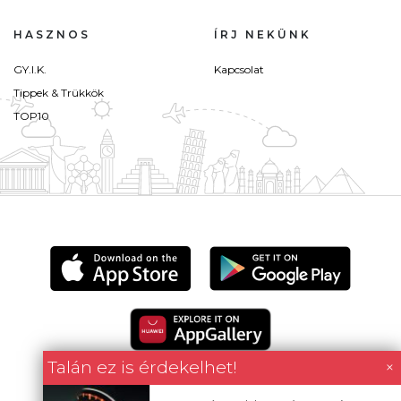
HASZNOS
ÍRJ NEKÜNK
GY.I.K.
Kapcsolat
Tippek & Trükkök
TOP10
Talán ez is érdekelhet!
×