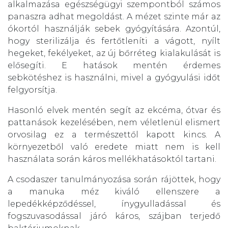
alkalmazása egészségügyi szempontból számos
panaszra adhat megoldást. A mézet szinte már az
ókortól használják sebek gyógyítására. Azontúl,
hogy sterilizálja és fertőtleníti a vágott, nyílt
hegeket, fekélyeket, az új bőrréteg kialakulását is
elősegíti. E hatások mentén érdemes
sebkötéshez is használni, mivel a gyógyulási időt
felgyorsítja.
Hasonló elvek mentén segít az ekcéma, ótvar és
pattanások kezelésében, nem véletlenül elismert
orvosilag ez a természettől kapott kincs. A
környezetből való eredete miatt nem is kell
használata során káros mellékhatásoktól tartani.
A csodaszer tanulmányozása során rájöttek, hogy
a manuka méz kiváló ellenszere a
lepedékképződéssel, ínygyulladással és
fogszuvasodással járó káros, szájban terjedő