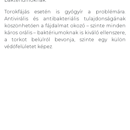
baktériumoknak.
Torokfájás esetén is gyógyír a problémára.
Antivirális és antibakteriális tulajdonságának
köszönhetően a fájdalmat okozó – szinte minden
káros orális – baktériumoknak is kiváló ellenszere,
a torkot belülről bevonja, szinte egy külön
védőfelületet képez.