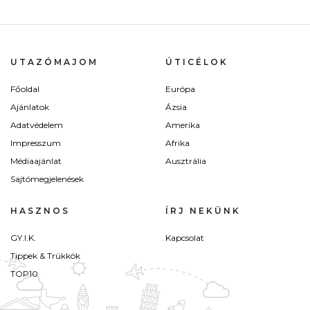
UTAZÓMAJOM
ÚTICÉLOK
Főoldal
Európa
Ajánlatok
Ázsia
Adatvédelem
Amerika
Impresszum
Afrika
Médiaajánlat
Ausztrália
Sajtómegjelenések
HASZNOS
ÍRJ NEKÜNK
GY.I.K.
Kapcsolat
Tippek & Trükkök
TOP10