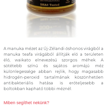
A manuka mézet az Új-Zélandi őshonos virágból a
manuka teafa virágából állítják elő a területen
élő, waikato elnevezésű szorgos méhek. A
sötétebb színű és sajátos aromájú méz
különlegessége abban rejlik, hogy magasabb
hidrogén-peroxid tartalmának köszönhetően
antibakteriális hatása is erőteljesebb a
boltokban kapható többi méznél.
Miben segíthet nekünk?