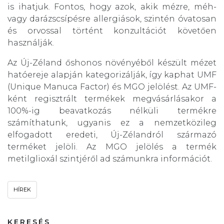
is ihatjuk. Fontos, hogy azok, akik mézre, méh-
vagy darázscsípésre allergiások, szintén óvatosan
és orvossal történt konzultációt követően
használják.
Az Új-Zéland őshonos növényéből készült mézet
hatóereje alapján kategorizálják, így kaphat UMF
(Unique Manuca Factor) és MGO jelölést. Az UMF-
ként regisztrált termékek megvásárlásakor a
100%-ig beavatkozás nélküli termékre
számíthatunk, ugyanis ez a nemzetközileg
elfogadott eredeti, Új-Zélandról származó
terméket jelöli. Az MGO jelölés a termék
metilglioxál szintjéről ad számunkra információt.
HÍREK
KERESÉS