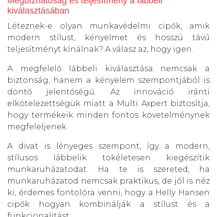
Megbízhatóság és teljesítmény a lábbeli
kiválasztásában
Léteznek-e olyan munkavédelmi cipők, amik
modern stílust, kényelmet és hosszú távú
teljesítményt kínálnak? A válasz az, hogy igen.
A megfelelő lábbeli kiválasztása nemcsak a
biztonság, hanem a kényelem szempontjából is
döntő jelentőségű. Az innováció iránti
elkötelezettségük miatt a Multi Axpert biztosítja,
hogy termékeik minden fontos követelménynek
megfeleljenek.
A divat is lényeges szempont, így a modern,
stílusos lábbelik tökéletesen kiegészítik
munkaruházatodat. Ha te is szereted, ha
munkaruházatod nemcsak praktikus, de jól is néz
ki, érdemes fontolóra venni, hogy a Helly Hansen
cipők hogyan kombinálják a stílust és a
funkcionalitást.