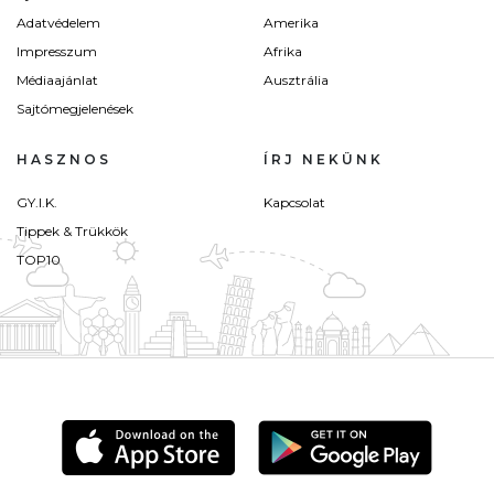
Adatvédelem
Amerika
Impresszum
Afrika
Médiaajánlat
Ausztrália
Sajtómegjelenések
HASZNOS
ÍRJ NEKÜNK
GY.I.K.
Kapcsolat
Tippek & Trükkök
TOP10