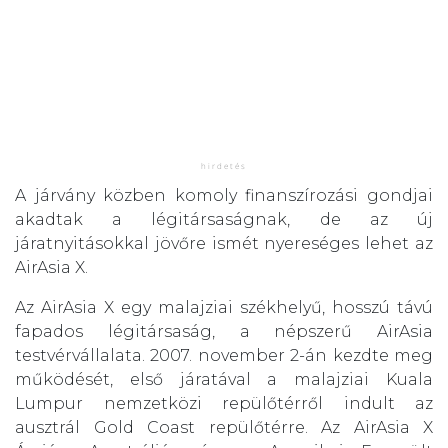
A járvány közben komoly finanszírozási gondjai
akadtak a légitársaságnak, de az új
járatnyitásokkal jövőre ismét nyereséges lehet az
AirAsia X.
Az AirAsia X egy malajziai székhelyű, hosszú távú
fapados légitársaság, a népszerű AirAsia
testvérvállalata. 2007. november 2-án kezdte meg
működését, első járatával a malajziai Kuala
Lumpur nemzetközi repülőtérről indult az
ausztrál Gold Coast repülőtérre. Az AirAsia X