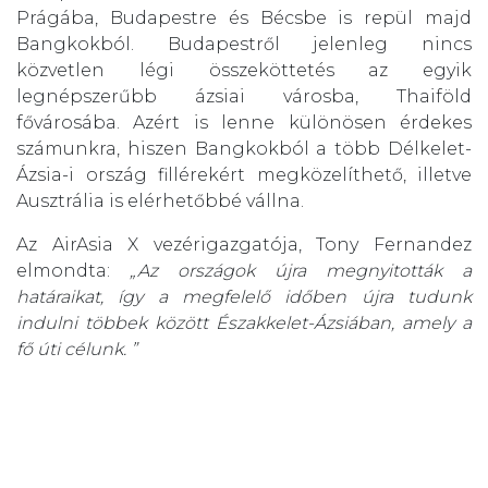
Prágába, Budapestre és Bécsbe is repül majd
Bangkokból. Budapestről jelenleg nincs
közvetlen légi összeköttetés az egyik
legnépszerűbb ázsiai városba, Thaiföld
fővárosába. Azért is lenne különösen érdekes
számunkra, hiszen Bangkokból a több Délkelet-
Ázsia-i ország fillérekért megközelíthető, illetve
Ausztrália is elérhetőbbé vállna.
Az AirAsia X vezérigazgatója, Tony Fernandez
elmondta:
„Az országok újra megnyitották a
határaikat, így a megfelelő időben újra tudunk
indulni többek között Északkelet-Ázsiában, amely a
fő úti célunk. ”