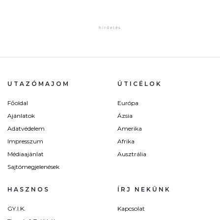
UTAZÓMAJOM
ÚTICÉLOK
Főoldal
Európa
Ajánlatok
Ázsia
Adatvédelem
Amerika
Impresszum
Afrika
Médiaajánlat
Ausztrália
Sajtómegjelenések
HASZNOS
ÍRJ NEKÜNK
GY.I.K.
Kapcsolat