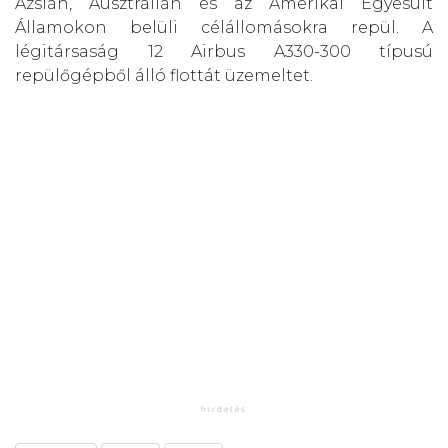
Ázsián, Ausztrálián és az Amerikai Egyesült
Államokon belüli célállomásokra repül. A
légitársaság 12 Airbus A330-300 típusú
repülőgépből álló flottát üzemeltet.