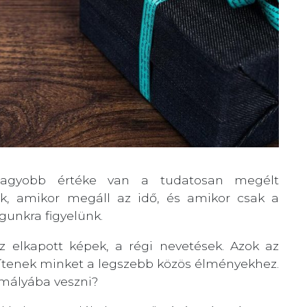
agyobb értéke van a tudatosan megélt
ak, amikor megáll az idő, és amikor csak a
gunkra figyelünk.
az elkapott képek, a régi nevetések. Azok az
pítenek minket a legszebb közös élményekhez.
mályába veszni?