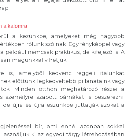
nap.
n alkalomra
rül a kezünkbe, amelyeket még nagyobb
értékben rólunk szólnak. Egy fényképpel vagy
a például nemcsak praktikus, de kifejező is. A
san magunkkal vihetjük.
 is, amelyből kedvenc reggeli italunkat
ek előttünk legkedveltebb pillanataink vagy
tok. Minden otthon meghatározó részei a
 személyre szabott párnákat is beszerezni.
de újra és újra eszünkbe juttatják azokat a
jelenéssel bír, ami ennél azonban sokkal
 Használjuk ki az egyedi tárgy létrehozásában