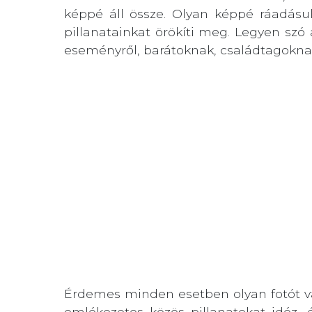
képpé áll össze. Olyan képpé ráadásul
pillanatainkat örökíti meg. Legyen szó 
eseményről, barátoknak, családtagoknak
Érdemes minden esetben olyan fotót vál
emlékezetes közös pillanatokat idéz