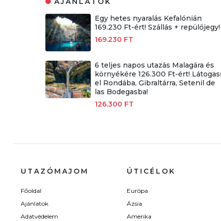
AJÁNLATOK
Egy hetes nyaralás Kefalónián
169.230 Ft-ért! Szállás + repülőjegy!
169.230 FT
6 teljes napos utazás Malagára és
környékére 126.300 Ft-ért! Látogas
el Rondába, Gibraltárra, Setenil de
las Bodegasba!
126.300 FT
UTAZÓMAJOM
ÚTICÉLOK
Főoldal
Európa
Ajánlatok
Ázsia
Adatvédelem
Amerika