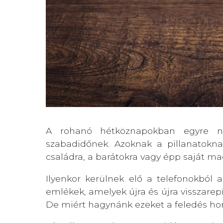
A rohanó hétköznapokban egyre n
szabadidőnek. Azoknak a pillanatokn
családra, a barátokra vagy épp saját ma
Ilyenkor kerülnek elő a telefonokból 
emlékek, amelyek újra és újra visszare
De miért hagynánk ezeket a feledés ho