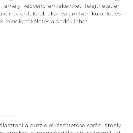
, amely kedvenc emlékeinket, felejthetetlen
akár évfordulóról, akár valamilyen különleges
 mindig tökéletes ajándék lehet.
asztani a puzzle elkészíttetése során, amely
, és amelyet a megajándékozott örömmel lát