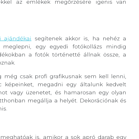
ekkel az emlékek megőrzésére igenis van
i ajándékai
segítenek akkor is, ha nehéz a
k meglepni, egy egyedi fotókollázs mindig
dékokban a fotók történetté állnak össze, a
oznak.
g még csak profi grafikusnak sem kell lenni,
nc képeinket, megadni egy általunk kedvelt
mot vagy üzenetet, és hamarosan egy olyan
otthonban megállja a helyét. Dekorációnak és
is.
 meghatóak is, amikor a sok apró darab egy