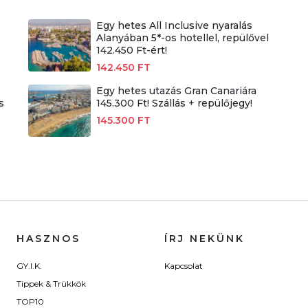
Egy hetes All Inclusive nyaralás
Alanyában 5*-os hotellel, repülővel
142.450 Ft-ért!
142.450 FT
Egy hetes utazás Gran Canariára
s
145.300 Ft! Szállás + repülőjegy!
145.300 FT
HASZNOS
ÍRJ NEKÜNK
GY.I.K.
Kapcsolat
Tippek & Trükkök
TOP10