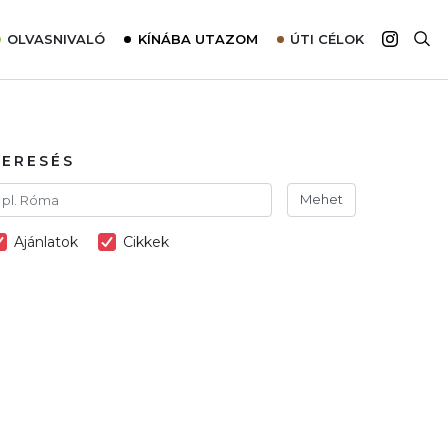
OLVASNIVALÓ
KÍNÁBA UTAZOM
ÚTI CÉLOK
Top 10 látnivalók térképpel
Európa
Tudnivalók az ajánlatok lefoglalásához
Ázsia
Tippek & Trükkök
Amerika
KERESÉS
Utazómajom – CitySIM kártya a világutazóknak
Afrika
Mehet
Interjú
Ausztrália
Ajánlatok
Cikkek
Élménybeszámolók
Szállodalátogatás
Sajtómegjelenések