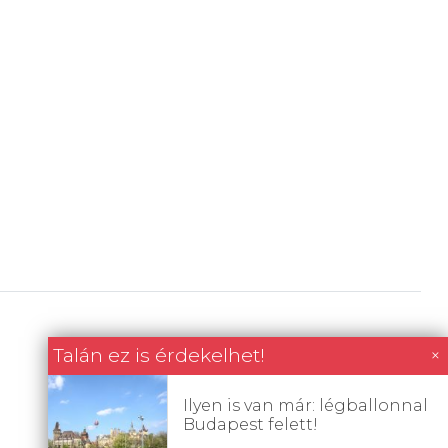
Talán ez is érdekelhet!
×
Ilyen is van már: légballonnal
Budapest felett!