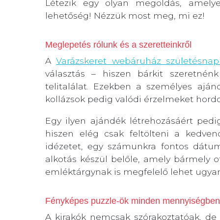
Létezik egy olyan megoldás, amely
lehetőség! Nézzük most meg, mi ez!
Meglepetés rólunk és a szeretteinkről
A
Varázskeret webáruház születésnap
választás – hiszen bárkit szeretnén
telitalálat. Ezekben a személyes aján
kollázsok pedig valódi érzelmeket hord
Egy ilyen ajándék létrehozásáért pedi
hiszen elég csak feltölteni a kedve
idézetet, egy számunkra fontos dátu
alkotás készül belőle, amely bármely 
emléktárgynak is megfelelő lehet ugyan
Fényképes puzzle-ök minden mennyiségben
A kirakók nemcsak szórakoztatóak, de