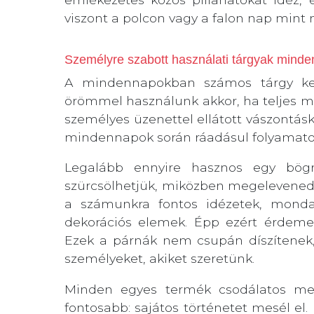
viszont a polcon vagy a falon nap mint 
Személyre szabott használati tárgyak minde
A mindennapokban számos tárgy ke
örömmel használunk akkor, ha teljes m
személyes üzenettel ellátott vászontásk
mindennapok során ráadásul folyamato
Legalább ennyire hasznos egy bögre
szürcsölhetjük, miközben megelevenedn
a számunkra fontos idézetek, monda
dekorációs elemek. Épp ezért érdemes
Ezek a párnák nem csupán díszítenek, 
személyeket, akiket szeretünk.
Minden egyes termék csodálatos meg
fontosabb: sajátos történetet mesél el.