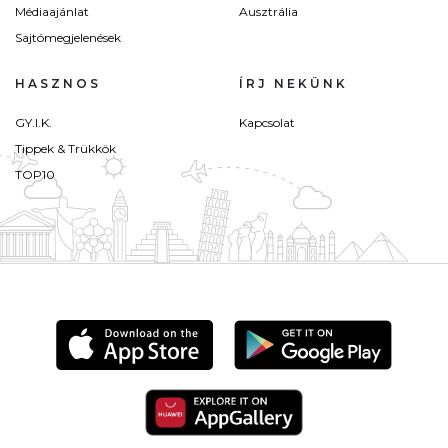
Médiaajánlat
Ausztrália
Sajtómegjelenések
HASZNOS
ÍRJ NEKÜNK
GY.I.K.
Kapcsolat
Tippek & Trükkök
TOP10