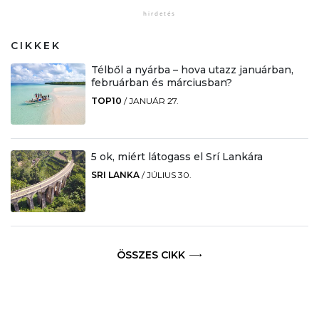
CIKKEK
Télből a nyárba – hova utazz januárban,
februárban és márciusban?
TOP10
/
JANUÁR 27.
5 ok, miért látogass el Srí Lankára
SRI LANKA
/
JÚLIUS 30.
ÖSSZES CIKK