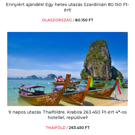
Ennyiért ajándék! Egy hetes utazás Szardínián 80.150 Ft-
ért!
OLASZORSZÁG
/
80.150 FT
9 napos utazás Thaiföldre, Krabira 263.450 Ft-ért 4*-os
hotellel, repülővel!
THAIFÖLD
/
263.450 FT