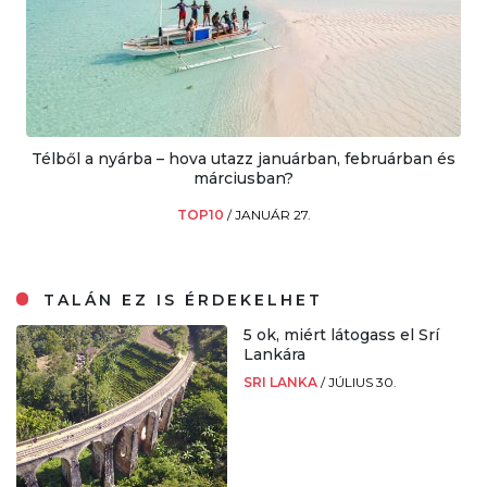
Télből a nyárba – hova utazz januárban, februárban és
márciusban?
TOP10
/
JANUÁR 27.
TALÁN EZ IS ÉRDEKELHET
5 ok, miért látogass el Srí
Lankára
SRI LANKA
/
JÚLIUS 30.