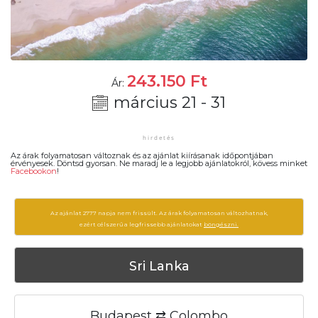
243.150
Ft
Ár:
március 21 - 31
Az árak folyamatosan változnak és az ajánlat kiírásanak időpontjában
érvényesek. Döntsd gyorsan. Ne maradj le a legjobb ajánlatokról, kövess minket
Facebookon
!
Az ajánlat 2777 napja nem frissült. Az árak folyamatosan változhatnak,
ezért célszerű a legfrissebb ajánlatokat
böngészni.
Sri Lanka
Budapest ⇄ Colombo