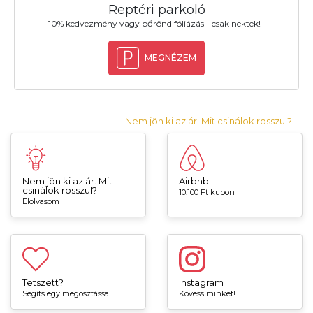
Reptéri parkoló
10% kedvezmény vagy bőrönd fóliázás - csak nektek!
MEGNÉZEM
Nem jön ki az ár. Mit csinálok rosszul?
Nem jön ki az ár. Mit
Airbnb
csinálok rosszul?
10.100 Ft kupon
Elolvasom
Tetszett?
Instagram
Segíts egy megosztással!
Kövess minket!