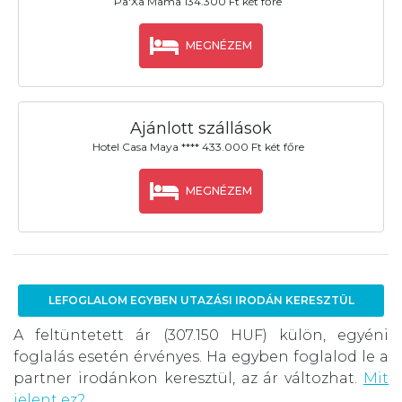
Pa'Xa Mama 134.300 Ft két főre
MEGNÉZEM
Ajánlott szállások
Hotel Casa Maya **** 433.000 Ft két főre
MEGNÉZEM
LEFOGLALOM EGYBEN UTAZÁSI IRODÁN KERESZTÜL
A feltüntetett ár (307.150 HUF) külön, egyéni
foglalás esetén érvényes. Ha egyben foglalod le a
partner irodánkon keresztül, az ár változhat.
Mit
jelent ez?