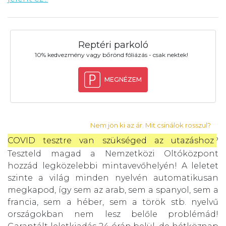
Reptéri parkoló
10% kedvezmény vagy bőrönd fóliázás - csak nektek!
MEGNÉZEM
Nem jön ki az ár. Mit csinálok rosszul?
COVID tesztre van szükséged az utazáshoz
?
Teszteld magad a Nemzetközi Oltóközpont
hozzád legközelebbi mintavevőhelyén! A leletet
szinte a világ minden nyelvén automatikusan
megkapod, így sem az arab, sem a spanyol, sem a
francia, sem a héber, sem a török stb. nyelvű
országokban nem lesz belőle problémád!