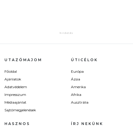
UTAZÓMAJOM
ÚTICÉLOK
Főoldal
Európa
Ajánlatok
Ázsia
Adatvédelem
Amerika
Impresszum
Afrika
Médiaajánlat
Ausztrália
Sajtómegjelenések
HASZNOS
ÍRJ NEKÜNK