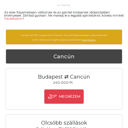
Az árak folyamatosan változnak és az ajánlat kiírásanak időpontjában
érvényesek. Döntsd gyorsan. Ne maradj le a legjobb ajánlatokról, kövess minket
Facebookon
!
Az ajánlat 1517 napja nem frissült. Az árak folyamatosan változhatnak,
ezért célszerű a legfrissebb ajánlatokat
böngészni.
Cancún
Budapest ⇄ Cancún
240.000 Ft
MEGNÉZEM
Olcsóbb szállások