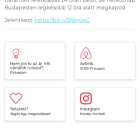
Garantált leletkiadás 24 órán belül, de hétköznap
Budapesten legkésőbb 12 óra alatt megkapod.
Jelentkezz:
https://bit.ly/3Nkyo4C
Nem jön ki az ár. Mit
Airbnb
csinálok rosszul?
10.100 Ft kupon
Elolvasom
Tetszett?
Instagram
Segíts egy megosztással!
Kövess minket!