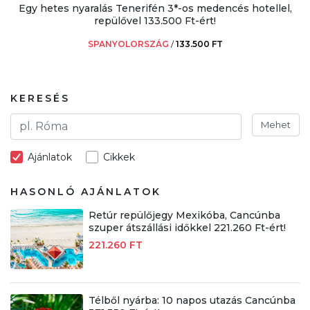
Egy hetes nyaralás Tenerifén 3*-os medencés hotellel,
repülővel 133.500 Ft-ért!
SPANYOLORSZÁG
/
133.500 FT
KERESÉS
Mehet
Ajánlatok
Cikkek
HASONLÓ AJÁNLATOK
Retúr repülőjegy Mexikóba, Cancúnba
szuper átszállási időkkel 221.260 Ft-ért!
221.260 FT
Télből nyárba: 10 napos utazás Cancúnba