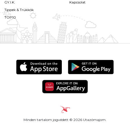
GY.I.K.
Kapcsolat
Tippek & Trükkök
TOP10
Minden tartalom jogvédett © 2026 Utazómajom.