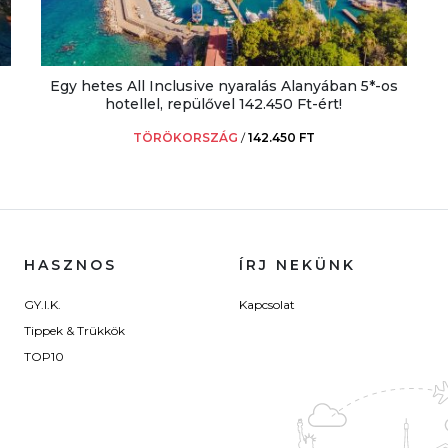
Egy hetes All Inclusive nyaralás Alanyában 5*-os
hotellel, repülővel 142.450 Ft-ért!
TÖRÖKORSZÁG
/
142.450 FT
HASZNOS
ÍRJ NEKÜNK
GY.I.K.
Kapcsolat
Tippek & Trükkök
TOP10