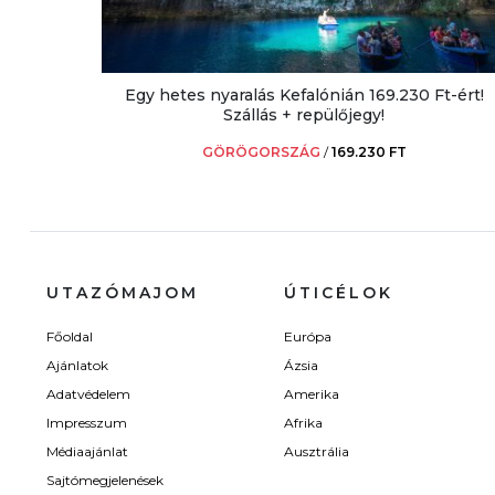
Egy hetes nyaralás Kefalónián 169.230 Ft-ért!
Szállás + repülőjegy!
GÖRÖGORSZÁG
/
169.230 FT
UTAZÓMAJOM
ÚTICÉLOK
Főoldal
Európa
Ajánlatok
Ázsia
Adatvédelem
Amerika
Impresszum
Afrika
Médiaajánlat
Ausztrália
Sajtómegjelenések