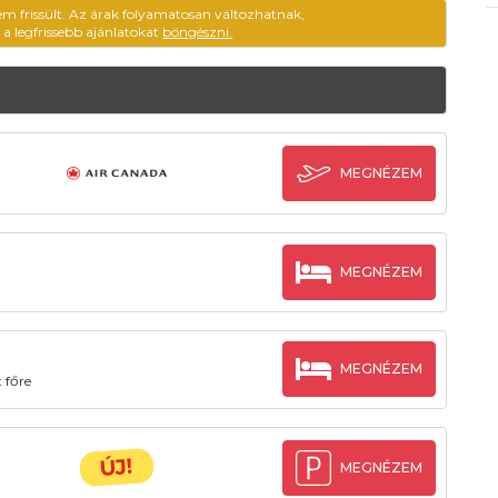
em frissült. Az árak folyamatosan változhatnak,
ű a legfrissebb ajánlatokat
böngészni.
MEGNÉZEM
MEGNÉZEM
MEGNÉZEM
 főre
ÚJ!
MEGNÉZEM