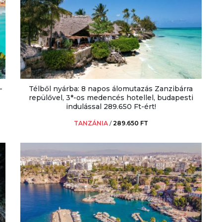
-
Télből nyárba: 8 napos álomutazás Zanzibárra
repülővel, 3*-os medencés hotellel, budapesti
indulással 289.650 Ft-ért!
TANZÁNIA
/
289.650 FT