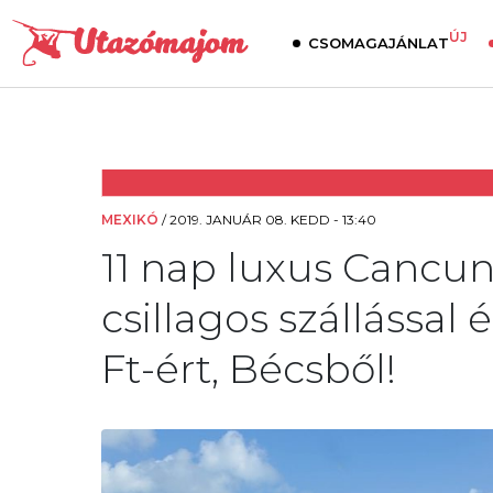
ÚJ
CSOMAGAJÁNLAT
MEXIKÓ
/
2019. JANUÁR 08. KEDD - 13:40
11 nap luxus Cancun
csillagos szállással 
Ft-ért, Bécsből!