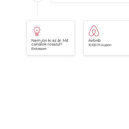
Nem jön ki az ár. Mit
Airbnb
csinálok rosszul?
10.100 Ft kupon
Elolvasom