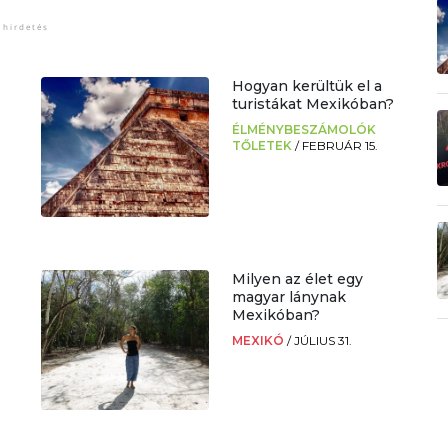
Hogyan kerültük el a
turistákat Mexikóban?
ÉLMÉNYBESZÁMOLÓK
TŐLETEK
/
FEBRUÁR 15.
Milyen az élet egy
magyar lánynak
Mexikóban?
MEXIKÓ
/
JÚLIUS 31.