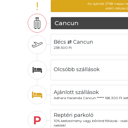
!
Az ajánlat 2768 napja n
ezért célszer
Cancun
Bécs ⇄ Cancun
238.500 Ft
Olcsóbb szállások
Ajánlott szállások
Adhara Hacienda Cancun ***** 168.300 Ft két
Reptéri parkoló
P
10% kedvezmény vagy bőrönd fóliázás - csak
nektek!