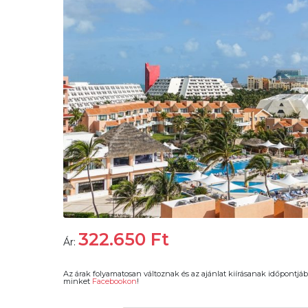
322.650
Ft
Ár:
Az árak folyamatosan változnak és az ajánlat kiírásanak időpontjáb
minket
Facebookon
!