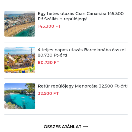
Egy hetes utazás Gran Canariára 145.300
Ft! Szállás + repülőjegy!
145.300 FT
4 teljes napos utazás Barcelonába ősszel
80.730 Ft-ért!
80.730 FT
Retúr repülőjegy Menorcára 32.500 Ft-ért!
32.500 FT
ÖSSZES AJÁNLAT