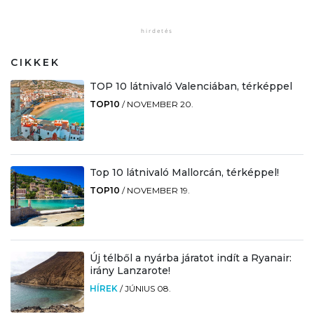
CIKKEK
TOP 10 látnivaló Valenciában, térképpel
TOP10
/
NOVEMBER 20.
Top 10 látnivaló Mallorcán, térképpel!
TOP10
/
NOVEMBER 19.
Új télből a nyárba járatot indít a Ryanair:
irány Lanzarote!
HÍREK
/
JÚNIUS 08.