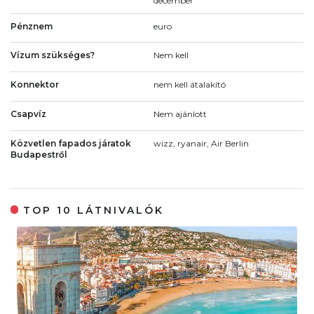
december
Pénznem
euro
Vízum szükséges?
Nem kell
Konnektor
nem kell átalakító
Csapvíz
Nem ajánlott
Közvetlen fapados járatok
wizz, ryanair, Air Berlin
Budapestről
TOP 10 LÁTNIVALÓK