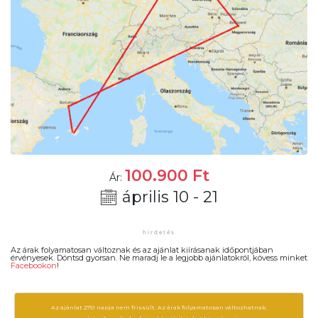
100.900
Ft
Ár:
április 10 - 21
Az árak folyamatosan változnak és az ajánlat kiírásanak időpontjában
érvényesek. Döntsd gyorsan. Ne maradj le a legjobb ajánlatokról, kövess minket
Facebookon
!
Az ajánlat 2751 napja nem frissült. Az árak folyamatosan változhatnak,