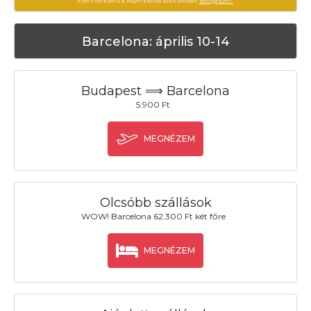
ezért célszerű a legfrissebb ajánlatokat
böngészni.
Barcelona: április 10-14
Budapest ⟹ Barcelona
5.900 Ft
MEGNÉZEM
Olcsóbb szállások
WOW! Barcelona 62.300 Ft két főre
MEGNÉZEM