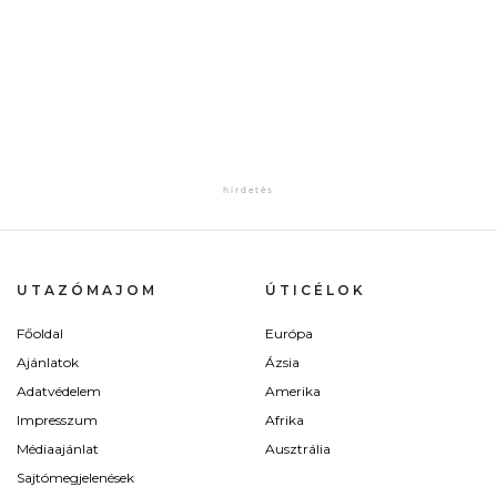
UTAZÓMAJOM
ÚTICÉLOK
Főoldal
Európa
Ajánlatok
Ázsia
Adatvédelem
Amerika
Impresszum
Afrika
Médiaajánlat
Ausztrália
Sajtómegjelenések