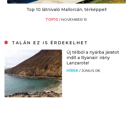
Top 10 látnivaló Mallorcán, térképpel!
TOP10
/
NOVEMBER 19.
TALÁN EZ IS ÉRDEKELHET
Új télből a nyárba járatot
indít a Ryanair: irány
Lanzarote!
HÍREK
/
JÚNIUS 08.