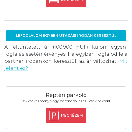
LEFOGLALOM EGYBEN UTAZÁSI IRODÁN KERESZTÜL
A feltüntetett ár (100.900 HUF) külön, egyéni
foglalás esetén érvényes. Ha egyben foglalod le a
partner irodánkon keresztül, az ár változhat.
Mit
jelent ez?
Reptéri parkoló
10% kedvezmény vagy bőrönd fóliázás - csak nektek!
MEGNÉZEM