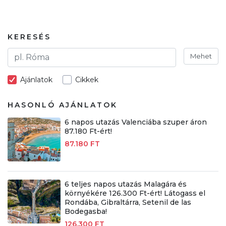
KERESÉS
Mehet
Ajánlatok
Cikkek
HASONLÓ AJÁNLATOK
6 napos utazás Valenciába szuper áron
87.180 Ft-ért!
87.180 FT
6 teljes napos utazás Malagára és
környékére 126.300 Ft-ért! Látogass el
Rondába, Gibraltárra, Setenil de las
Bodegasba!
126.300 FT