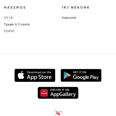
HASZNOS
ÍRJ NEKÜNK
GY.I.K.
Kapcsolat
Tippek & Trükkök
TOP10