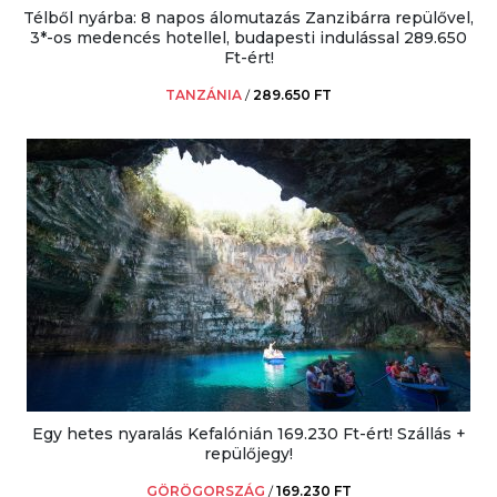
Télből nyárba: 8 napos álomutazás Zanzibárra repülővel,
3*-os medencés hotellel, budapesti indulással 289.650
Ft-ért!
TANZÁNIA
/
289.650 FT
Egy hetes nyaralás Kefalónián 169.230 Ft-ért! Szállás +
repülőjegy!
GÖRÖGORSZÁG
/
169.230 FT