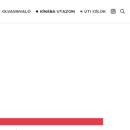
OLVASNIVALÓ
KÍNÁBA UTAZOM
ÚTI CÉLOK
Top 10 látnivalók térképpel
Európa
Tudnivalók az ajánlatok lefoglalásához
Ázsia
Tippek & Trükkök
Amerika
Utazómajom – CitySIM kártya a világutazóknak
Afrika
Interjú
Ausztrália
Élménybeszámolók
Szállodalátogatás
Sajtómegjelenések