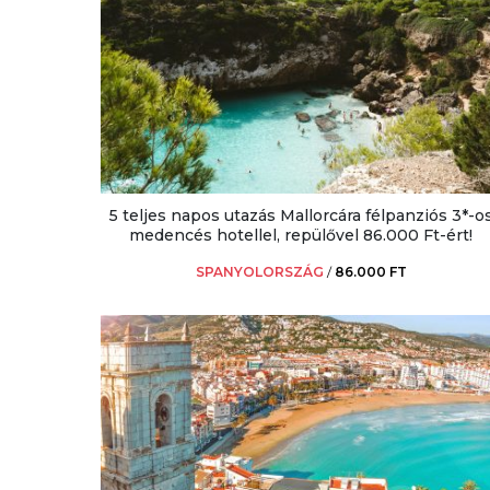
5 teljes napos utazás Mallorcára félpanziós 3*-o
medencés hotellel, repülővel 86.000 Ft-ért!
SPANYOLORSZÁG
/
86.000 FT