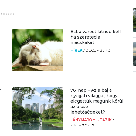
Ezt a várost látnod kell
ha szereted a
macskákat
HÍREK
/
DECEMBER 31.
r
76. nap – Az a baj a
nyugati világgal, hogy
elégettük magunk körül
az olcsó
lehetőségeket?
LÁNYMAJOM UTAZIK
/
OKTÓBER 18.