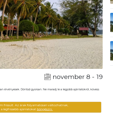
november 8 - 19
an érvényesek. Döntsd gyorsan. Ne maradj le a legjobb ajánlatokról, kövess
m frissült. Az árak folyamatosan változhatnak,
ű a legfrissebb ajánlatokat
böngészni.