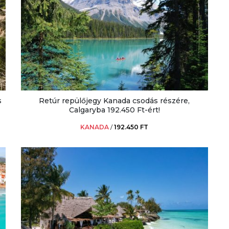
s
Retúr repülőjegy Kanada csodás részére,
Calgaryba 192.450 Ft-ért!
KANADA
/
192.450 FT