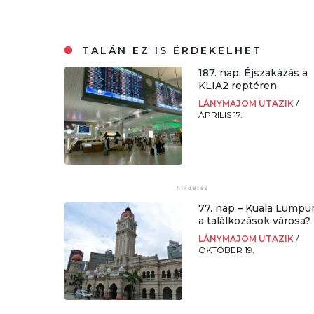
TALÁN EZ IS ÉRDEKELHET
187. nap: Éjszakázás a
KLIA2 reptéren
LÁNYMAJOM UTAZIK
/
ÁPRILIS 17.
77. nap – Kuala Lumpu
a találkozások városa?
LÁNYMAJOM UTAZIK
/
OKTÓBER 19.