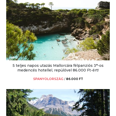
5 teljes napos utazás Mallorcára félpanziós 3*-os
medencés hotellel, repülővel 86.000 Ft-ért!
SPANYOLORSZÁG
/
86.000 FT