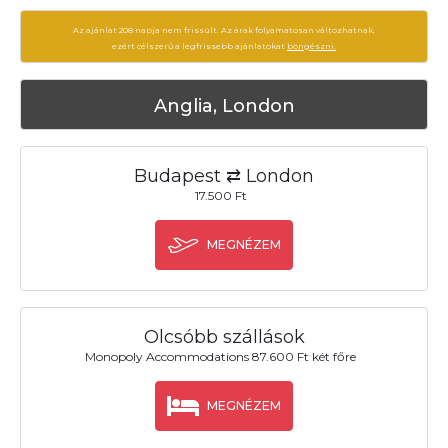
Az ajánlat 208 napja nem frissült. Az árak folyamatosan változhatnak,
ezért célszerű a legfrissebb ajánlatokat
böngészni.
Anglia, London
Budapest ⇄ London
17.500 Ft
MEGNÉZEM
Olcsóbb szállások
Monopoly Accommodations 87.600 Ft két főre
MEGNÉZEM