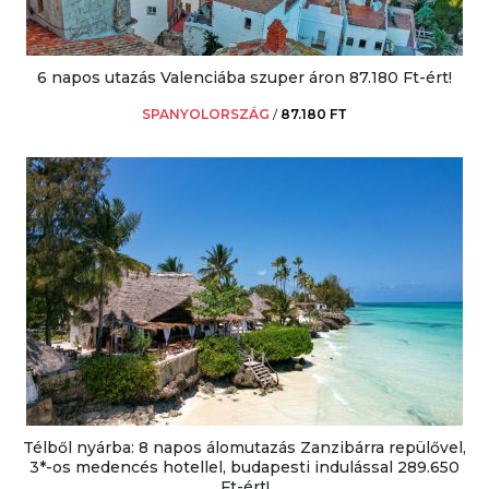
6 napos utazás Valenciába szuper áron 87.180 Ft-ért!
SPANYOLORSZÁG
/
87.180 FT
Télből nyárba: 8 napos álomutazás Zanzibárra repülővel,
3*-os medencés hotellel, budapesti indulással 289.650
Ft-ért!