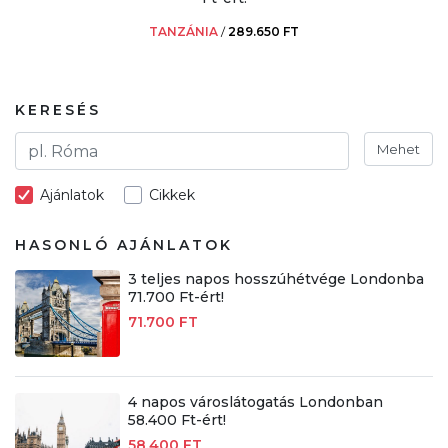
TANZÁNIA
/
289.650 FT
KERESÉS
Mehet
Ajánlatok
Cikkek
HASONLÓ AJÁNLATOK
3 teljes napos hosszúhétvége Londonba
71.700 Ft-ért!
71.700 FT
4 napos városlátogatás Londonban
58.400 Ft-ért!
58.400 FT