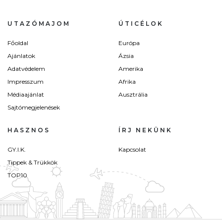
UTAZÓMAJOM
ÚTICÉLOK
Főoldal
Európa
Ajánlatok
Ázsia
Adatvédelem
Amerika
Impresszum
Afrika
Médiaajánlat
Ausztrália
Sajtómegjelenések
HASZNOS
ÍRJ NEKÜNK
GY.I.K.
Kapcsolat
Tippek & Trükkök
TOP10