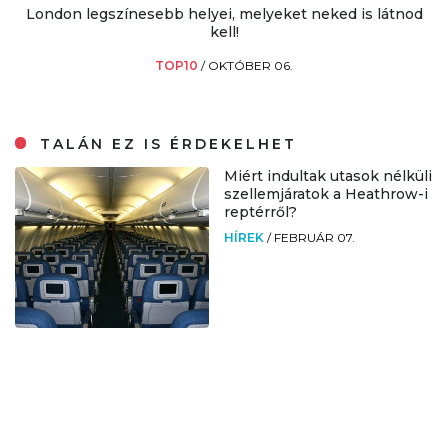
London legszínesebb helyei, melyeket neked is látnod
kell!
TOP10
/
OKTÓBER 06.
TALÁN EZ IS ÉRDEKELHET
Miért indultak utasok nélküli
szellemjáratok a Heathrow-i
reptérről?
HÍREK
/
FEBRUÁR 07.