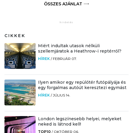
ÖSSZES AJÁNLAT
CIKKEK
Miért indultak utasok nélküli
szellemjáratok a Heathrow-i reptérről?
HÍREK
/
FEBRUÁR 07.
Ilyen amikor egy repülőtér futópályája és
egy forgalmas autóút keresztezi egymást
HÍREK
/
JÚLIUS 14.
London legszínesebb helyei, melyeket
neked is látnod kell!
TOP10
/
OKTÓBER 06.