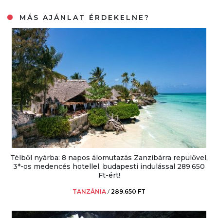
MÁS AJÁNLAT ÉRDEKELNE?
Télből nyárba: 8 napos álomutazás Zanzibárra repülővel,
3*-os medencés hotellel, budapesti indulással 289.650
Ft-ért!
TANZÁNIA
/
289.650 FT