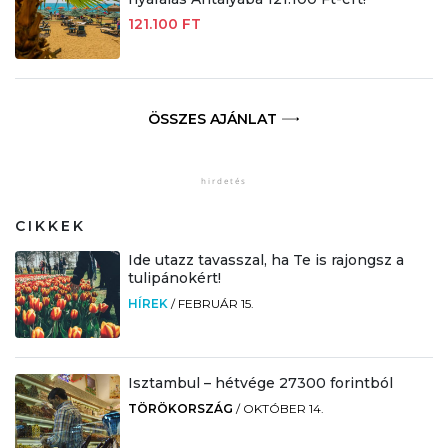
121.100 FT
ÖSSZES AJÁNLAT
CIKKEK
Ide utazz tavasszal, ha Te is rajongsz a
tulipánokért!
HÍREK
/
FEBRUÁR 15.
Isztambul – hétvége 27300 forintból
TÖRÖKORSZÁG
/
OKTÓBER 14.