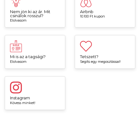
Nem jön ki az ár. Mit
Airbnb
csinálok rosszul?
10.100 Ft kupon
Elolvasom
Mi is az a tagsági?
Tetszett?
Elolvasom
Segíts egy megosztással!
Instagram
Kövess minket!