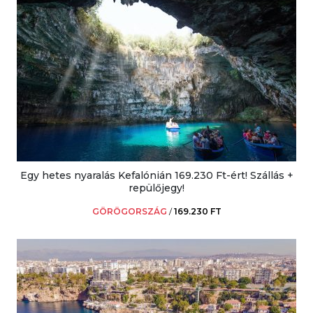
Egy hetes nyaralás Kefalónián 169.230 Ft-ért! Szállás +
repülőjegy!
GÖRÖGORSZÁG
/
169.230 FT