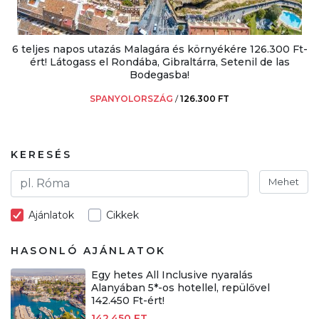
6 teljes napos utazás Malagára és környékére 126.300 Ft-
ért! Látogass el Rondába, Gibraltárra, Setenil de las
Bodegasba!
SPANYOLORSZÁG
/
126.300 FT
KERESÉS
Mehet
Ajánlatok
Cikkek
HASONLÓ AJÁNLATOK
Egy hetes All Inclusive nyaralás
Alanyában 5*-os hotellel, repülővel
142.450 Ft-ért!
142.450 FT