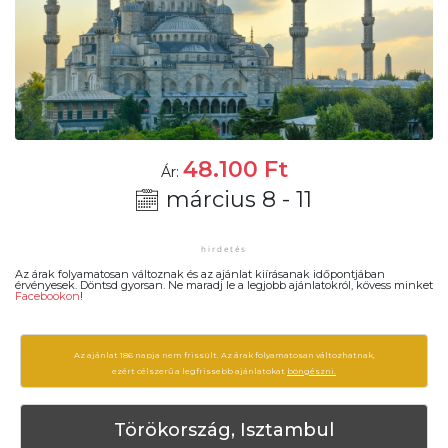
48.100
Ft
Ár:
március 8 - 11
Az árak folyamatosan változnak és az ajánlat kiírásanak időpontjában
érvényesek. Döntsd gyorsan. Ne maradj le a legjobb ajánlatokról, kövess minket
Facebookon
!
Az ajánlat 186 napja nem frissült. Az árak folyamatosan változhatnak,
ezért célszerű a legfrissebb ajánlatokat
böngészni.
Törökország, Isztambul