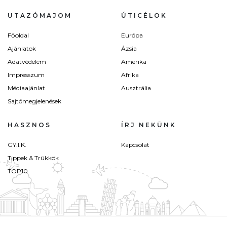
UTAZÓMAJOM
ÚTICÉLOK
Főoldal
Európa
Ajánlatok
Ázsia
Adatvédelem
Amerika
Impresszum
Afrika
Médiaajánlat
Ausztrália
Sajtómegjelenések
HASZNOS
ÍRJ NEKÜNK
GY.I.K.
Kapcsolat
Tippek & Trükkök
TOP10