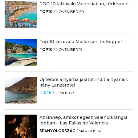
TOP 10 látnivaló Valenciában, térképpel
TOP10
/
NOVEMBER 20.
Top 10 látnivaló Mallorcán, térképpel!
TOP10
/
NOVEMBER 19.
Új télből a nyárba járatot indít a Ryanair:
irány Lanzarote!
HÍREK
/
JÚNIUS 08.
Az ünnep, amikor egész Valencia lángra
lobban – Las Fallas de Valencia
SPANYOLORSZÁG
/
MÁRCIUS 14.