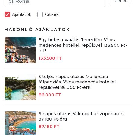
Mehet
Ajánlatok
Cikkek
HASONLÓ AJÁNLATOK
Egy hetes nyaralás Tenerifén 3*-os
medencés hotellel, repülővel 133.500 Ft-
ért!
133.500 FT
5 teljes napos utazás Mallorcára
félpanziós 3*-os medencés hotellel,
repülővel 86.000 Ft-ért!
86.000 FT
6 napos utazás Valenciába szuper áron
87.180 Ft-ért!
87.180 FT