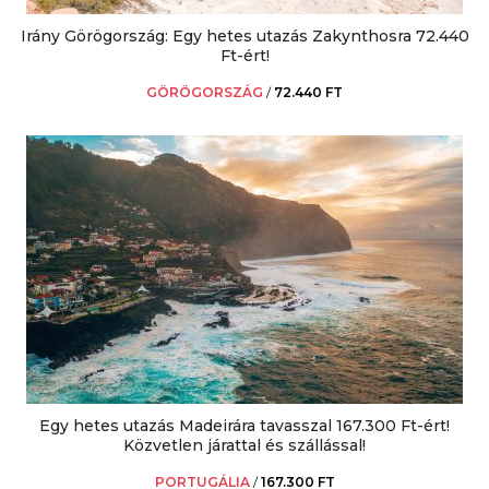
Irány Görögország: Egy hetes utazás Zakynthosra 72.440
Ft-ért!
GÖRÖGORSZÁG
/
72.440 FT
Egy hetes utazás Madeirára tavasszal 167.300 Ft-ért!
Közvetlen járattal és szállással!
PORTUGÁLIA
/
167.300 FT