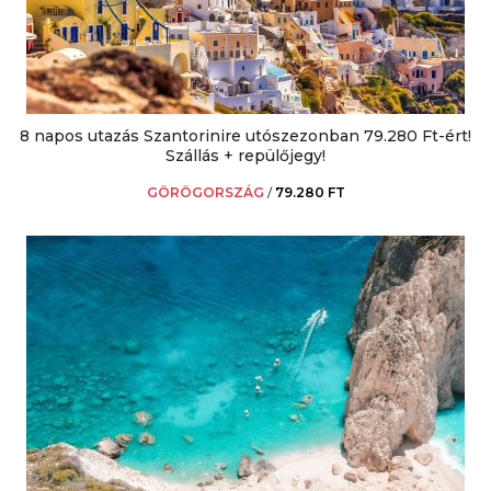
8 napos utazás Szantorinire utószezonban 79.280 Ft-ért!
Szállás + repülőjegy!
GÖRÖGORSZÁG
/
79.280 FT