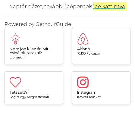
Naptár nézet, további időpontok
ide kattintva
.
Powered by
GetYourGuide
Nem jön ki az ár. Mit
Airbnb
csinálok rosszul?
10.100 Ft kupon
Elolvasom
Tetszett?
Instagram
Segíts egy megosztással!
Kövess minket!