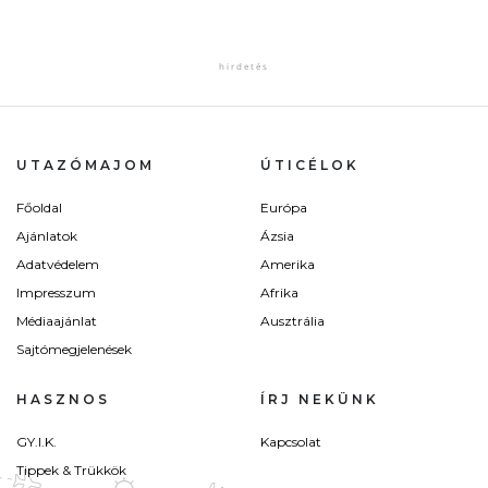
UTAZÓMAJOM
ÚTICÉLOK
Főoldal
Európa
Ajánlatok
Ázsia
Adatvédelem
Amerika
Impresszum
Afrika
Médiaajánlat
Ausztrália
Sajtómegjelenések
HASZNOS
ÍRJ NEKÜNK
GY.I.K.
Kapcsolat
Tippek & Trükkök