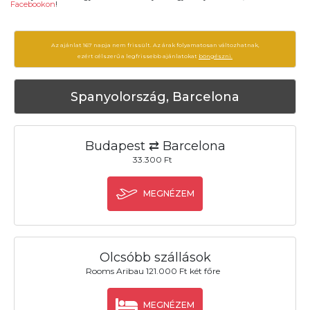
Facebookon
!
Az ajánlat 167 napja nem frissült. Az árak folyamatosan változhatnak,
ezért célszerű a legfrissebb ajánlatokat
böngészni.
Spanyolország, Barcelona
Budapest ⇄ Barcelona
33.300 Ft
MEGNÉZEM
Olcsóbb szállások
Rooms Aribau 121.000 Ft két főre
MEGNÉZEM