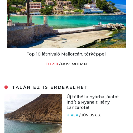
Top 10 látnivaló Mallorcán, térképpel!
TOP10
/
NOVEMBER 19.
TALÁN EZ IS ÉRDEKELHET
Új télből a nyárba járatot
indít a Ryanair: irány
Lanzarote!
HÍREK
/
JÚNIUS 08.