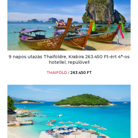
9 napos utazás Thaiföldre, Krabira 263.450 Ft-ért 4*-os
hotellel, repülővel!
THAIFÖLD
/
263.450 FT