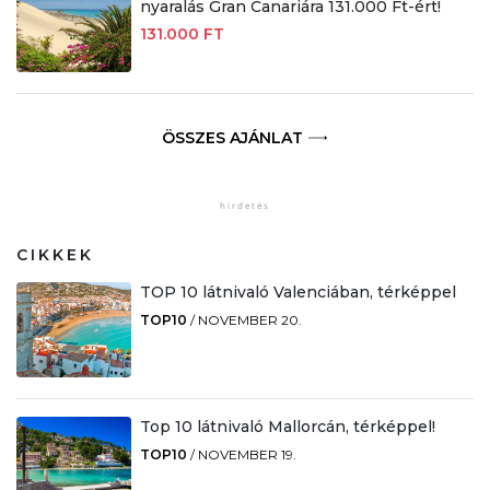
nyaralás Gran Canariára 131.000 Ft-ért!
131.000 FT
ÖSSZES AJÁNLAT
CIKKEK
TOP 10 látnivaló Valenciában, térképpel
TOP10
/
NOVEMBER 20.
Top 10 látnivaló Mallorcán, térképpel!
TOP10
/
NOVEMBER 19.