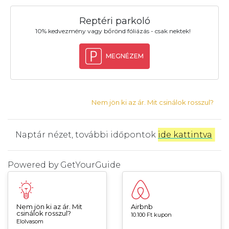
Reptéri parkoló
10% kedvezmény vagy bőrönd fóliázás - csak nektek!
MEGNÉZEM
Nem jön ki az ár. Mit csinálok rosszul?
Naptár nézet, további időpontok
ide kattintva
.
Powered by
GetYourGuide
Nem jön ki az ár. Mit
Airbnb
csinálok rosszul?
10.100 Ft kupon
Elolvasom