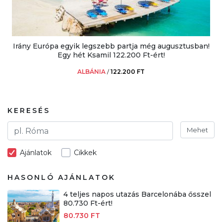
Irány Európa egyik legszebb partja még augusztusban!
Egy hét Ksamil 122.200 Ft-ért!
ALBÁNIA
/
122.200 FT
KERESÉS
Mehet
Ajánlatok
Cikkek
HASONLÓ AJÁNLATOK
4 teljes napos utazás Barcelonába ősszel
80.730 Ft-ért!
80.730 FT