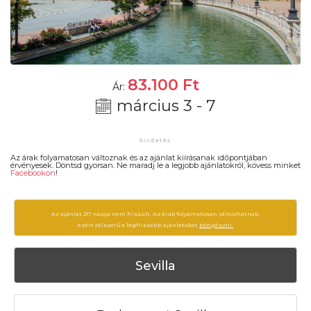
83.100
Ft
Ár:
március 3 - 7
Az árak folyamatosan változnak és az ajánlat kiírásanak időpontjában
érvényesek. Döntsd gyorsan. Ne maradj le a legjobb ajánlatokról, kövess minket
Facebookon
!
Az ajánlat 217 napja nem frissült. Az árak folyamatosan változhatnak,
ezért célszerű a legfrissebb ajánlatokat
böngészni.
Sevilla