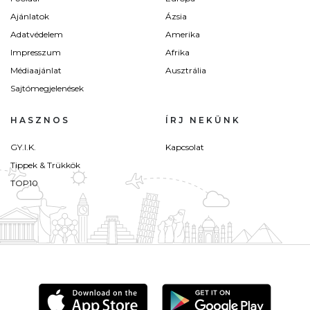
Ajánlatok
Ázsia
Adatvédelem
Amerika
Impresszum
Afrika
Médiaajánlat
Ausztrália
Sajtómegjelenések
HASZNOS
ÍRJ NEKÜNK
GY.I.K.
Kapcsolat
Tippek & Trükkök
TOP10