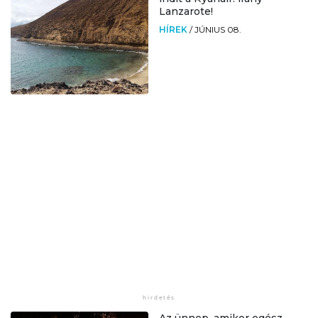
Lanzarote!
HÍREK
/
JÚNIUS 08.
Az ünnep, amikor egész