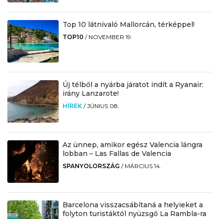
Top 10 látnivaló Mallorcán, térképpel!
TOP10
/
NOVEMBER 19.
Új télből a nyárba járatot indít a Ryanair:
irány Lanzarote!
HÍREK
/
JÚNIUS 08.
Az ünnep, amikor egész Valencia lángra
lobban – Las Fallas de Valencia
SPANYOLORSZÁG
/
MÁRCIUS 14.
Barcelona visszacsábítaná a helyieket a
folyton turistáktól nyüzsgő La Rambla-ra