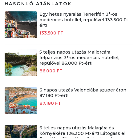
HASONLÓ AJÁNLATOK
Egy hetes nyaralás Tenerifén 3*-os
medencés hotellel, repülővel 133.500 Ft-
ért!
133.500 FT
5 teljes napos utazás Mallorcára
félpanziós 3*-os medencés hotellel,
repülővel 86.000 Ft-ért!
86.000 FT
6 napos utazás Valenciába szuper áron
87.180 Ft-ért!
87.180 FT
6 teljes napos utazás Malagára és
környékére 126.300 Ft-ért! Látogass el