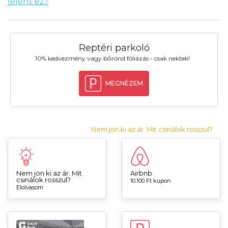
jelent ez?
Reptéri parkoló
10% kedvezmény vagy bőrönd fóliázás - csak nektek!
MEGNÉZEM
Nem jön ki az ár. Mit csinálok rosszul?
Nem jön ki az ár. Mit
Airbnb
csinálok rosszul?
10.100 Ft kupon
Elolvasom