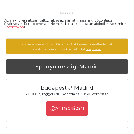
Az árak folyamatosan változnak és az ajánlat kiírásanak időpontjában
érvényesek. Döntsd gyorsan. Ne maradj le a legjobb ajánlatokról, kövess minket
Facebookon
!
Az ajánlat 2689 napja nem frissült. Az árak folyamatosan változhatnak,
ezért célszerű a legfrissebb ajánlatokat
böngészni.
Spanyolország, Madrid
Budapest ⇄ Madrid
18.000 Ft, reggel 6:10-kor oda és 20:50-kor vissza
MEGNÉZEM