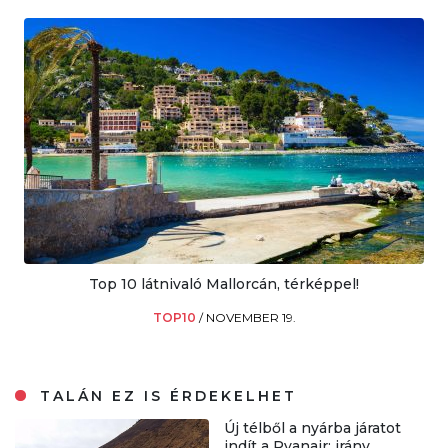
Top 10 látnivaló Mallorcán, térképpel!
TOP10
/
NOVEMBER 19.
TALÁN EZ IS ÉRDEKELHET
Új télből a nyárba járatot
indít a Ryanair: irány