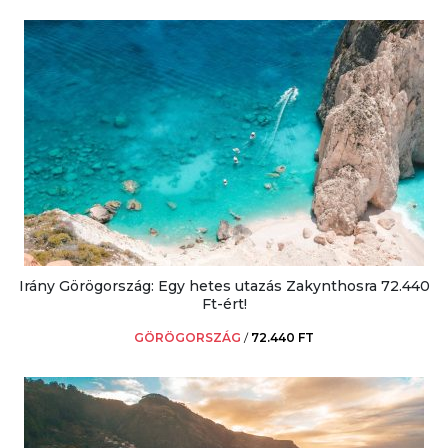
Irány Görögország: Egy hetes utazás Zakynthosra 72.440
Ft-ért!
GÖRÖGORSZÁG
/
72.440 FT