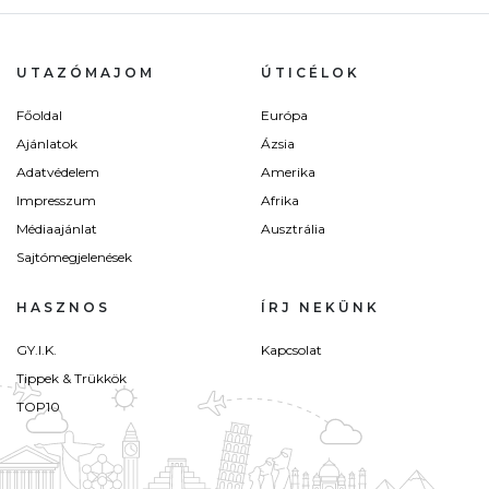
UTAZÓMAJOM
ÚTICÉLOK
Főoldal
Európa
Ajánlatok
Ázsia
Adatvédelem
Amerika
Impresszum
Afrika
Médiaajánlat
Ausztrália
Sajtómegjelenések
HASZNOS
ÍRJ NEKÜNK
GY.I.K.
Kapcsolat
Tippek & Trükkök
TOP10