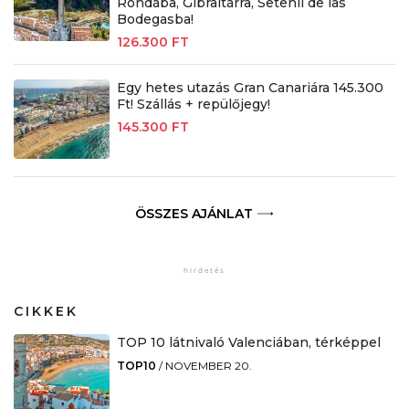
Rondába, Gibraltárra, Setenil de las
Bodegasba!
126.300 FT
Egy hetes utazás Gran Canariára 145.300
Ft! Szállás + repülőjegy!
145.300 FT
ÖSSZES AJÁNLAT
CIKKEK
TOP 10 látnivaló Valenciában, térképpel
TOP10
/
NOVEMBER 20.