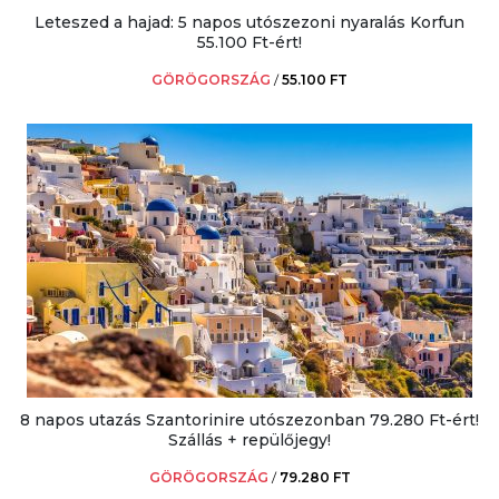
Leteszed a hajad: 5 napos utószezoni nyaralás Korfun
55.100 Ft-ért!
GÖRÖGORSZÁG
/
55.100 FT
8 napos utazás Szantorinire utószezonban 79.280 Ft-ért!
Szállás + repülőjegy!
GÖRÖGORSZÁG
/
79.280 FT