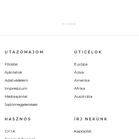
UTAZÓMAJOM
ÚTICÉLOK
Főoldal
Európa
Ajánlatok
Ázsia
Adatvédelem
Amerika
Impresszum
Afrika
Médiaajánlat
Ausztrália
Sajtómegjelenések
HASZNOS
ÍRJ NEKÜNK
GY.I.K.
Kapcsolat