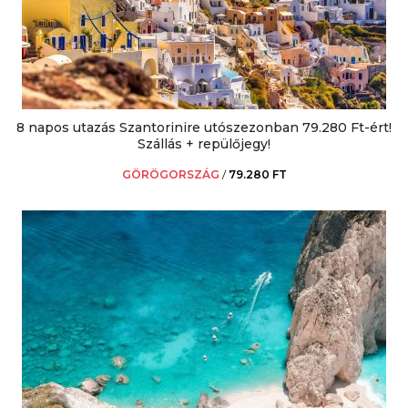
8 napos utazás Szantorinire utószezonban 79.280 Ft-ért!
Szállás + repülőjegy!
GÖRÖGORSZÁG
/
79.280 FT