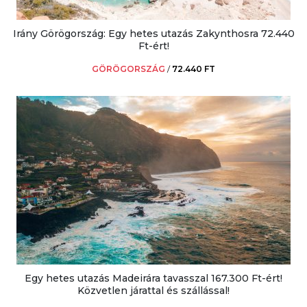
Irány Görögország: Egy hetes utazás Zakynthosra 72.440
Ft-ért!
GÖRÖGORSZÁG
/
72.440 FT
Egy hetes utazás Madeirára tavasszal 167.300 Ft-ért!
Közvetlen járattal és szállással!