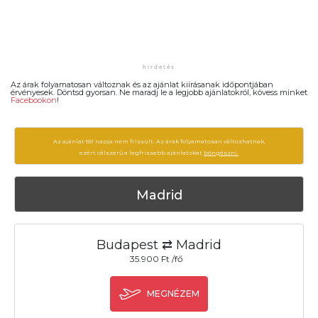
Az árak folyamatosan változnak és az ajánlat kiírásanak időpontjában
érvényesek. Döntsd gyorsan. Ne maradj le a legjobb ajánlatokról, kövess minket
Facebookon
!
Az ajánlat 551 napja nem frissült. Az árak folyamatosan változhatnak,
ezért célszerű a legfrissebb ajánlatokat
böngészni.
Madrid
Budapest ⇄ Madrid
35.900 Ft /fő
MEGNÉZEM