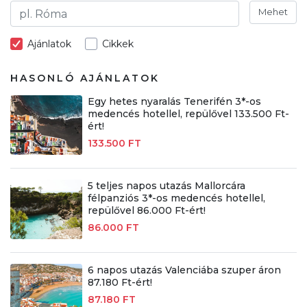
Mehet
Ajánlatok
Cikkek
HASONLÓ AJÁNLATOK
Egy hetes nyaralás Tenerifén 3*-os
medencés hotellel, repülővel 133.500 Ft-
ért!
133.500 FT
5 teljes napos utazás Mallorcára
félpanziós 3*-os medencés hotellel,
repülővel 86.000 Ft-ért!
86.000 FT
6 napos utazás Valenciába szuper áron
87.180 Ft-ért!
87.180 FT