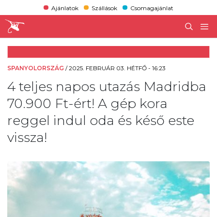
Ajánlatok
Szállások
Csomagajánlat
SPANYOLORSZÁG
/
2025. FEBRUÁR 03. HÉTFŐ - 16:23
4 teljes napos utazás Madridba
70.900 Ft-ért! A gép kora
reggel indul oda és késő este
vissza!