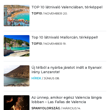
TOP 10 látnivaló Valenciában, térképpel
TOP10
/
NOVEMBER 20.
Top 10 látnivaló Mallorcán, térképpel!
TOP10
/
NOVEMBER 19.
Új télből a nyárba járatot indít a Ryanair:
irány Lanzarote!
HÍREK
/
JÚNIUS 08.
Az ünnep, amikor egész Valencia lángra
lobban – Las Fallas de Valencia
SPANYOLORSZÁG
/
MÁRCIUS 14.