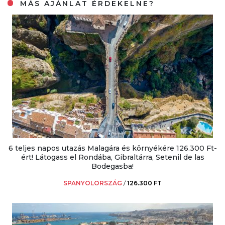
MÁS AJÁNLAT ÉRDEKELNE?
6 teljes napos utazás Malagára és környékére 126.300 Ft-
ért! Látogass el Rondába, Gibraltárra, Setenil de las
Bodegasba!
SPANYOLORSZÁG
/
126.300 FT