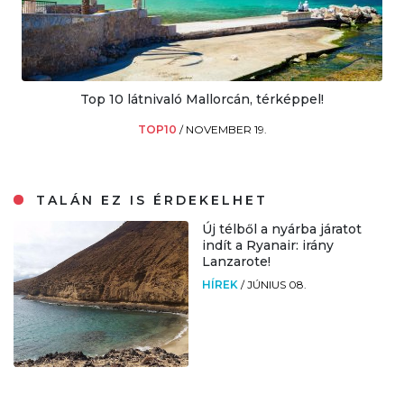
Top 10 látnivaló Mallorcán, térképpel!
TOP10
/
NOVEMBER 19.
TALÁN EZ IS ÉRDEKELHET
Új télből a nyárba járatot
indít a Ryanair: irány
Lanzarote!
HÍREK
/
JÚNIUS 08.