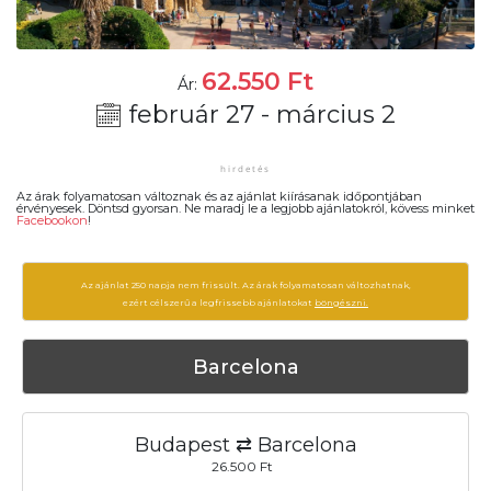
62.550
Ft
Ár:
február 27 - március 2
Az árak folyamatosan változnak és az ajánlat kiírásanak időpontjában
érvényesek. Döntsd gyorsan. Ne maradj le a legjobb ajánlatokról, kövess minket
Facebookon
!
Az ajánlat 250 napja nem frissült. Az árak folyamatosan változhatnak,
ezért célszerű a legfrissebb ajánlatokat
böngészni.
Barcelona
Budapest ⇄ Barcelona
26.500 Ft