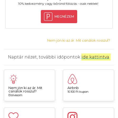
10% kedvezmény vagy bőrönd fóliázás - csak nektek!
MEGNÉZEM
Nem jön ki az ár. Mit csinálok rosszul?
Naptár nézet, további időpontok
ide kattintva
.
Nem jön ki az ár. Mit
Airbnb
csinálok rosszul?
10.100 Ft kupon
Elolvasom