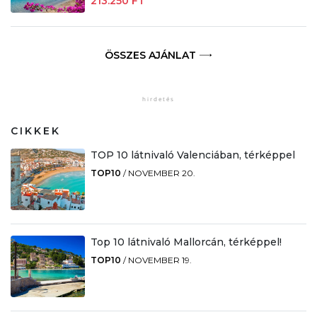
213.250 FT
ÖSSZES AJÁNLAT
CIKKEK
TOP 10 látnivaló Valenciában, térképpel
TOP10
/
NOVEMBER 20.
Top 10 látnivaló Mallorcán, térképpel!
TOP10
/
NOVEMBER 19.