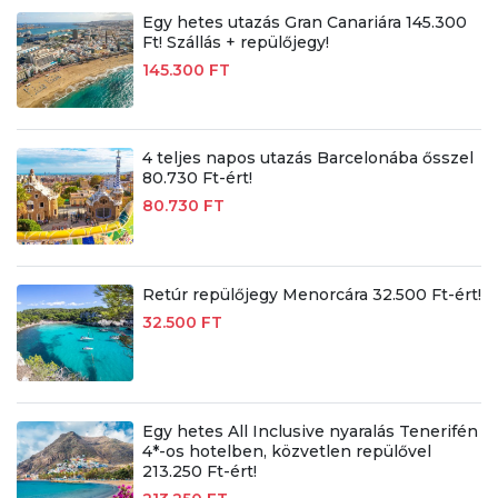
Egy hetes utazás Gran Canariára 145.300
Ft! Szállás + repülőjegy!
145.300 FT
4 teljes napos utazás Barcelonába ősszel
80.730 Ft-ért!
80.730 FT
Retúr repülőjegy Menorcára 32.500 Ft-ért!
32.500 FT
Egy hetes All Inclusive nyaralás Tenerifén
4*-os hotelben, közvetlen repülővel
213.250 Ft-ért!