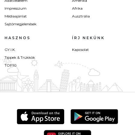
Adatvédelem
Amerika
Impresszum
Afrika
Médiaajánlat
Ausztrália
Sajtómegjelenések
HASZNOS
ÍRJ NEKÜNK
GY.I.K.
Kapcsolat
Tippek & Trükkök
TOP10