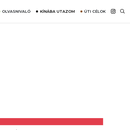
OLVASNIVALÓ
KÍNÁBA UTAZOM
ÚTI CÉLOK
Top 10 látnivalók térképpel
Európa
Tudnivalók az ajánlatok lefoglalásához
Ázsia
Tippek & Trükkök
Amerika
Utazómajom – CitySIM kártya a világutazóknak
Afrika
Interjú
Ausztrália
Élménybeszámolók
Szállodalátogatás
Sajtómegjelenések