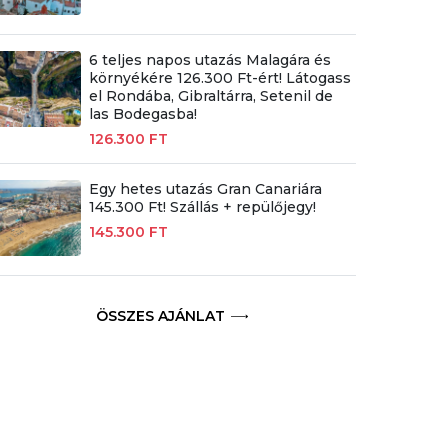
6 teljes napos utazás Malagára és
környékére 126.300 Ft-ért! Látogass
el Rondába, Gibraltárra, Setenil de
las Bodegasba!
126.300 FT
Egy hetes utazás Gran Canariára
145.300 Ft! Szállás + repülőjegy!
145.300 FT
ÖSSZES AJÁNLAT