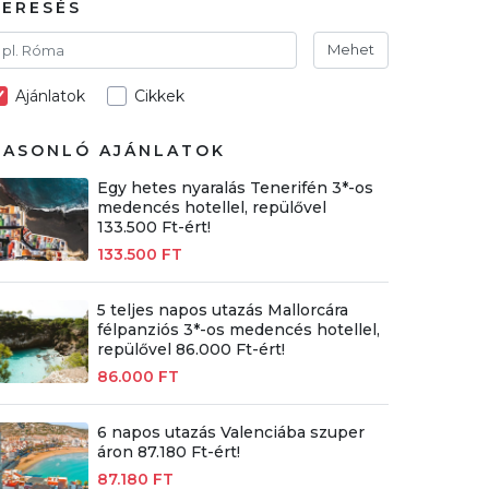
KERESÉS
Mehet
Ajánlatok
Cikkek
HASONLÓ AJÁNLATOK
Egy hetes nyaralás Tenerifén 3*-os
medencés hotellel, repülővel
133.500 Ft-ért!
133.500 FT
5 teljes napos utazás Mallorcára
félpanziós 3*-os medencés hotellel,
repülővel 86.000 Ft-ért!
86.000 FT
6 napos utazás Valenciába szuper
áron 87.180 Ft-ért!
87.180 FT