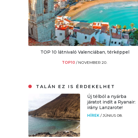
TOP 10 látnivaló Valenciában, térképpel
TOP10
/
NOVEMBER 20.
TALÁN EZ IS ÉRDEKELHET
Új télből a nyárba
járatot indít a Ryanair:
irány Lanzarote!
HÍREK
/
JÚNIUS 08.