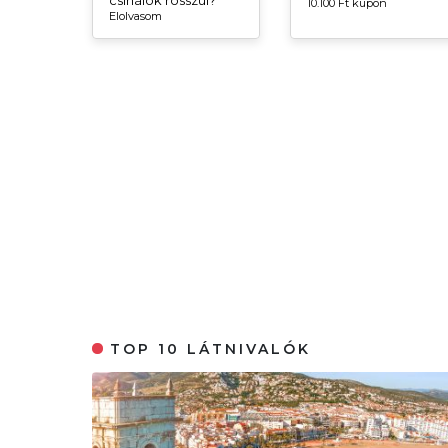
csinálok rosszul?
10.100 Ft kupon
Elolvasom
TOP 10 LÁTNIVALÓK