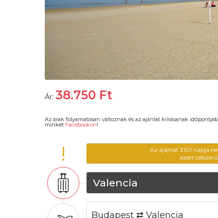
38.750
Ft
Ár:
Az árak folyamatosan változnak és az ajánlat kiírásanak időpontjáb
minket
Facebookon
!
!
Az ajánlat 3101 napja n
ezért célszer
Valencia
Budapest ⇄ Valencia