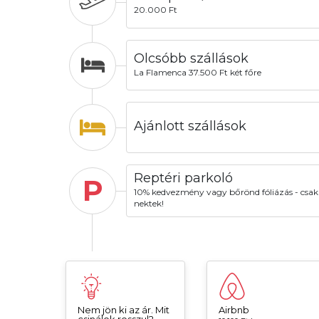
20.000 Ft
Olcsóbb szállások
La Flamenca 37.500 Ft két főre
Ajánlott szállások
Reptéri parkoló
P
10% kedvezmény vagy bőrönd fóliázás - csak
nektek!
Nem jön ki az ár. Mit
Airbnb